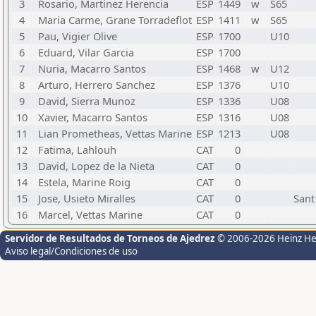
3
Rosario, Martinez Herencia
ESP
1449
w
S65
4
Maria Carme, Grane Torradeflot
ESP
1411
w
S65
5
Pau, Vigier Olive
ESP
1700
U10
6
Eduard, Vilar Garcia
ESP
1700
7
Nuria, Macarro Santos
ESP
1468
w
U12
8
Arturo, Herrero Sanchez
ESP
1376
U10
9
David, Sierra Munoz
ESP
1336
U08
10
Xavier, Macarro Santos
ESP
1316
U08
11
Lian Prometheas, Vettas Marine
ESP
1213
U08
12
Fatima, Lahlouh
CAT
0
13
David, Lopez de la Nieta
CAT
0
14
Estela, Marine Roig
CAT
0
15
Jose, Usieto Miralles
CAT
0
Sant
16
Marcel, Vettas Marine
CAT
0
Servidor de Resultados de Torneos de Ajedrez
© 2006-2026 Heinz H
Aviso legal/Condiciones de uso