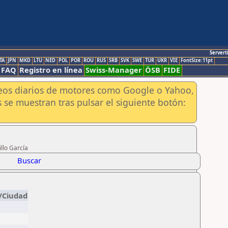
Servert
TA
JPN
MKD
LTU
NED
POL
POR
ROU
RUS
SRB
SVK
SWE
TUR
UKR
VIE
FontSize:11pt
FAQ
Registro en línea
Swiss-Manager
ÖSB
FIDE
aneos diarios de motores como Google o Yahoo,
 se muestran tras pulsar el siguiente botón:
llo García
Buscar
/Ciudad