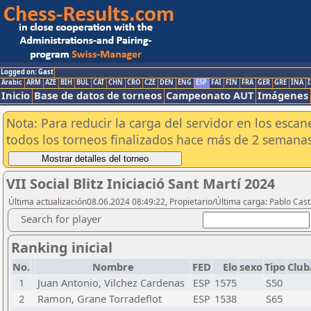
Logged on: Gast
Arabic
ARM
AZE
BIH
BUL
CAT
CHN
CRO
CZE
DEN
ENG
ESP
FAI
FIN
FRA
GER
GRE
INA
I
Inicio
Base de datos de torneos
Campeonato AUT
Imágenes
Nota: Para reducir la carga del servidor en los esc
todos los torneos finalizados hace más de 2 semanas
VII Social Blitz Iniciació Sant Martí 2024
Última actualización08.06.2024 08:49:22, Propietario/Última carga: Pablo Casti
Search for player
Ranking inicial
No.
Nombre
FED
Elo
sexo
Tipo
Club
1
Juan Antonio, Vilchez Cardenas
ESP
1575
S50
2
Ramon, Grane Torradeflot
ESP
1538
S65