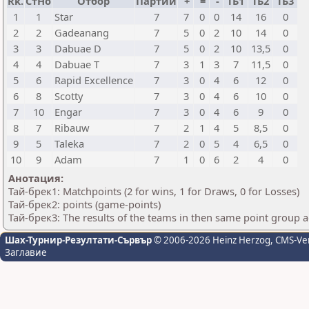
Rk.
СтНо
Отбор
Партии
+
=
-
ТБ1
ТБ2
ТБ3
1
1
Star
7
7
0
0
14
16
0
2
2
Gadeanang
7
5
0
2
10
14
0
3
3
Dabuae D
7
5
0
2
10
13,5
0
4
4
Dabuae T
7
3
1
3
7
11,5
0
5
6
Rapid Excellence
7
3
0
4
6
12
0
6
8
Scotty
7
3
0
4
6
10
0
7
10
Engar
7
3
0
4
6
9
0
8
7
Ribauw
7
2
1
4
5
8,5
0
9
5
Taleka
7
2
0
5
4
6,5
0
10
9
Adam
7
1
0
6
2
4
0
Анотация:
Тай-брек1: Matchpoints (2 for wins, 1 for Draws, 0 for Losses)
Тай-брек2: points (game-points)
Тай-брек3: The results of the teams in then same point group 
Шах-Турнир-Резултати-Сървър
© 2006-2026 Heinz Herzog
, CMS-Ve
Заглавие