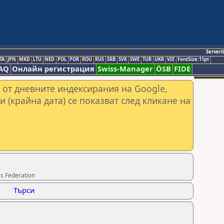
Servert
TA
JPN
MKD
LTU
NED
POL
POR
ROU
RUS
SRB
SVK
SWE
TUR
UKR
VIE
FontSize:11pt
AQ
Онлайн регистрация
Swiss-Manager
ÖSB
FIDE
 от дневните индексирания на Google,
и (крайна дата) се показват след кликане на
s Federation
Търси