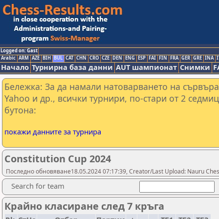
Logged on: Gast
Arabic
ARM
AZE
BIH
BUL
CAT
CHN
CRO
CZE
DEN
ENG
ESP
FAI
FIN
FRA
GER
GRE
INA
I
Начало
Турнирна база данни
AUT шампионат
Снимки
F
Бележка: За да намали натоварването на сървъра
Yahoo и др., всички турнири, по-стари от 2 седмиц
бутона:
покажи данните за турнира
Constitution Cup 2024
Последно обновяване18.05.2024 07:17:39, Creator/Last Upload: Nauru Ches
Search for team
Крайно класиране след 7 кръга