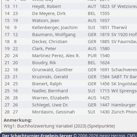
13
11
Heydt, Robert
AUT
1823
SF Wetzisre
14
23
De Meyere, Dirk
BEL
1555
15
19
Watson, Jean
AUS
1657
16
9
Kellenberger, Joachim
SUI
1851
Therwil
17
12
Baumann, Wolfgang
GER
1819
SV 1920 Ho
18
8
Decker, Christian
GER
1885
SV Faurnda
19
22
Clark, Peter
AUS
1580
20
24
Martinez Perez, Alex R.
PUR
1540
21
20
Boudry, Rik
BEL
1624
22
18
Grunwald, Günther
GER
1691
Schachverei
23
21
Kruzinski, Gerald
GER
1584
SABT TV Ba
24
25
Bienert, Ralph
GER
1456
SK Ingolstad
25
16
Nadler, Bernhard
SUI
1715
Wil Sprengs
26
28
Warren, Elizabeth
AUS
1425
27
26
Schlegel, Uwe Dr.
GER
1447
Hamburger S
28
27
Mordasini, Gessinah
SUI
1430
Zürich Phön
Anmerkung:
Wtg1: Buchholzwertung Variabel (2023) (Spielpunkte)
Der Schachturnier-Ergebnis-Server
© 2006-2026 Heinz Herzog
, CMS