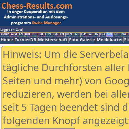
Logged on: Gast
Arabic
ARM
AZE
BIH
BUL
CAT
CHN
CRO
CZE
DEN
ENG
ESP
FAI
FIN
FRA
GER
GRE
INA
I
Home
TurnierDB
Meisterschaft
Foto-Galerie
Meldekartei
El
Hinweis: Um die Serverbel
tägliche Durchforsten aller 
Seiten und mehr) von Goog
reduzieren, werden bei alle
seit 5 Tagen beendet sind d
folgenden Knopf angezeigt