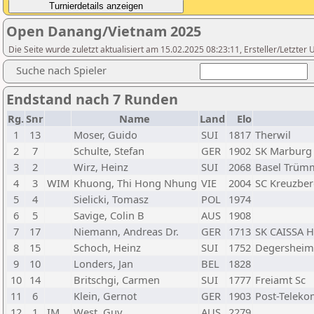
Open Danang/Vietnam 2025
Die Seite wurde zuletzt aktualisiert am 15.02.2025 08:23:11, Ersteller/Letzter U
Suche nach Spieler
Endstand nach 7 Runden
Rg.
Snr
Name
Land
Elo
1
13
Moser, Guido
SUI
1817
Therwil
2
7
Schulte, Stefan
GER
1902
SK Marburg
3
2
Wirz, Heinz
SUI
2068
Basel Trüm
4
3
WIM
Khuong, Thi Hong Nhung
VIE
2004
SC Kreuzberg
5
4
Sielicki, Tomasz
POL
1974
6
5
Savige, Colin B
AUS
1908
7
17
Niemann, Andreas Dr.
GER
1713
SK CAISSA 
8
15
Schoch, Heinz
SUI
1752
Degersheim
9
10
Londers, Jan
BEL
1828
10
14
Britschgi, Carmen
SUI
1777
Freiamt Sc
11
6
Klein, Gernot
GER
1903
Post-Teleko
12
1
IM
West, Guy
AUS
2279