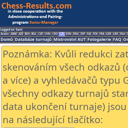
Logged on: Gast
Arabic
ARM
AZE
BIH
BUL
CAT
CHN
CRO
CZE
DEN
ENG
ESP
FAI
FIN
FRA
GER
GRE
INA
I
Domů
Databáze turnajů
Mistrovství AUT
Fotogalerie
FAQ
On
Poznámka: Kvůli redukci za
skenováním všech odkazů (
a více) a vyhledávačů typu 
všechny odkazy turnajů star
data ukončení turnaje) jsou
na následující tlačítko: