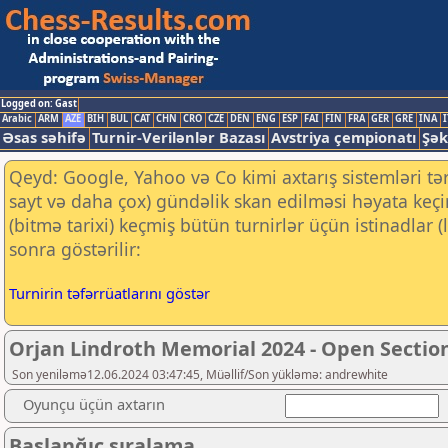
Logged on: Gast
Arabic
ARM
AZE
BIH
BUL
CAT
CHN
CRO
CZE
DEN
ENG
ESP
FAI
FIN
FRA
GER
GRE
INA
I
Əsas səhifə
Turnir-Verilənlər Bazası
Avstriya çempionatı
Şək
Qeyd: Google, Yahoo və Co kimi axtarış sistemləri tə
sayt və daha çox) gündəlik skan edilməsi həyata keç
(bitmə tarixi) keçmiş bütün turnirlər üçün istinadlar
sonra göstərilir:
Turnirin təfərrüatlarını göstər
Orjan Lindroth Memorial 2024 - Open Sectio
Son yeniləmə12.06.2024 03:47:45, Müəllif/Son yükləmə: andrewhite
Oyunçu üçün axtarın
Başlanğıc sıralama