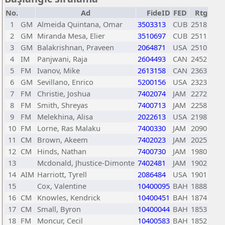
No.
Ad
FideID
FED
Rtg
1
GM
Almeida Quintana, Omar
3503313
CUB
2518
2
GM
Miranda Mesa, Elier
3510697
CUB
2511
3
GM
Balakrishnan, Praveen
2064871
USA
2510
4
IM
Panjwani, Raja
2604493
CAN
2452
5
FM
Ivanov, Mike
2613158
CAN
2363
6
GM
Sevillano, Enrico
5200156
USA
2323
7
FM
Christie, Joshua
7402074
JAM
2272
8
FM
Smith, Shreyas
7400713
JAM
2258
9
FM
Melekhina, Alisa
2022613
USA
2198
10
FM
Lorne, Ras Malaku
7400330
JAM
2090
11
CM
Brown, Akeem
7402023
JAM
2025
12
CM
Hinds, Nathan
7400730
JAM
1980
13
Mcdonald, Jhustice-Dimonte
7402481
JAM
1902
14
AIM
Harriott, Tyrell
2086484
USA
1901
15
Cox, Valentine
10400095
BAH
1888
16
CM
Knowles, Kendrick
10400451
BAH
1874
17
CM
Small, Byron
10400044
BAH
1853
18
FM
Moncur, Cecil
10400583
BAH
1852