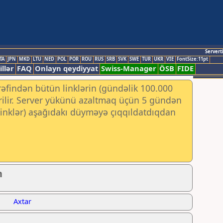
Servert
TA
JPN
MKD
LTU
NED
POL
POR
ROU
RUS
SRB
SVK
SWE
TUR
UKR
VIE
FontSize:11pt
illər
FAQ
Onlayn qeydiyyat
Swiss-Manager
ÖSB
FIDE
rəfindən bütün linklərin (gündəlik 100.000
irilir. Server yükünü azaltmaq üçün 5 gündən
 (linklər) aşağıdakı düyməyə çıqqıldatdıqdan
n
Axtar