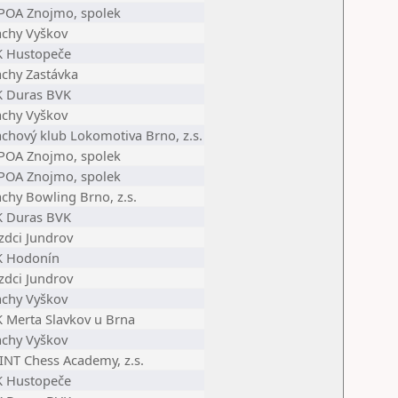
POA Znojmo, spolek
achy Vyškov
K Hustopeče
achy Zastávka
K Duras BVK
achy Vyškov
achový klub Lokomotiva Brno, z.s.
POA Znojmo, spolek
POA Znojmo, spolek
chy Bowling Brno, z.s.
K Duras BVK
zdci Jundrov
K Hodonín
zdci Jundrov
achy Vyškov
K Merta Slavkov u Brna
achy Vyškov
INT Chess Academy, z.s.
K Hustopeče