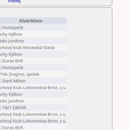
Hledej
Klub/Místo
K Hustopeče
achy Vyškov
zdci Jundrov
achový klub Moravská Slavia
achy Vyškov
K Duras BVK
K Hustopeče
POA Znojmo, spolek
K Staré Město
achový klub Lokomotiva Brno, z.s.
achy Vyškov
zdci Jundrov
K 1921 Zábřeh
achový klub Lokomotiva Brno, z.s.
achový klub Lokomotiva Brno, z.s.
K Duras BVK