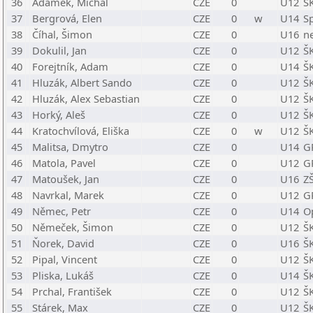
36
Adámek, Michal
CZE
0
U12
Š
37
Bergrová, Elen
CZE
0
w
U14
S
38
Číhal, Šimon
CZE
0
U16
n
39
Dokulil, Jan
CZE
0
U12
Š
40
Forejtník, Adam
CZE
0
U14
Š
41
Hluzák, Albert Sando
CZE
0
U12
Š
42
Hluzák, Alex Sebastian
CZE
0
U12
Š
43
Horký, Aleš
CZE
0
U12
Š
44
Kratochvílová, Eliška
CZE
0
w
U12
ŠK
45
Malitsa, Dmytro
CZE
0
U14
G
46
Matola, Pavel
CZE
0
U12
G
47
Matoušek, Jan
CZE
0
U16
Z
48
Navrkal, Marek
CZE
0
U12
G
49
Němec, Petr
CZE
0
U14
O
50
Němeček, Šimon
CZE
0
U12
Š
51
Ňorek, David
CZE
0
U16
Š
52
Pipal, Vincent
CZE
0
U12
Š
53
Pliska, Lukáš
CZE
0
U14
Š
54
Prchal, František
CZE
0
U12
Š
55
Stárek, Max
CZE
0
U12
ŠK