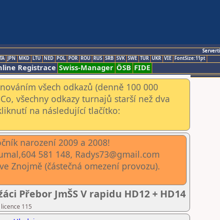
Servert
TA
JPN
MKD
LTU
NED
POL
POR
ROU
RUS
SRB
SVK
SWE
TUR
UKR
VIE
FontSize:11pt
line Registrace
Swiss-Manager
ÖSB
FIDE
kenováním všech odkazů (denně 100 000
Co, všechny odkazy turnajů starší než dva
iknutí na následující tlačítko:
očník narození 2009 a 2008!
koumal,604 581 148, Radys73@gmail.com
 ve Znojmě (částečná omezení provozu).
 žáci Přebor JmŠS V rapidu HD12 + HD14
 licence 115