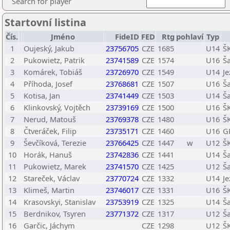
Search for player
Startovní listina
Čís.
Jméno
FideID
FED
Rtg
pohlaví
Typ
1
Oujeský, Jakub
23756705
CZE
1685
U14
Š
2
Pukowietz, Patrik
23741589
CZE
1574
U16
Š
3
Komárek, Tobiáš
23726970
CZE
1549
U14
Je
4
Příhoda, Josef
23768681
CZE
1507
U16
Š
5
Kotisa, Jan
23741449
CZE
1503
U14
Š
6
Klinkovský, Vojtěch
23739169
CZE
1500
U16
Š
7
Nerud, Matouš
23769378
CZE
1480
U16
Š
8
Čtveráček, Filip
23735171
CZE
1460
U16
G
9
Ševčíková, Terezie
23766425
CZE
1447
w
U12
Š
10
Horák, Hanuš
23742836
CZE
1441
U14
Š
11
Pukowietz, Marek
23741570
CZE
1425
U12
Š
12
Stareček, Václav
23770724
CZE
1332
U14
Je
13
Klimeš, Martin
23746017
CZE
1331
U16
Š
14
Krasovskyi, Stanislav
23753919
CZE
1325
U14
Š
15
Berdnikov, Tsyren
23771372
CZE
1317
U12
Š
16
Garčic, Jáchym
CZE
1298
U12
Š