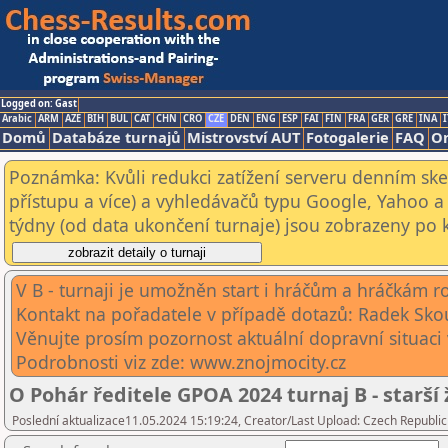
Logged on: Gast
Arabic
ARM
AZE
BIH
BUL
CAT
CHN
CRO
CZE
DEN
ENG
ESP
FAI
FIN
FRA
GER
GRE
INA
I
Domů
Databáze turnajů
Mistrovství AUT
Fotogalerie
FAQ
On
Poznámka: Kvůli redukci zatížení serveru denním s
přístupu a více) a vyhledávačů typu Google, Yahoo a 
týdny (od data ukončení turnaje) jsou zobrazeny po kl
V B - turnaji je umožněn start i hráčům a hráčkám r
Kontakt na pořadatele v případě dotazů: Radek S
Věnujte prosím pozornost aktuální dopravní situaci
Podrobnosti viz zde: www.znojmocity.cz
O Pohár ředitele GPOA 2024 turnaj B - starší
Poslední aktualizace11.05.2024 15:19:24, Creator/Last Upload: Czech Republic