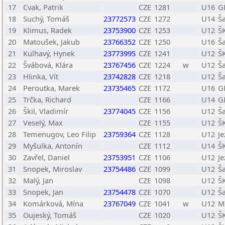
17
Cvak, Patrik
CZE
1281
U16
G
18
Suchý, Tomáš
23772573
CZE
1272
U14
Š
19
Klimus, Radek
23753900
CZE
1253
U12
Š
20
Matoušek, Jakub
23766352
CZE
1250
U16
Š
21
Kulhavý, Hynek
23773995
CZE
1241
U12
Š
22
Švábová, Klára
23767456
CZE
1224
w
U12
Š
23
Hlinka, Vít
23742828
CZE
1218
U12
Š
24
Peroutka, Marek
23735465
CZE
1172
U16
G
25
Trčka, Richard
CZE
1166
U14
G
26
Škil, Vladimír
23774045
CZE
1156
U12
Ša
27
Veselý, Max
CZE
1155
U12
Š
28
Temenugov, Leo Filip
23759364
CZE
1128
U12
Je
29
Myšulka, Antonín
CZE
1112
U14
Š
30
Zavřel, Daniel
23753951
CZE
1106
U12
Je
31
Snopek, Miroslav
23754486
CZE
1099
U12
Š
32
Malý, Jan
CZE
1098
U12
Š
33
Snopek, Jan
23754478
CZE
1070
U12
Š
34
Komárková, Mína
23767049
CZE
1041
w
U12
M
35
Oujeský, Tomáš
CZE
1020
U12
Š