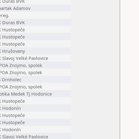
K Duras BVK
partak Adamov
ereg.
K Duras BVK
K Hustopeče
K Hustopeče
K Hustopeče
K Hrušovany
 Slavoj Velké Pavlovice
POA Znojmo, spolek
POA Znojmo, spolek
Š Drnholec
POA Znojmo, spolek
ptika Medek TJ Hodonice
K Hustopeče
K Hodonín
K Hustopeče
K Hustopeče
K Hodonín
 Slavoj Velké Pavlovice