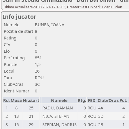
Ultima actualizare29.03.2024 12:16:03, Creator/Last Upload: jugaru lucian
Info jucator
Numele
BUNEA, IOANA
Pozitia de start
8
Rating
0
CIV
0
Elo
0
Perf.rating
851
Puncte
1,5
Locul
26
Tara
ROU
Club/Oras
3C
Ident-Numar
0
Rd.
Masa
Nr.start
Numele
Rtg.
FED
Club/Oras
Pct.
1
8
25
RADU, DAMIAN
0
ROU
4A
4
2
13
21
NICA, STEFAN
0
ROU
3D
2
3
16
29
STERIAN, DARIUS
0
ROU
2B
1