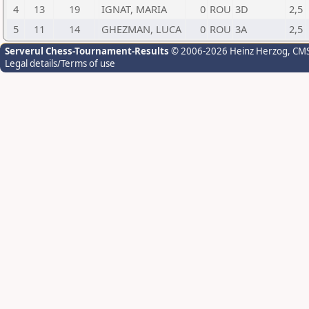
4
13
19
IGNAT, MARIA
0
ROU
3D
2,5
5
11
14
GHEZMAN, LUCA
0
ROU
3A
2,5
Serverul Chess-Tournament-Results
© 2006-2026 Heinz Herzog
, CM
Legal details/Terms of use