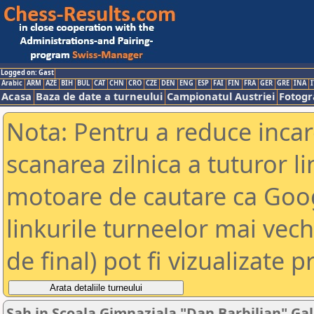
Logged on: Gast
Arabic
ARM
AZE
BIH
BUL
CAT
CHN
CRO
CZE
DEN
ENG
ESP
FAI
FIN
FRA
GER
GRE
INA
I
Acasa
Baza de date a turneului
Campionatul Austriei
Fotogra
Nota: Pentru a reduce incar
scanarea zilnica a tuturor li
motoare de cautare ca Goog
linkurile turneelor mai vec
de final) pot fi vizualizate p
Sah in Scoala Gimnaziala "Dan Barbilian" Gal