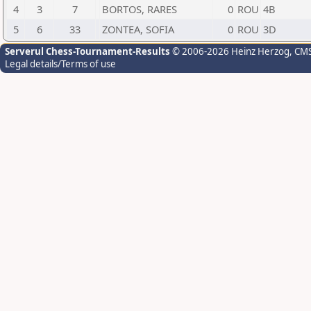
4
3
7
BORTOS, RARES
0
ROU
4B
5
6
33
ZONTEA, SOFIA
0
ROU
3D
Serverul Chess-Tournament-Results
© 2006-2026 Heinz Herzog
, CM
Legal details/Terms of use