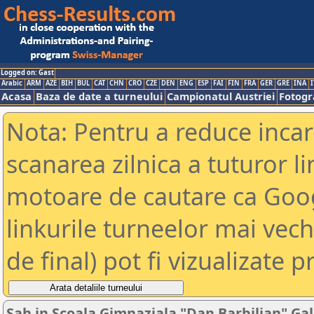
Logged on: Gast
Arabic
ARM
AZE
BIH
BUL
CAT
CHN
CRO
CZE
DEN
ENG
ESP
FAI
FIN
FRA
GER
GRE
INA
I
Acasa
Baza de date a turneului
Campionatul Austriei
Fotogra
Nota: Pentru a reduce incar
scanarea zilnica a tuturor li
motoare de cautare ca Goog
linkurile turneelor mai vec
de final) pot fi vizualizate p
Sah in Scoala Gimnaziala "Dan Barbilian" Gal