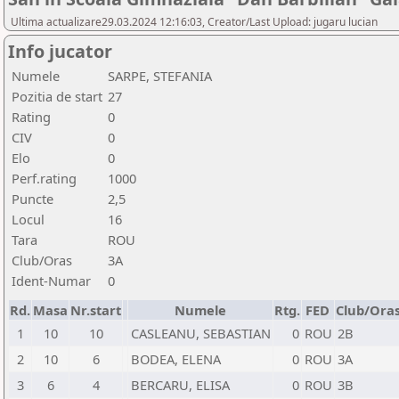
Ultima actualizare29.03.2024 12:16:03, Creator/Last Upload: jugaru lucian
Info jucator
Numele
SARPE, STEFANIA
Pozitia de start
27
Rating
0
CIV
0
Elo
0
Perf.rating
1000
Puncte
2,5
Locul
16
Tara
ROU
Club/Oras
3A
Ident-Numar
0
Rd.
Masa
Nr.start
Numele
Rtg.
FED
Club/Ora
1
10
10
CASLEANU, SEBASTIAN
0
ROU
2B
2
10
6
BODEA, ELENA
0
ROU
3A
3
6
4
BERCARU, ELISA
0
ROU
3B