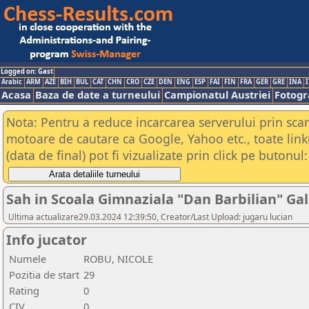
Logged on: Gast
Arabic
ARM
AZE
BIH
BUL
CAT
CHN
CRO
CZE
DEN
ENG
ESP
FAI
FIN
FRA
GER
GRE
INA
I
Acasa
Baza de date a turneului
Campionatul Austriei
Fotogra
Nota: Pentru a reduce incarcarea serverului prin scana
motoare de cautare ca Google, Yahoo etc., toate link
(data de final) pot fi vizualizate prin click pe butonul:
Sah in Scoala Gimnaziala "Dan Barbilian" Gal
Ultima actualizare29.03.2024 12:39:50, Creator/Last Upload: jugaru lucian
Info jucator
Numele
ROBU, NICOLE
Pozitia de start
29
Rating
0
CIV
0