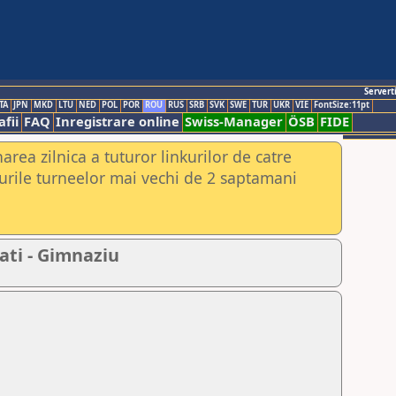
Servert
TA
JPN
MKD
LTU
NED
POL
POR
ROU
RUS
SRB
SVK
SWE
TUR
UKR
VIE
FontSize:11pt
fii
FAQ
Inregistrare online
Swiss-Manager
ÖSB
FIDE
rea zilnica a tuturor linkurilor de catre
urile turneelor mai vechi de 2 saptamani
ati - Gimnaziu