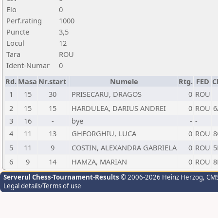
Elo
0
Perf.rating
1000
Puncte
3,5
Locul
12
Tara
ROU
Ident-Numar
0
Rd.
Masa
Nr.start
Numele
Rtg.
FED
C
1
15
30
PRISECARU, DRAGOS
0
ROU
2
15
15
HARDULEA, DARIUS ANDREI
0
ROU
6
3
16
-
bye
-
-
4
11
13
GHEORGHIU, LUCA
0
ROU
8
5
11
9
COSTIN, ALEXANDRA GABRIELA
0
ROU
5
6
9
14
HAMZA, MARIAN
0
ROU
8
Serverul Chess-Tournament-Results
© 2006-2026 Heinz Herzog
, CM
Legal details/Terms of use