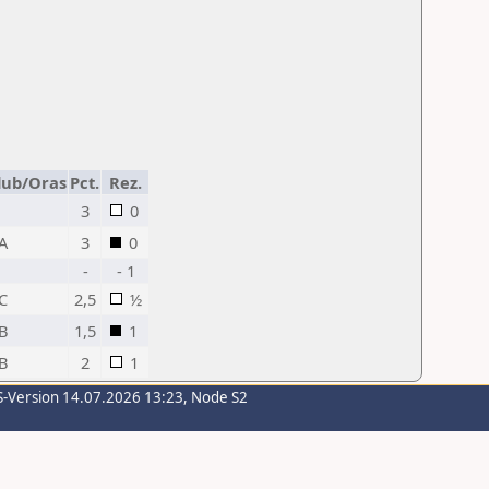
lub/Oras
Pct.
Rez.
3
0
A
3
0
-
- 1
C
2,5
½
B
1,5
1
B
2
1
S-Version 14.07.2026 13:23, Node S2