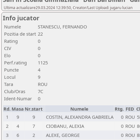
Ultima actualizare29.03.2024 12:39:50, Creator/Last Upload: jugaru lucian
Info jucator
Numele
STANESCU, FERNANDO
Pozitia de start
22
Rating
0
CIV
0
Elo
0
Perf.rating
1125
Puncte
4
Locul
9
Tara
ROU
Club/Oras
7C
Ident-Numar
0
Rd.
Masa
Nr.start
Numele
Rtg.
FED
C
1
9
9
COSTIN, ALEXANDRA GABRIELA
0
ROU
5
2
4
7
CIOBANU, ALEXIA
0
ROU
8
3
6
2
ALEXE, GEORGE
0
ROU
8