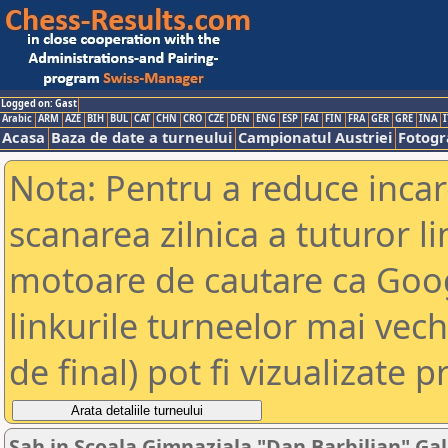
Logged on: Gast
Arabic
ARM
AZE
BIH
BUL
CAT
CHN
CRO
CZE
DEN
ENG
ESP
FAI
FIN
FRA
GER
GRE
INA
I
Acasa
Baza de date a turneului
Campionatul Austriei
Fotogra
Nota: Pentru a reduce incar
scanarea zilnica a tuturor li
motoare de cautare ca Goog
linkurile turneelor mai vec
de final) pot fi vizualizate p
Sah in Scoala Gimnaziala "Dan Barbilian" Gal