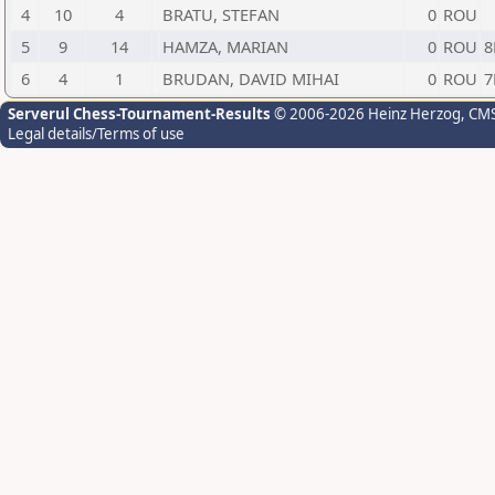
4
10
4
BRATU, STEFAN
0
ROU
5
9
14
HAMZA, MARIAN
0
ROU
8
6
4
1
BRUDAN, DAVID MIHAI
0
ROU
7
Serverul Chess-Tournament-Results
© 2006-2026 Heinz Herzog
, CM
Legal details/Terms of use