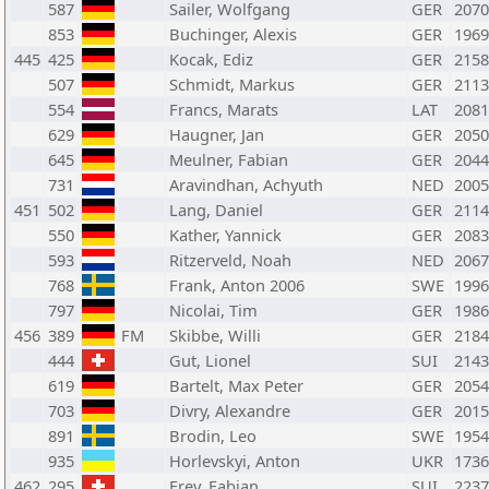
587
Sailer, Wolfgang
GER
2070
853
Buchinger, Alexis
GER
1969
445
425
Kocak, Ediz
GER
2158
507
Schmidt, Markus
GER
2113
554
Francs, Marats
LAT
2081
629
Haugner, Jan
GER
2050
645
Meulner, Fabian
GER
2044
731
Aravindhan, Achyuth
NED
2005
451
502
Lang, Daniel
GER
2114
550
Kather, Yannick
GER
2083
593
Ritzerveld, Noah
NED
2067
768
Frank, Anton 2006
SWE
1996
797
Nicolai, Tim
GER
1986
456
389
FM
Skibbe, Willi
GER
2184
444
Gut, Lionel
SUI
2143
619
Bartelt, Max Peter
GER
2054
703
Divry, Alexandre
GER
2015
891
Brodin, Leo
SWE
1954
935
Horlevskyi, Anton
UKR
1736
462
295
Frey, Fabian
SUI
2237