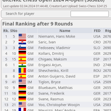
Last update 02.04.2024 01:44:48, Creator/Last Upload: Swiss-Chess 324125
Search for player
Final Ranking after 9 Rounds
Rk.
SNo
Name
FED
Rt
1
5
GM
Niemann, Hans Moke
USA
2676
2
7
GM
Saric, Ivan
CRO
2670
3
3
GM
Fedoseev, Vladimir
SLO
2690
4
10
GM
Kollars, Dmitrij
GER
2629
5
15
GM
Chigaev, Maksim
ESP
2617
6
1
GM
Erigaisi Arjun,
IND
2748
8
GM
Shevchenko, Kirill
ROU
2670
8
6
GM
Anton Guijarro, David
ESP
2671
9
41
IM
Tiglon, Bryce
USA
2509
10
9
GM
Bluebaum, Matthias
GER
2655
11
16
GM
Svane, Frederik
GER
2617
12
12
GM
Svane, Rasmus
GER
2623
13
21
GM
Yoo, Christopher Woojin
USA
2583
14
19
GM
Maurizzi, Marc`Andria
FRA
2602