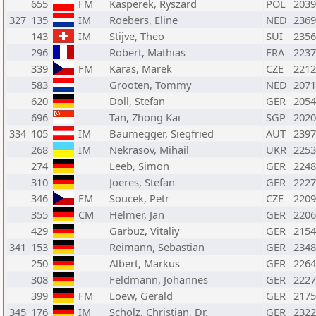
655
FM
Kasperek, Ryszard
POL
2039
327
135
IM
Roebers, Eline
NED
2369
143
IM
Stijve, Theo
SUI
2356
296
Robert, Mathias
FRA
2237
339
FM
Karas, Marek
CZE
2212
583
Grooten, Tommy
NED
2071
620
Doll, Stefan
GER
2054
696
Tan, Zhong Kai
SGP
2020
334
105
IM
Baumegger, Siegfried
AUT
2397
268
IM
Nekrasov, Mihail
UKR
2253
274
Leeb, Simon
GER
2248
310
Joeres, Stefan
GER
2227
346
FM
Soucek, Petr
CZE
2209
355
CM
Helmer, Jan
GER
2206
429
Garbuz, Vitaliy
GER
2154
341
153
Reimann, Sebastian
GER
2348
250
Albert, Markus
GER
2264
308
Feldmann, Johannes
GER
2227
399
FM
Loew, Gerald
GER
2175
345
176
IM
Scholz, Christian, Dr.
GER
2322