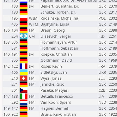
131
100
FM
Papasimakopoulos, Alexandros
GRE
2402
133
IM
Beikert, Guenther, Dr.
GER
2370
183
Schulze, Torben, Dr.
GER
2317
195
WIM
Rudzinska, Michalina
POL
2302
435
WFM
Bashylina, Luisa
GER
2149
136
104
FM
Braun, Georg
GER
2398
254
CM
Ulasevich, Sergei
FID
2261
138
336
Hovhannisyan, Artur
GER
2214
381
Hoffmann, Sebastian
GER
2189
140
191
IM
Koepke, Christian
GER
2305
855
Goldmann, David
GER
1969
142
122
IM
Roser, Kevin
FRA
2379
166
FM
Sidletskyi, Ivan
UKR
2336
210
FM
Wyss, Jonas
SUI
2293
271
FM
Jahncke, Giso
GER
2250
301
Paseka, Matyas
CZE
2233
147
188
FM
Bettalli, Francesco
ITA
2309
292
FM
Van Roon, Sjoerd
NED
2238
149
147
FM
Hagner, Bennet
GER
2354
150
922
Bruns, Kai-Christian
GER
1922