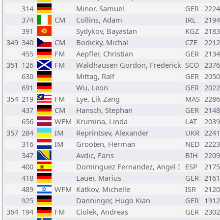
314
Minor, Samuel
GER
2224
374
CM
Collins, Adam
IRL
2194
391
Sydykov, Bayastan
KGZ
2183
349
340
CM
Bodicky, Michal
CZE
2212
455
FM
Aepfler, Christian
GER
2134
351
126
FM
Waldhausen Gordon, Frederick
SCO
2376
630
Mittag, Ralf
GER
2050
691
Wu, Leon
GER
2022
354
219
FM
Lye, Lik Zang
MAS
2286
437
CM
Hansch, Stephan
GER
2148
656
WFM
Krumina, Linda
LAT
2039
357
284
IM
Reprintsev, Alexander
UKR
2241
316
IM
Grooten, Herman
NED
2223
347
Avdic, Faris
BIH
2209
400
Dominguez Fernandez, Angel I
ESP
2175
418
Lauer, Marius
GER
2161
489
WFM
Katkov, Michelle
ISR
2120
925
Danninger, Hugo Kian
GER
1912
364
194
FM
Ciolek, Andreas
GER
2302