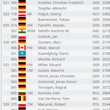
521
349
Koehler, Christian Friedrich
GER
2209
510
Toepfer, Albrecht
GER
2109
523
118
IM
Kilgus, Georg
AUT
2382
190
Baerwinkel, Tobias
GER
2306
525
214
FM
Farokhi, Keyvan
GER
2289
337
WIM
Sahithi Varshini M,
IND
2213
388
Golecki, Jan
POL
2185
528
401
Gustain, Marc
GER
2174
408
FM
Milat, Marcel
CAN
2170
521
Kuandykuly, Danis
KAZ
2100
690
Muckle, Richard
GER
2022
532
173
FM
Miller, Eduard
GER
2327
380
CM
Gulatz, Maurice
GER
2189
454
Hecht, Jonas Christian
GER
2135
504
Gremmel, Jonas Simon
GER
2113
581
Torosyan, Bagrat
GER
2072
600
CM
Kochiev, Ivan
BUL
2064
680
Van De Perre, Tom
BEL
2028
539
279
CM
Mazurek, Robert
POL
2244
494
Kull, Florian
GER
2117