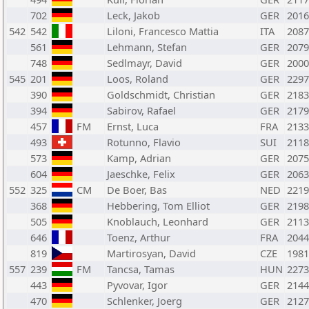
702
Leck, Jakob
GER
2016
542
542
Liloni, Francesco Mattia
ITA
2087
561
Lehmann, Stefan
GER
2079
748
Sedlmayr, David
GER
2000
545
201
Loos, Roland
GER
2297
390
Goldschmidt, Christian
GER
2183
394
Sabirov, Rafael
GER
2179
457
FM
Ernst, Luca
FRA
2133
493
Rotunno, Flavio
SUI
2118
573
Kamp, Adrian
GER
2075
604
Jaeschke, Felix
GER
2063
552
325
CM
De Boer, Bas
NED
2219
368
Hebbering, Tom Elliot
GER
2198
505
Knoblauch, Leonhard
GER
2113
646
Toenz, Arthur
FRA
2044
819
Martirosyan, David
CZE
1981
557
239
FM
Tancsa, Tamas
HUN
2273
443
Pyvovar, Igor
GER
2144
470
Schlenker, Joerg
GER
2127