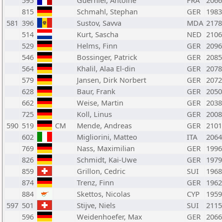
595
Guernier, Antoine
FRA
2066
815
Schmahl, Stephan
GER
1983
581
396
Sustov, Savva
MDA
2178
514
Kurt, Sascha
NED
2106
529
Helms, Finn
GER
2096
546
Bossinger, Patrick
GER
2085
564
Khalil, Alaa El-din
GER
2078
579
Jansen, Dirk Norbert
GER
2072
628
Baur, Frank
GER
2050
662
Weise, Martin
GER
2038
725
Koll, Linus
GER
2008
590
519
CM
Mende, Andreas
GER
2101
602
Migliorini, Matteo
ITA
2064
769
Nass, Maximilian
GER
1996
826
Schmidt, Kai-Uwe
GER
1979
859
Grillon, Cedric
SUI
1968
874
Trenz, Finn
GER
1962
884
Skettos, Nicolas
CYP
1959
597
501
Stijve, Niels
SUI
2115
596
Weidenhoefer, Max
GER
2066