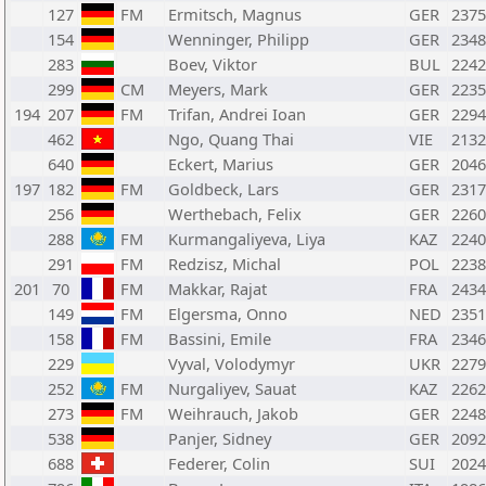
127
FM
Ermitsch, Magnus
GER
2375
154
Wenninger, Philipp
GER
2348
283
Boev, Viktor
BUL
2242
299
CM
Meyers, Mark
GER
2235
194
207
FM
Trifan, Andrei Ioan
GER
2294
462
Ngo, Quang Thai
VIE
2132
640
Eckert, Marius
GER
2046
197
182
FM
Goldbeck, Lars
GER
2317
256
Werthebach, Felix
GER
2260
288
FM
Kurmangaliyeva, Liya
KAZ
2240
291
FM
Redzisz, Michal
POL
2238
201
70
FM
Makkar, Rajat
FRA
2434
149
FM
Elgersma, Onno
NED
2351
158
FM
Bassini, Emile
FRA
2346
229
Vyval, Volodymyr
UKR
2279
252
FM
Nurgaliyev, Sauat
KAZ
2262
273
FM
Weihrauch, Jakob
GER
2248
538
Panjer, Sidney
GER
2092
688
Federer, Colin
SUI
2024