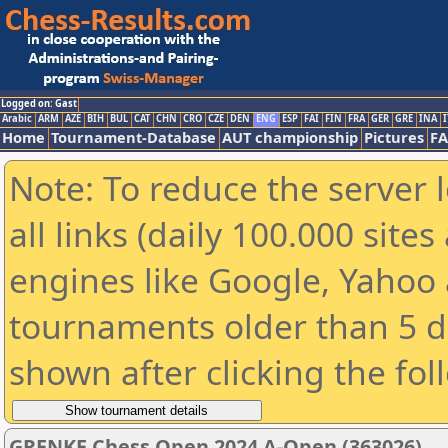
Logged on: Gast
Arabic
ARM
AZE
BIH
BUL
CAT
CHN
CRO
CZE
DEN
ENG
ESP
FAI
FIN
FRA
GER
GRE
INA
I
Home
Tournament-Database
AUT championship
Pictures
F
Note: To reduce the server 
all links (daily 100.000 sit
engines like Google, Yahoo a
tournaments older than 5 d
shown after clicking the fol
GRENKE Chess Open 2024 A-Open (363026)