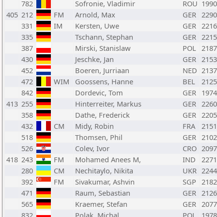
782
Sofronie, Vladimir
ROU
1990
405
212
FM
Arnold, Max
GER
2290
331
IM
Kersten, Uwe
GER
2216
335
Tschann, Stephan
GER
2215
387
Mirski, Stanislaw
POL
2187
430
Jeschke, Jan
GER
2153
452
Boeren, Jurriaan
NED
2137
472
WIM
Goossens, Hanne
BEL
2125
842
Dordevic, Tom
GER
1974
413
255
Hinterreiter, Markus
GER
2260
358
Dathe, Frederick
GER
2205
432
CM
Midy, Robin
FRA
2151
518
Thomsen, Phil
GER
2102
526
Colev, Ivor
CRO
2097
418
243
FM
Mohamed Anees M,
IND
2271
280
CM
Nechitaylo, Nikita
UKR
2244
392
FM
Sivakumar, Ashvin
SGP
2182
471
Raum, Sebastian
GER
2126
565
Kraemer, Stefan
GER
2077
832
Polak, Michal
POL
1978