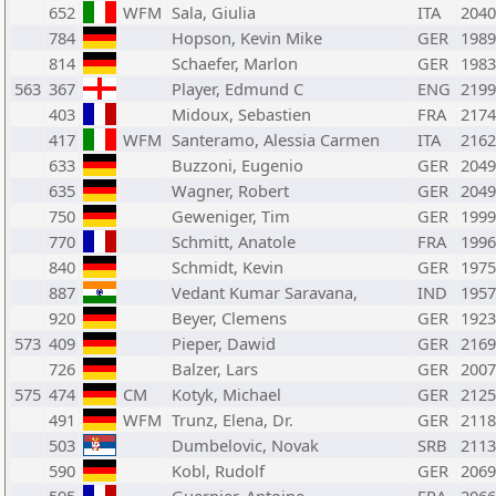
652
WFM
Sala, Giulia
ITA
2040
784
Hopson, Kevin Mike
GER
1989
814
Schaefer, Marlon
GER
1983
563
367
Player, Edmund C
ENG
2199
403
Midoux, Sebastien
FRA
2174
417
WFM
Santeramo, Alessia Carmen
ITA
2162
633
Buzzoni, Eugenio
GER
2049
635
Wagner, Robert
GER
2049
750
Geweniger, Tim
GER
1999
770
Schmitt, Anatole
FRA
1996
840
Schmidt, Kevin
GER
1975
887
Vedant Kumar Saravana,
IND
1957
920
Beyer, Clemens
GER
1923
573
409
Pieper, Dawid
GER
2169
726
Balzer, Lars
GER
2007
575
474
CM
Kotyk, Michael
GER
2125
491
WFM
Trunz, Elena, Dr.
GER
2118
503
Dumbelovic, Novak
SRB
2113
590
Kobl, Rudolf
GER
2069