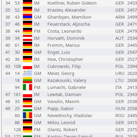
34
53
IM
Koellner, Ruben Gideon
GER
2453
35
52
IM
Krastev, Alexander
GER
2457
36
43
GM
Gharibyan, Mamikon
ARM
2499
37
46
IM
Feuerstack, Aljoscha
GER
2471
38
44
FM
Costa, Leonardo
GER
2479
39
34
IM
Horvath, Dominik
AUT
2534
40
61
IM
Fromm, Marius
GER
2445
41
30
GM
Engel, Luis
GER
2547
42
36
IM
Noe, Christopher
GER
2527
43
108
IM
Cukrowski, Filip
POL
2394
44
14
GM
Meier, Georg
URU
2620
18
GM
Kazakouski, Valery
LTU
2608
94
FM
Lumachi, Gabriele
ITA
2413
47
161
IM
Lewtak, Damian
POL
2343
48
33
GM
Vavulin, Maxim
GER
2538
49
25
GM
Papp, Gabor
HUN
2558
60
GM
Nevednichy, Vladislav
ROU
2445
88
GM
Milov, Leonid
GER
2415
128
FM
Glantz, Robert
GER
2375
53
172
FM
Kostov, Deyan Samuil
BUL
2328