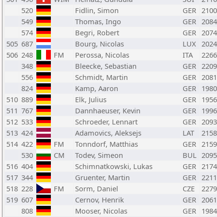
520
Fidlin, Simon
GER
2100
549
Thomas, Ingo
GER
2084
574
Begri, Robert
GER
2074
505
687
Bourg, Nicolas
LUX
2024
506
248
FM
Perossa, Nicolas
ITA
2266
348
Bleecke, Sebastian
GER
2209
556
Schmidt, Martin
GER
2081
824
Kamp, Aaron
GER
1980
510
889
Elk, Julius
GER
1956
511
767
Dannhaeuser, Kevin
GER
1996
512
533
Schroeder, Lennart
GER
2093
513
424
Adamovics, Aleksejs
LAT
2158
514
422
FM
Tonndorf, Matthias
GER
2159
530
CM
Todev, Simeon
BUL
2095
516
404
Schimnatkowski, Lukas
GER
2174
517
344
Gruenter, Martin
GER
2211
518
228
FM
Sorm, Daniel
CZE
2279
519
607
Cernov, Henrik
GER
2061
808
Mooser, Nicolas
GER
1984