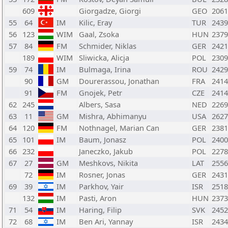
609
Giorgadze, Giorgi
GEO
2061
55
64
IM
Kilic, Eray
TUR
2439
56
123
WIM
Gaal, Zsoka
HUN
2379
57
84
FM
Schmider, Niklas
GER
2421
189
WIM
Sliwicka, Alicja
POL
2309
59
74
IM
Bulmaga, Irina
ROU
2429
90
GM
Dourerassou, Jonathan
FRA
2414
91
FM
Gnojek, Petr
CZE
2414
62
245
Albers, Sasa
NED
2269
63
11
GM
Mishra, Abhimanyu
USA
2627
64
120
FM
Nothnagel, Marian Can
GER
2381
65
101
IM
Baum, Jonasz
POL
2400
66
232
Janeczko, Jakub
POL
2278
67
27
GM
Meshkovs, Nikita
LAT
2556
72
IM
Rosner, Jonas
GER
2431
69
39
IM
Parkhov, Yair
ISR
2518
132
IM
Pasti, Aron
HUN
2373
71
54
IM
Haring, Filip
SVK
2452
72
68
IM
Ben Ari, Yannay
ISR
2434