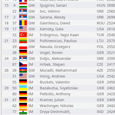
15
4
GM
Sjugirov, Sanan
HUN
2690
22
GM
Ivic, Velimir
SRB
2582
17
2
GM
Sarana, Alexey
SRB
2699
18
37
GM
Gavrilescu, David
ROU
2524
19
17
GM
Kamsky, Gata
USA
2616
32
IM
Erdogmus, Yagiz Kaan
TUR
2540
21
23
GM
Pultinevicius, Paulius
LTU
2575
29
GM
Nasuta, Grzegorz
POL
2552
38
IM
Vogel, Roven
GER
2521
24
20
GM
Indjic, Aleksandar
SRB
2595
87
IM
Hrbek, Stepan
CZE
2417
26
28
GM
Muradli, Mahammad
AZE
2555
31
GM
Hong, Andrew
USA
2542
55
IM
Buckels, Valentin
GER
2450
29
50
IM
Bazakutsa, Svyatoslav
UKR
2462
80
IM
Petkidis, Anthony
GER
2423
31
47
IM
Kramer, Julian
GER
2469
62
IM
Wachinger, Nikolas
GER
2442
77
IM
Divya Deshmukh,
IND
2424