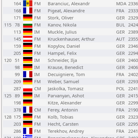
164
FM
Baranciuc, Alexandr
MDA
2336
168
FM
Pigeat, Alexandre
FRA
2333
171
FM
Stork, Oliver
GER
2329
115
78
FM
Kanov, Nikola
BUL
2424
113
IM
Muckle, Julius
GER
2389
145
FM
Kruckenhauser, Arthur
AUT
2355
159
FM
Kopylov, Daniel
GER
2346
205
FM
Hampel, Felix
GER
2294
120
51
IM
Schneider, Ilja
GER
2460
98
IM
Krause, Benedict
GER
2406
99
IM
Decuigniere, Tom
FRA
2402
209
FM
Weber, Samuel
GER
2293
287
CM
Jaskolka, Tomasz
POL
2241
125
89
IM
Parvanyan, Ashot
GER
2415
198
Kitze, Alexander
GER
2299
378
CM
Ferey, Antonin
FRA
2190
128
175
FM
Kolb, Tobias
GER
2323
203
FM
Hecht, Carsten
GER
2295
286
FM
Terekhov, Andrey
FRA
2241