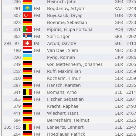
236
Heinrich, John
GER
2275
281
FM
Bogdanov, Artyom
KAZ
2243
307
FM
Buyukasik, Diyap
TUR
2228
323
Boehme, Sebastian
GER
2220
351
FM
Pipiras, Filipa Fortuna
POR
2207
362
FM
Spiric, Igor
SRB
2202
293
97
IM
Arcuti, Davide
SUI
2410
180
FM
Van Dael, Siem
NED
2320
220
Pyrig, Roman
UKR
2286
249
von Mettenheim, Johannes
GER
2265
258
FM
Ruff, Maximilian
GER
2259
260
Kocharin, Timur
GER
2259
297
FM
Hansch, Karsten
GER
2236
341
FM
Bomans, Arno
BEL
2211
363
FM
Fischer, Sebastian
GER
2201
379
Kracht, Raphael
GER
2190
411
FM
Wiechert, Hans
GER
2167
684
Berresheim, Helmut
GER
2025
305
155
FM
Lenaerts, Lennert
BEL
2347
264
FM
Hoeglauer, Patrick
GER
2256