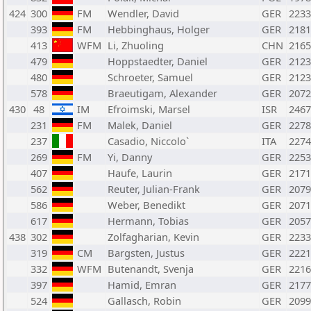
424
300
FM
Wendler, David
GER
2233
393
FM
Hebbinghaus, Holger
GER
2181
413
WFM
Li, Zhuoling
CHN
2165
479
Hoppstaedter, Daniel
GER
2123
480
Schroeter, Samuel
GER
2123
578
Braeutigam, Alexander
GER
2072
430
48
IM
Efroimski, Marsel
ISR
2467
231
FM
Malek, Daniel
GER
2278
237
Casadio, Niccolo`
ITA
2274
269
FM
Yi, Danny
GER
2253
407
Haufe, Laurin
GER
2171
562
Reuter, Julian-Frank
GER
2079
586
Weber, Benedikt
GER
2071
617
Hermann, Tobias
GER
2057
438
302
Zolfagharian, Kevin
GER
2233
319
CM
Bargsten, Justus
GER
2221
332
WFM
Butenandt, Svenja
GER
2216
397
Hamid, Emran
GER
2177
524
Gallasch, Robin
GER
2099