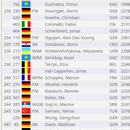
756
Dushatov, Timur
KAZ
1998
230
230
FM
Hourigan, Gerrit
GER
2278
420
Hoethe, Christian
GER
2160
463
Colonetti, Fabio
ITA
2131
464
Schwibbert, Jonas
GER
2131
234
119
FM
Nguyen, Alex Dac-Vuong
GER
2381
235
170
IM
Golubovic, Boris
CRO
2329
236
215
WIM
Hrebenshchykova, Yelyzaveta
UKR
2288
416
WIM
Serikbay, Assel
KAZ
2163
238
277
Terryn, Ezra
BEL
2246
321
Van Cappellen, Jonas
BEL
2221
240
317
WFM
Schippke, Manon
FRA
2223
241
276
FM
Moeller, Hendrik
GER
2246
242
322
FM
Biastoch, Bennet
GER
2220
243
567
Reller, Ole
GER
2077
244
285
WGM
Gajcin, Marina
SRB
2241
245
124
FM
Samani, Yamac
TUR
2378
226
Wong, Gengchun
GER
2283
247
45
IM
Dann, Matthias
GER
2476