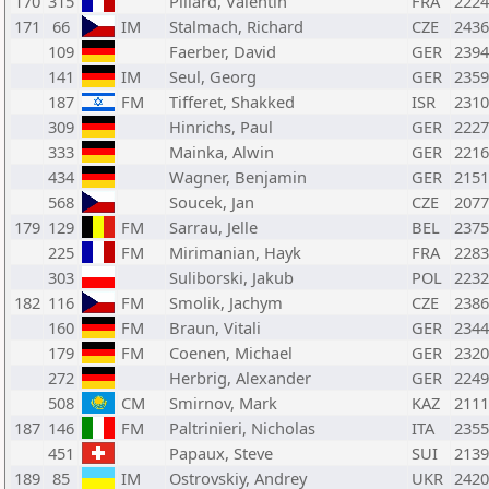
170
315
Pillard, Valentin
FRA
2224
171
66
IM
Stalmach, Richard
CZE
2436
109
Faerber, David
GER
2394
141
IM
Seul, Georg
GER
2359
187
FM
Tifferet, Shakked
ISR
2310
309
Hinrichs, Paul
GER
2227
333
Mainka, Alwin
GER
2216
434
Wagner, Benjamin
GER
2151
568
Soucek, Jan
CZE
2077
179
129
FM
Sarrau, Jelle
BEL
2375
225
FM
Mirimanian, Hayk
FRA
2283
303
Suliborski, Jakub
POL
2232
182
116
FM
Smolik, Jachym
CZE
2386
160
FM
Braun, Vitali
GER
2344
179
FM
Coenen, Michael
GER
2320
272
Herbrig, Alexander
GER
2249
508
CM
Smirnov, Mark
KAZ
2111
187
146
FM
Paltrinieri, Nicholas
ITA
2355
451
Papaux, Steve
SUI
2139
189
85
IM
Ostrovskiy, Andrey
UKR
2420