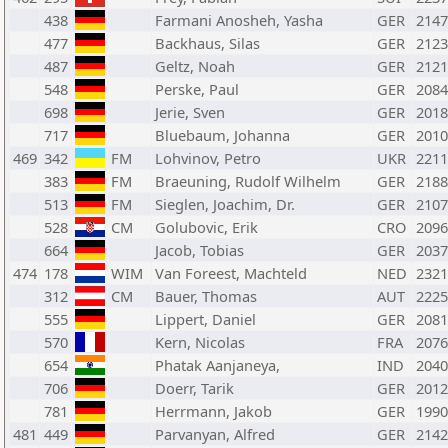
438
Farmani Anosheh, Yasha
GER
2147
477
Backhaus, Silas
GER
2123
487
Geltz, Noah
GER
2121
548
Perske, Paul
GER
2084
698
Jerie, Sven
GER
2018
717
Bluebaum, Johanna
GER
2010
469
342
FM
Lohvinov, Petro
UKR
2211
383
FM
Braeuning, Rudolf Wilhelm
GER
2188
513
FM
Sieglen, Joachim, Dr.
GER
2107
528
CM
Golubovic, Erik
CRO
2096
664
Jacob, Tobias
GER
2037
474
178
WIM
Van Foreest, Machteld
NED
2321
312
CM
Bauer, Thomas
AUT
2225
555
Lippert, Daniel
GER
2081
570
Kern, Nicolas
FRA
2076
654
Phatak Aanjaneya,
IND
2040
706
Doerr, Tarik
GER
2012
781
Herrmann, Jakob
GER
1990
481
449
Parvanyan, Alfred
GER
2142