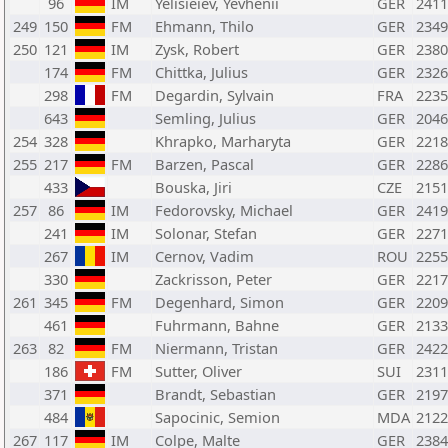
96
IM
Yelisieiev, Yevhenii
GER
2411
249
150
FM
Ehmann, Thilo
GER
2349
250
121
IM
Zysk, Robert
GER
2380
174
FM
Chittka, Julius
GER
2326
298
FM
Degardin, Sylvain
FRA
2235
643
Semling, Julius
GER
2046
254
328
Khrapko, Marharyta
GER
2218
255
217
FM
Barzen, Pascal
GER
2286
433
Bouska, Jiri
CZE
2151
257
86
IM
Fedorovsky, Michael
GER
2419
241
IM
Solonar, Stefan
GER
2271
267
IM
Cernov, Vadim
ROU
2255
330
Zackrisson, Peter
GER
2217
261
345
FM
Degenhard, Simon
GER
2209
461
Fuhrmann, Bahne
GER
2133
263
82
FM
Niermann, Tristan
GER
2422
186
FM
Sutter, Oliver
SUI
2311
371
Brandt, Sebastian
GER
2197
484
Sapocinic, Semion
MDA
2122
267
117
IM
Colpe, Malte
GER
2384