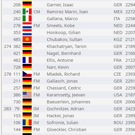
208
Garner, Isaac
GER
2294
240
CM
Ramirez Marin, Ivan
MEX
2272
262
Gallana, Marco
ITA
2258
278
FM
Smeets, Kobe
NED
2244
353
Honkoop, Gilian
NED
2207
485
Chubakov, Sultan
KGZ
2121
274
382
Khachatryan, Taron
GER
2189
421
Nagel, Bernhard
GER
2160
482
Ellis, Antoine
FRA
2122
728
Narr, Kevin
GER
2007
278
111
FM
Mladek, Richard
CZE
2393
211
FM
Gallasch, Jonas
GER
2291
257
FM
Chassard, Cedric
GER
2259
386
FM
Karamsetty, Jeevan
USA
2187
730
Baeuerlein, Johannes
GER
2006
283
79
IM
Gschnitzer, Adrian
GER
2423
103
IM
Hacker, Jonas
GER
2399
106
IM
Sofronie, Iulian
ROU
2395
144
FM
Gloeckler, Christian
GER
2356