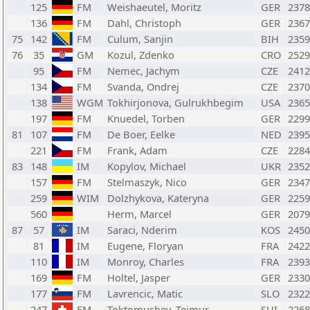
125
FM
Weishaeutel, Moritz
GER
2378
136
FM
Dahl, Christoph
GER
2367
75
142
FM
Culum, Sanjin
BIH
2359
76
35
GM
Kozul, Zdenko
CRO
2529
95
FM
Nemec, Jachym
CZE
2412
134
FM
Svanda, Ondrej
CZE
2370
138
WGM
Tokhirjonova, Gulrukhbegim
USA
2365
197
FM
Knuedel, Torben
GER
2299
81
107
FM
De Boer, Eelke
NED
2395
221
FM
Frank, Adam
CZE
2284
83
148
IM
Kopylov, Michael
UKR
2352
157
FM
Stelmaszyk, Nico
GER
2347
259
WIM
Dolzhykova, Kateryna
GER
2259
560
Herm, Marcel
GER
2079
87
57
IM
Saraci, Nderim
KOS
2450
81
IM
Eugene, Floryan
FRA
2422
110
IM
Monroy, Charles
FRA
2393
169
FM
Holtel, Jasper
GER
2330
177
FM
Lavrencic, Matic
SLO
2322
247
FM
Toktomushev, Teimur
SUI
2268