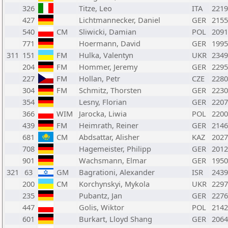
326
Titze, Leo
ITA
2219
427
Lichtmannecker, Daniel
GER
2155
540
CM
Sliwicki, Damian
POL
2091
771
Hoermann, David
GER
1995
311
151
FM
Hulka, Valentyn
UKR
2349
204
FM
Hommer, Jeremy
GER
2295
227
FM
Hollan, Petr
CZE
2280
304
FM
Schmitz, Thorsten
GER
2230
354
Lesny, Florian
GER
2207
366
WIM
Jarocka, Liwia
POL
2200
439
FM
Heimrath, Reiner
GER
2146
681
CM
Abdsattar, Alisher
KAZ
2027
708
Hagemeister, Philipp
GER
2012
901
Wachsmann, Elmar
GER
1950
321
63
GM
Bagrationi, Alexander
ISR
2439
200
CM
Korchynskyi, Mykola
UKR
2297
235
Pubantz, Jan
GER
2276
447
Golis, Wiktor
POL
2142
601
Burkart, Lloyd Shang
GER
2064