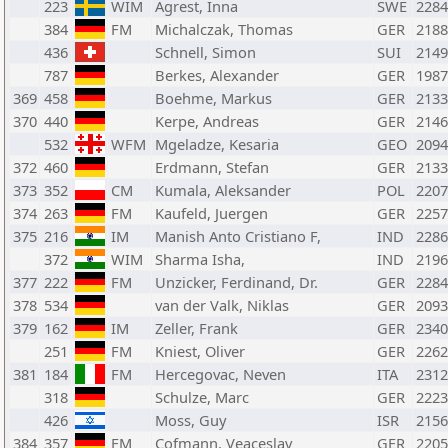
223
WIM
Agrest, Inna
SWE
2284
384
FM
Michalczak, Thomas
GER
2188
436
Schnell, Simon
SUI
2149
787
Berkes, Alexander
GER
1987
369
458
Boehme, Markus
GER
2133
370
440
Kerpe, Andreas
GER
2146
532
WFM
Mgeladze, Kesaria
GEO
2094
372
460
Erdmann, Stefan
GER
2133
373
352
CM
Kumala, Aleksander
POL
2207
374
263
FM
Kaufeld, Juergen
GER
2257
375
216
IM
Manish Anto Cristiano F,
IND
2286
372
WIM
Sharma Isha,
IND
2196
377
222
FM
Unzicker, Ferdinand, Dr.
GER
2284
378
534
van der Valk, Niklas
GER
2093
379
162
IM
Zeller, Frank
GER
2340
251
FM
Kniest, Oliver
GER
2262
381
184
FM
Hercegovac, Neven
ITA
2312
318
Schulze, Marc
GER
2223
426
Moss, Guy
ISR
2156
384
357
FM
Cofmann, Veaceslav
GER
2205