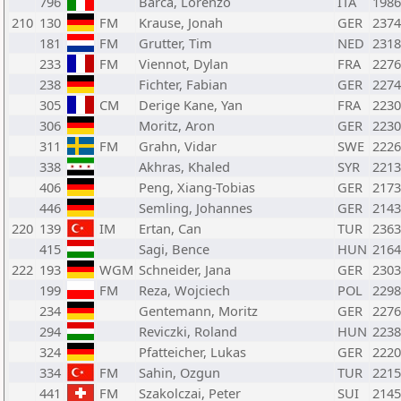
796
Barca, Lorenzo
ITA
1986
210
130
FM
Krause, Jonah
GER
2374
181
FM
Grutter, Tim
NED
2318
233
FM
Viennot, Dylan
FRA
2276
238
Fichter, Fabian
GER
2274
305
CM
Derige Kane, Yan
FRA
2230
306
Moritz, Aron
GER
2230
311
FM
Grahn, Vidar
SWE
2226
338
Akhras, Khaled
SYR
2213
406
Peng, Xiang-Tobias
GER
2173
446
Semling, Johannes
GER
2143
220
139
IM
Ertan, Can
TUR
2363
415
Sagi, Bence
HUN
2164
222
193
WGM
Schneider, Jana
GER
2303
199
FM
Reza, Wojciech
POL
2298
234
Gentemann, Moritz
GER
2276
294
Reviczki, Roland
HUN
2238
324
Pfatteicher, Lukas
GER
2220
334
FM
Sahin, Ozgun
TUR
2215
441
FM
Szakolczai, Peter
SUI
2145