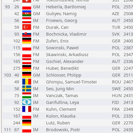
93
26
GM
Heberla, Bartlomiej
POL
2557
42
GM
Guliyev, Namig
AZE
2508
56
IM
Froewis, Georg
AUT
2450
59
FM
Durak, Can
TUR
2450
93
FM
Bochnicka, Vladimir
SVK
2413
102
FM
Zuferi, Enis
GER
2400
115
FM
Sowinski, Pawel
POL
2387
156
FM
Skawinski, Arkadiusz
POL
2347
165
FM
Gschiel, Alexander
AUT
2336
275
FM
Huber, Benedikt
GER
2247
103
40
GM
Schlosser, Philipp
GER
2511
49
IM
Ghimpu, Samuel-Timotei
ROU
2467
58
IM
Seo, Jung Min
SWE
2450
73
IM
Vanczak, Tamas
HUN
2431
92
IM
Garifullina, Leya
FID
2413
152
FM
Kuhn, Clement
FRA
2349
167
IM
Kulon, Klaudia
POL
2335
244
Lutz, Ruben
GER
2270
111
67
IM
Brodowski, Piotr
POL
2435