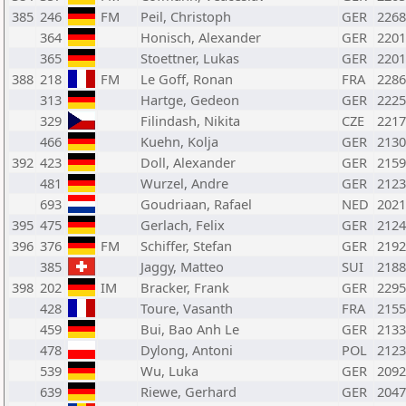
385
246
FM
Peil, Christoph
GER
2268
364
Honisch, Alexander
GER
2201
365
Stoettner, Lukas
GER
2201
388
218
FM
Le Goff, Ronan
FRA
2286
313
Hartge, Gedeon
GER
2225
329
Filindash, Nikita
CZE
2217
466
Kuehn, Kolja
GER
2130
392
423
Doll, Alexander
GER
2159
481
Wurzel, Andre
GER
2123
693
Goudriaan, Rafael
NED
2021
395
475
Gerlach, Felix
GER
2124
396
376
FM
Schiffer, Stefan
GER
2192
385
Jaggy, Matteo
SUI
2188
398
202
IM
Bracker, Frank
GER
2295
428
Toure, Vasanth
FRA
2155
459
Bui, Bao Anh Le
GER
2133
478
Dylong, Antoni
POL
2123
539
Wu, Luka
GER
2092
639
Riewe, Gerhard
GER
2047