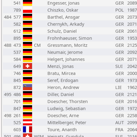
541
Engesser, Jonas
GER
2089
789
Chiszko, Oskar
POL
1987
484
577
Barthel, Ansgar
GER
2073
582
Chernykh, Arkady
GER
2071
612
Schulz, Daniel
GER
2061
895
Frohnhaeuser, Simon
GER
1953
488
473
CM
Gressmann, Moritz
GER
2125
537
Neumair, Jerome
GER
2092
584
Helgert, Johannes
GER
2071
649
Menzi, Jonas
SUI
2042
746
Bratu, Mircea
GER
2000
845
Seref, Erdogan
GER
1973
872
Heron, Andrew
LIE
1962
495
486
Diller, Daniel
GER
2121
701
Doescher, Thorsten
GER
2016
847
Ludwig, Sebastian
GER
1972
498
261
Doescher, Arne
GER
2258
525
Mittelberger, Peter
AUT
2099
603
Toure, Ananth
FRA
2064
501
496
WIM
Heinatz, Gundula
SUI
2116