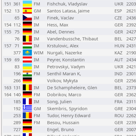
151
361
FM
Fishchuk, Vladyslav
UKR
2203
152
13
GM
Santos Latasa, Jaime
ESP
2621
65
IM
Finek, Vaclav
CZE
2436
154
112
IM
Hess, Max
GER
2392
155
75
IM
Abel, Dennes
GER
2427
76
IM
Vandenbussche, Thibaut
BEL
2427
157
71
IM
Krstulovic, Alex
HUN
2431
377
WIM
Nurgali, Nazerke
KAZ
2190
159
69
IM
Peyrer, Konstantin
AUT
2434
83
IM
Petrovskyi, Vadym
UKR
2421
196
FM
Senthil Maran K,
IND
2301
266
Volkov, Mykyta
GER
2256
163
131
IM
De Schampheleire, Glen
BEL
2373
164
140
FM
Dobrikov, Marco
GER
2362
185
IM
Song, Julien
FRA
2311
192
GM
Skembris, Spyridon
GRE
2304
253
FM
Tudor, Henry Edward
ROU
2262
289
FM
Besou, Hussain
GER
2239
727
Engel, Bruno
GER
2007