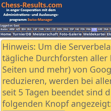
Logged on: Gast
Arabic
ARM
AZE
BIH
BUL
CAT
CHN
CRO
CZE
DEN
ENG
ESP
FAI
FIN
FRA
GER
GRE
INA
I
Home
TurnierDB
Meisterschaft
Foto-Galerie
Meldekartei
El
Hinweis: Um die Serverbel
tägliche Durchforsten aller 
Seiten und mehr) von Goog
reduzieren, werden bei alle
seit 5 Tagen beendet sind d
folgenden Knopf angezeigt