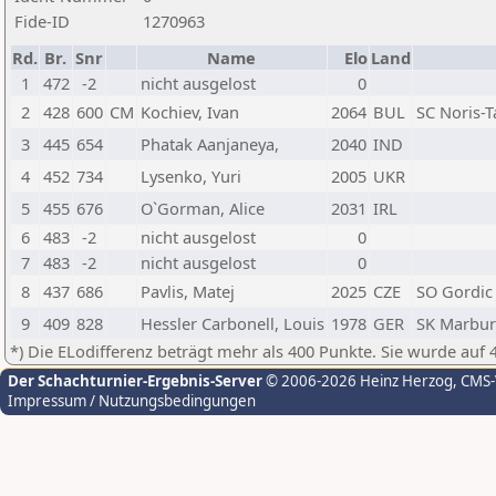
Fide-ID
1270963
Rd.
Br.
Snr
Name
Elo
Land
1
472
-2
nicht ausgelost
0
2
428
600
CM
Kochiev, Ivan
2064
BUL
SC Noris-
3
445
654
Phatak Aanjaneya,
2040
IND
4
452
734
Lysenko, Yuri
2005
UKR
5
455
676
O`Gorman, Alice
2031
IRL
6
483
-2
nicht ausgelost
0
7
483
-2
nicht ausgelost
0
8
437
686
Pavlis, Matej
2025
CZE
SO Gordic 
9
409
828
Hessler Carbonell, Louis
1978
GER
SK Marbur
*) Die ELodifferenz beträgt mehr als 400 Punkte. Sie wurde auf 
Der Schachturnier-Ergebnis-Server
© 2006-2026 Heinz Herzog
, CMS
Impressum / Nutzungsbedingungen