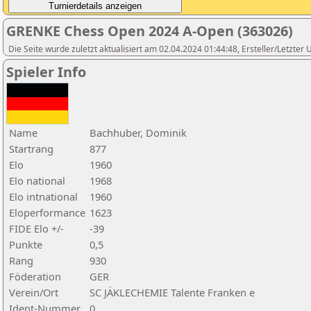
GRENKE Chess Open 2024 A-Open (363026)
Die Seite wurde zuletzt aktualisiert am 02.04.2024 01:44:48, Ersteller/Letzte
Spieler Info
Name
Bachhuber, Dominik
Startrang
877
Elo
1960
Elo national
1968
Elo intnational
1960
Eloperformance
1623
FIDE Elo +/-
-39
Punkte
0,5
Rang
930
Föderation
GER
Verein/Ort
SC JÄKLECHEMIE Talente Franken e
Ident-Nummer
0