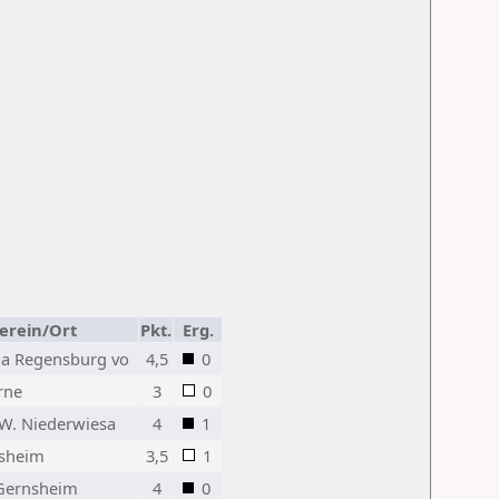
erein/Ort
Pkt.
Erg.
ia Regensburg vo
4,5
0
rne
3
0
W. Niederwiesa
4
1
esheim
3,5
1
Gernsheim
4
0