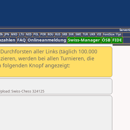
Servert
TA
JPN
MKD
LTU
NED
POL
POR
ROU
RUS
SRB
SVK
SWE
TUR
UKR
VIE
FontSize:11pt
ozahlen
FAQ
Onlineanmeldung
Swiss-Manager
ÖSB
FIDE
urchforsten aller Links (täglich 100.000
ieren, werden bei allen Turnieren, die
ch folgenden Knopf angezeigt:
r Upload: Swiss-Chess 324125