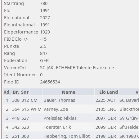
Startrang
780
Elo
1991
Elo national
2027
Elo intnational
1991
Eloperformance
1929
FIDE Elo +/-
-15
Punkte
2,5
Rang
847
Föderation
GER
Verein/Ort
SC JÄKLECHEMIE Talente Franken e
Ident-Nummer
0
Fide-ID
24656534
Rd.
Br.
Snr
Name
Elo
Land
V
1
308
312
CM
Bauer, Thomas
2225
AUT
SC Bavar
2
364
515
WFM
Varney, Zoe
2105
ENG
Blacktho
3
418
527
Preissler, Niklas
2097
GER
SV Grün-
4
342
523
Foerster, Erik
2099
GER
Sfr.Heid
5
251
368
Hebbering, Tom Elliot
2198
GER
SK 1980 