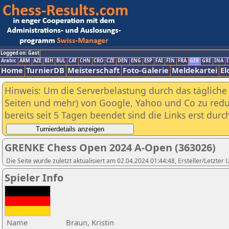
Logged on: Gast
Arabic
ARM
AZE
BIH
BUL
CAT
CHN
CRO
CZE
DEN
ENG
ESP
FAI
FIN
FRA
GER
GRE
INA
I
Home
TurnierDB
Meisterschaft
Foto-Galerie
Meldekartei
El
Hinweis: Um die Serverbelastung durch das tägliche D
Seiten und mehr) von Google, Yahoo und Co zu reduz
bereits seit 5 Tagen beendet sind die Links erst dur
GRENKE Chess Open 2024 A-Open (363026)
Die Seite wurde zuletzt aktualisiert am 02.04.2024 01:44:48, Ersteller/Letzte
Spieler Info
Name
Braun, Kristin