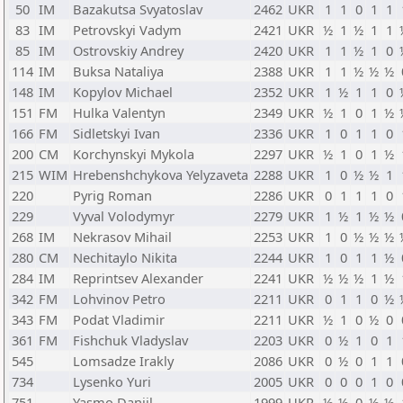
50
IM
Bazakutsa Svyatoslav
2462
UKR
1
1
0
1
1
83
IM
Petrovskyi Vadym
2421
UKR
½
1
½
1
1
85
IM
Ostrovskiy Andrey
2420
UKR
1
1
½
1
0
114
IM
Buksa Nataliya
2388
UKR
1
1
½
½
½
148
IM
Kopylov Michael
2352
UKR
1
½
1
1
0
151
FM
Hulka Valentyn
2349
UKR
½
1
0
1
½
166
FM
Sidletskyi Ivan
2336
UKR
1
0
1
1
0
200
CM
Korchynskyi Mykola
2297
UKR
½
1
0
1
½
215
WIM
Hrebenshchykova Yelyzaveta
2288
UKR
1
0
½
½
1
220
Pyrig Roman
2286
UKR
0
1
1
1
0
229
Vyval Volodymyr
2279
UKR
1
½
1
½
½
268
IM
Nekrasov Mihail
2253
UKR
1
0
½
½
½
280
CM
Nechitaylo Nikita
2244
UKR
1
0
1
1
½
284
IM
Reprintsev Alexander
2241
UKR
½
½
½
1
½
342
FM
Lohvinov Petro
2211
UKR
0
1
1
0
½
343
FM
Podat Vladimir
2211
UKR
½
1
0
½
0
361
FM
Fishchuk Vladyslav
2203
UKR
0
½
1
0
1
545
Lomsadze Irakly
2086
UKR
0
½
0
1
1
734
Lysenko Yuri
2005
UKR
0
0
0
1
0
751
Yasmo Daniil
1999
UKR
½
½
0
½
½