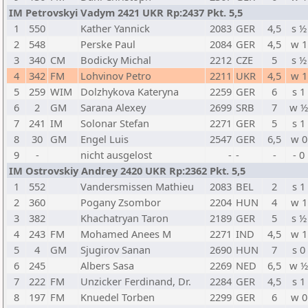
IM Petrovskyi Vadym 2421 UKR Rp:2437 Pkt. 5,5
1
550
Kather Yannick
2083
GER
4,5
s ½
2
548
Perske Paul
2084
GER
4,5
w 1
3
340
CM
Bodicky Michal
2212
CZE
5
s ½
4
342
FM
Lohvinov Petro
2211
UKR
4,5
w 1
5
259
WIM
Dolzhykova Kateryna
2259
GER
6
s 1
6
2
GM
Sarana Alexey
2699
SRB
7
w ½
7
241
IM
Solonar Stefan
2271
GER
5
s 1
8
30
GM
Engel Luis
2547
GER
6,5
w 0
9
-
nicht ausgelost
-
-
-
- 0
IM Ostrovskiy Andrey 2420 UKR Rp:2362 Pkt. 5,5
1
552
Vandersmissen Mathieu
2083
BEL
2
s 1
2
360
Pogany Zsombor
2204
HUN
4
w 1
3
382
Khachatryan Taron
2189
GER
5
s ½
4
243
FM
Mohamed Anees M
2271
IND
4,5
w 1
5
4
GM
Sjugirov Sanan
2690
HUN
7
s 0
6
245
Albers Sasa
2269
NED
6,5
w ½
7
222
FM
Unzicker Ferdinand, Dr.
2284
GER
4,5
s 1
8
197
FM
Knuedel Torben
2299
GER
6
w 0