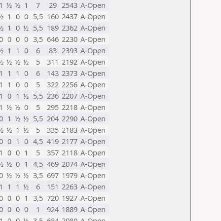
1
½
½
1
7
29
2543
A-Open
½
1
0
0
5,5
160
2437
A-Open
½
1
0
½
5,5
189
2362
A-Open
0
0
0
0
3,5
646
2230
A-Open
½
1
1
0
6
83
2393
A-Open
½
½
½
½
5
311
2192
A-Open
1
1
1
0
6
143
2373
A-Open
1
1
0
0
5
322
2256
A-Open
1
0
1
½
5,5
236
2207
A-Open
1
½
½
0
5
295
2218
A-Open
0
1
½
½
5,5
204
2290
A-Open
½
½
1
½
5
335
2183
A-Open
0
0
1
0
4,5
419
2177
A-Open
1
0
0
1
5
357
2118
A-Open
½
½
0
1
4,5
469
2074
A-Open
0
½
½
½
3,5
697
1979
A-Open
1
1
1
½
6
151
2263
A-Open
0
0
0
1
3,5
720
1927
A-Open
0
0
0
0
1
924
1889
A-Open
1
0
0
½
3,5
684
2080
A-Open