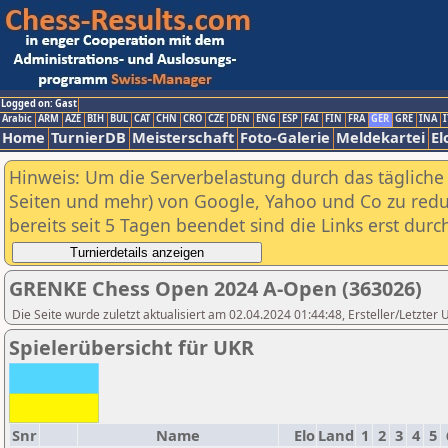
Logged on: Gast
Arabic
ARM
AZE
BIH
BUL
CAT
CHN
CRO
CZE
DEN
ENG
ESP
FAI
FIN
FRA
GER
GRE
INA
I
Home
TurnierDB
Meisterschaft
Foto-Galerie
Meldekartei
El
Hinweis: Um die Serverbelastung durch das tägliche D
Seiten und mehr) von Google, Yahoo und Co zu reduz
bereits seit 5 Tagen beendet sind die Links erst dur
GRENKE Chess Open 2024 A-Open (363026)
Die Seite wurde zuletzt aktualisiert am 02.04.2024 01:44:48, Ersteller/Letzte
Spielerübersicht für UKR
Snr
Name
Elo
Land
1
2
3
4
5