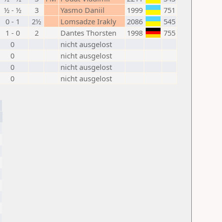
½ - ½
3
Yasmo Daniil
1999
751
0 - 1
2½
Lomsadze Irakly
2086
545
1 - 0
2
Dantes Thorsten
1998
755
0
nicht ausgelost
0
nicht ausgelost
0
nicht ausgelost
0
nicht ausgelost