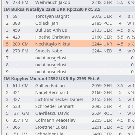
9
273
FM
Weihrauch Jakob
2248
GER
5,5
s ½
IM Buksa Nataliya 2388 UKR Rp:2230 Pkt. 3,5
1
581
Torosyan Bagrat
2072
GER
4
s 1
2
388
Golecki Jan
2185
POL
4
w 1
3
459
Bui Bao Anh Le
2133
GER
4,5
s ½
4
420
Hoethe Christian
2160
GER
5,5
w ½
5
280
CM
Nechitaylo Nikita
2244
UKR
4,5
s ½
6
278
FM
Smeets Kobe
2244
NED
5
w 0
7
-
nicht ausgelost
-
-
-
- 0
8
-
nicht ausgelost
-
-
-
- 0
9
-
nicht ausgelost
-
-
-
- 0
IM Kopylov Michael 2352 UKR Rp:2393 Pkt. 6
1
614
CM
Gallien Fabian
2059
GER
3,5
w 1
2
421
Nagel Bernhard
2160
GER
5
s ½
3
427
Lichtmannecker Daniel
2155
GER
5
w 1
4
533
Schroeder Lennart
2093
GER
4
s 1
5
37
GM
Gavrilescu David
2524
ROU
7
w 0
6
357
FM
Cofmann Veaceslav
2205
GER
4,5
s ½
7
365
Stoettner Lukas
2201
GER
4,5
w 1
8
51
IM
Schneider Ilja
2460
GER
6
s 1