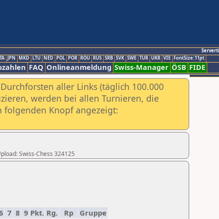
Servert
TA
JPN
MKD
LTU
NED
POL
POR
ROU
RUS
SRB
SVK
SWE
TUR
UKR
VIE
FontSize:11pt
ozahlen
FAQ
Onlineanmeldung
Swiss-Manager
ÖSB
FIDE
urchforsten aller Links (täglich 100.000
ieren, werden bei allen Turnieren, die
ch folgenden Knopf angezeigt:
r Upload: Swiss-Chess 324125
6
7
8
9
Pkt.
Rg.
Rp
Gruppe