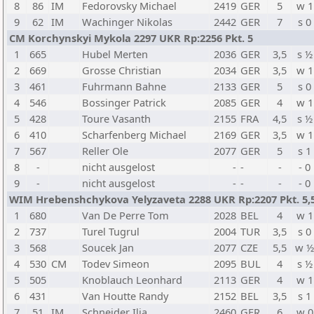
8
86
IM
Fedorovsky Michael
2419
GER
5
w 1
9
62
IM
Wachinger Nikolas
2442
GER
7
s 0
CM Korchynskyi Mykola 2297 UKR Rp:2256 Pkt. 5
1
665
Hubel Merten
2036
GER
3,5
s ½
2
669
Grosse Christian
2034
GER
3,5
w 1
3
461
Fuhrmann Bahne
2133
GER
5
s 0
4
546
Bossinger Patrick
2085
GER
4
w 1
5
428
Toure Vasanth
2155
FRA
4,5
s ½
6
410
Scharfenberg Michael
2169
GER
3,5
w 1
7
567
Reller Ole
2077
GER
5
s 1
8
-
nicht ausgelost
-
-
-
- 0
9
-
nicht ausgelost
-
-
-
- 0
WIM Hrebenshchykova Yelyzaveta 2288 UKR Rp:2207 Pkt. 5,
1
680
Van De Perre Tom
2028
BEL
4
w 1
2
737
Turel Tugrul
2004
TUR
3,5
s 0
3
568
Soucek Jan
2077
CZE
5,5
w ½
4
530
CM
Todev Simeon
2095
BUL
4
s ½
5
505
Knoblauch Leonhard
2113
GER
4
w 1
6
431
Van Houtte Randy
2152
BEL
3,5
s 1
7
51
IM
Schneider Ilja
2460
GER
6
w 0