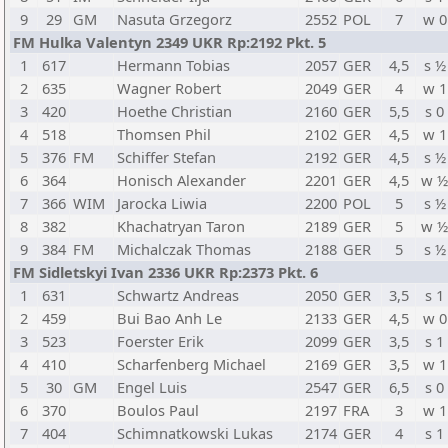
9
29
GM
Nasuta Grzegorz
2552
POL
7
w 0
FM Hulka Valentyn 2349 UKR Rp:2192 Pkt. 5
1
617
Hermann Tobias
2057
GER
4,5
s ½
2
635
Wagner Robert
2049
GER
4
w 1
3
420
Hoethe Christian
2160
GER
5,5
s 0
4
518
Thomsen Phil
2102
GER
4,5
w 1
5
376
FM
Schiffer Stefan
2192
GER
4,5
s ½
6
364
Honisch Alexander
2201
GER
4,5
w ½
7
366
WIM
Jarocka Liwia
2200
POL
5
s ½
8
382
Khachatryan Taron
2189
GER
5
w ½
9
384
FM
Michalczak Thomas
2188
GER
5
s ½
FM Sidletskyi Ivan 2336 UKR Rp:2373 Pkt. 6
1
631
Schwartz Andreas
2050
GER
3,5
s 1
2
459
Bui Bao Anh Le
2133
GER
4,5
w 0
3
523
Foerster Erik
2099
GER
3,5
s 1
4
410
Scharfenberg Michael
2169
GER
3,5
w 1
5
30
GM
Engel Luis
2547
GER
6,5
s 0
6
370
Boulos Paul
2197
FRA
3
w 1
7
404
Schimnatkowski Lukas
2174
GER
4
s 1