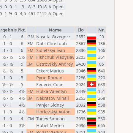
½
0
0
1
3
813
1918
A-Open
0
1
½
0
4,5
461
2112
A-Open
Ergebnis
Pkt.
Name
Elo
Nr.
0 - 1
6
GM
Nasuta Grzegorz
2552
29
1 - 0
6
FM
Dahl Christoph
2367
136
1 - 0
6
FM
Sidletskyi Ivan
2336
166
½ - ½
5½
FM
Fishchuk Vladyslav
2203
361
½ - ½
5
IM
Ostrovskiy Andrey
2420
85
½ - ½
5
Eckert Marius
2046
640
1 - 0
5
Pyrig Roman
2286
220
½ - ½
5
Federer Colin
2024
688
½ - ½
4½
FM
Hulka Valentyn
2349
151
½ - ½
4½
IM
Nekrasov Mihail
2253
268
0 - 1
4½
Panjer Sidney
2092
538
1 - 0
4½
Horlevskyi Anton
1736
935
1 - 0
4
CM
Todev Simeon
2095
530
1 - 0
3½
Hubel Merten
2036
665
½ - ½
3
FM
Podat Vladimir
2211
343