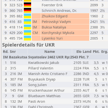
9
323
523
Foerster Erik
2099
3
9
360
765
Schnirch Andreas, Dr.
1997
2½
9
395
882
Zhuikov Edgard
1960
2
9
416
83
IM
Petrovskyi Vadym
2421
5½
9
418
114
IM
Buksa Nataliya
2388
3½
9
429
200
CM
Korchynskyi Mykola
2297
5
9
495
734
Lysenko Yuri
2005
1
Spielerdetails für UKR
Rd.
Snr
Name
Elo
Land
Pkt.
Erg.
IM Bazakutsa Svyatoslav 2462 UKR Rp:2543 Pkt. 7
1
516
Kwiatkowski Jakub
2105
SUI
3,5
w 1
2
315
Pillard Valentin
2224
FRA
5,5
s 1
3
216
IM
Manish Anto Cristiano F
2286
IND
4,5
w 0
4
307
FM
Buyukasik Diyap
2228
TUR
5
s 1
5
185
IM
Song Julien
2311
FRA
5,5
w 1
6
145
FM
Kruckenhauser Arthur
2355
AUT
6
s 1
7
9
GM
Bluebaum Matthias
2655
GER
7,5
w ½
8
132
IM
Pasti Aron
2373
HUN
6
s ½
9
136
FM
Dahl Christoph
2367
GER
6
w 1