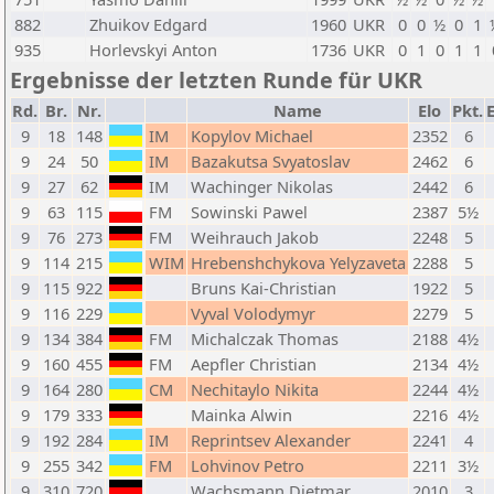
882
Zhuikov Edgard
1960
UKR
0
0
½
0
1
935
Horlevskyi Anton
1736
UKR
0
1
0
1
1
Ergebnisse der letzten Runde für UKR
Rd.
Br.
Nr.
Name
Elo
Pkt.
9
18
148
IM
Kopylov Michael
2352
6
9
24
50
IM
Bazakutsa Svyatoslav
2462
6
9
27
62
IM
Wachinger Nikolas
2442
6
9
63
115
FM
Sowinski Pawel
2387
5½
9
76
273
FM
Weihrauch Jakob
2248
5
9
114
215
WIM
Hrebenshchykova Yelyzaveta
2288
5
9
115
922
Bruns Kai-Christian
1922
5
9
116
229
Vyval Volodymyr
2279
5
9
134
384
FM
Michalczak Thomas
2188
4½
9
160
455
FM
Aepfler Christian
2134
4½
9
164
280
CM
Nechitaylo Nikita
2244
4½
9
179
333
Mainka Alwin
2216
4½
9
192
284
IM
Reprintsev Alexander
2241
4
9
255
342
FM
Lohvinov Petro
2211
3½
9
310
720
Wachsmann Dietmar
2010
3