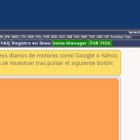
Servert
TA
JPN
MKD
LTU
NED
POL
POR
ROU
RUS
SRB
SVK
SWE
TUR
UKR
VIE
FontSize:11pt
FAQ
Registro en línea
Swiss-Manager
ÖSB
FIDE
aneos diarios de motores como Google o Yahoo,
 se muestran tras pulsar el siguiente botón: