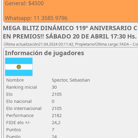
General: $4500
Whatsapp: 11 3585 9796
MEGA BLITZ DINÁMICO 119º ANIVERSARIO C
EN PREMIOS!! SÁBADO 20 DE ABRIL 17:30 Hs.
Última actualización21.04.2024 03:11:42, Propietario/Última carga: FADA – C
Información de jugadores
Nombre
Spector, Sebastian
Ranking inicial
30
Elo
2105
Elo nacional
0
Elo internacional
2105
Performance
2182
FIDE elo +/-
24,2
Puntos
7
Puesto
24