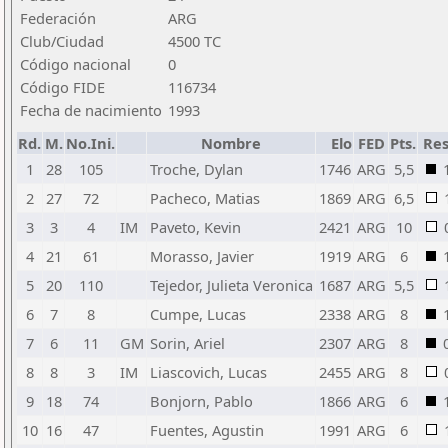
Federación
ARG
Club/Ciudad
4500 TC
Código nacional
0
Código FIDE
116734
Fecha de nacimiento
1993
Rd.
M.
No.Ini.
Nombre
Elo
FED
Pts.
Res
1
28
105
Troche, Dylan
1746
ARG
5,5
2
27
72
Pacheco, Matias
1869
ARG
6,5
3
3
4
IM
Paveto, Kevin
2421
ARG
10
4
21
61
Morasso, Javier
1919
ARG
6
5
20
110
Tejedor, Julieta Veronica
1687
ARG
5,5
6
7
8
Cumpe, Lucas
2338
ARG
8
7
6
11
GM
Sorin, Ariel
2307
ARG
8
8
8
3
IM
Liascovich, Lucas
2455
ARG
8
9
18
74
Bonjorn, Pablo
1866
ARG
6
10
16
47
Fuentes, Agustin
1991
ARG
6