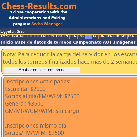
Logged on: Gast
Arabic
ARM
AZE
BIH
BUL
CAT
CHN
CRO
CZE
DEN
ENG
ESP
FAI
FIN
FRA
GER
GRE
INA
I
Inicio
Base de datos de torneos
Campeonato AUT
Imágenes
Nota: Para reducir la carga del servidor en los esc
todos los torneos finalizados hace más de 2 semanas
Inscripciones Anticipadas:
Escuelita: $2000
Socios al día/FM/WFM: $2500
General: $3500
GM/MI/WGM/WIM: Sin cargo
Inscripciones mismo día
Socios/FM/WFM: $3500