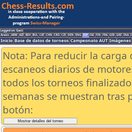
Logged on: Gast
Arabic
ARM
AZE
BIH
BUL
CAT
CHN
CRO
CZE
DEN
ENG
ESP
FAI
FIN
FRA
GER
GRE
INA
I
Inicio
Base de datos de torneos
Campeonato AUT
Imágenes
Nota: Para reducir la carga 
escaneos diarios de motor
todos los torneos finalizad
semanas se muestran tras p
botón: