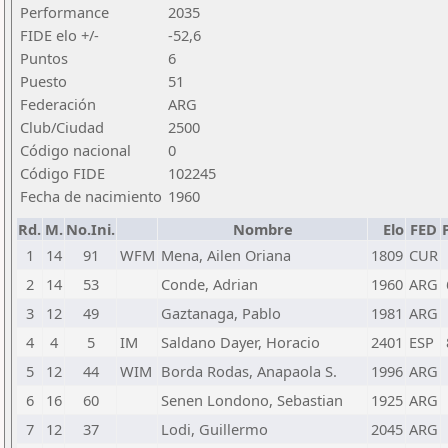
Performance
2035
FIDE elo +/-
-52,6
Puntos
6
Puesto
51
Federación
ARG
Club/Ciudad
2500
Código nacional
0
Código FIDE
102245
Fecha de nacimiento
1960
Rd.
M.
No.Ini.
Nombre
Elo
FED
1
14
91
WFM
Mena, Ailen Oriana
1809
CUR
2
14
53
Conde, Adrian
1960
ARG
3
12
49
Gaztanaga, Pablo
1981
ARG
4
4
5
IM
Saldano Dayer, Horacio
2401
ESP
5
12
44
WIM
Borda Rodas, Anapaola S.
1996
ARG
6
16
60
Senen Londono, Sebastian
1925
ARG
7
12
37
Lodi, Guillermo
2045
ARG