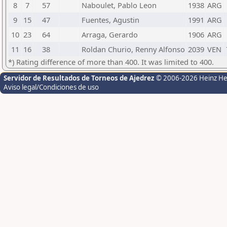
8
7
57
Naboulet, Pablo Leon
1938
ARG
9
15
47
Fuentes, Agustin
1991
ARG
10
23
64
Arraga, Gerardo
1906
ARG
11
16
38
Roldan Churio, Renny Alfonso
2039
VEN
*) Rating difference of more than 400. It was limited to 400.
Servidor de Resultados de Torneos de Ajedrez
© 2006-2026 Heinz H
Aviso legal/Condiciones de uso