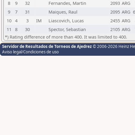
8
9
32
Fernandes, Martin
2093
ARG
9
7
31
Maiques, Raul
2095
ARG
6
10
4
3
IM
Liascovich, Lucas
2455
ARG
11
8
30
Spector, Sebastian
2105
ARG
*) Rating difference of more than 400. It was limited to 400.
Servidor de Resultados de Torneos de Ajedrez
© 2006-2026 Heinz H
Aviso legal/Condiciones de uso