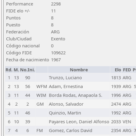
Performance
2298
FIDE elo +/-
11
Puntos
8
Puesto
8
Federación
ARG
Club/Ciudad
Exento
Código nacional
0
Código FIDE
109622
Fecha de nacimiento
1967
Rd.
M.
No.Ini.
Nombre
Elo
FED
P
1
13
90
Trunzo, Luciano
1813
ARG
2
13
56
WFM
Adam, Ernestina
1939
ARG
5
3
11
44
WIM
Borda Rodas, Anapaola S.
1996
ARG
4
2
2
GM
Alonso, Salvador
2474
ARG
5
11
46
Quinzio, Martin
1992
ARG
6
10
39
Payares Leon, Daniel Alfonso
2033
VEN
7
4
6
FM
Gomez, Carlos David
2354
ARG
7