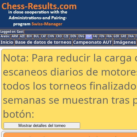
Logged on: Gast
Arabic
ARM
AZE
BIH
BUL
CAT
CHN
CRO
CZE
DEN
ENG
ESP
FAI
FIN
FRA
GER
GRE
INA
I
Inicio
Base de datos de torneos
Campeonato AUT
Imágenes
Nota: Para reducir la carga 
escaneos diarios de motor
todos los torneos finalizad
semanas se muestran tras p
botón: