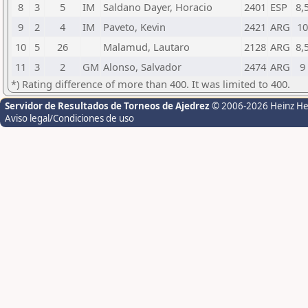
8
3
5
IM
Saldano Dayer, Horacio
2401
ESP
8,
9
2
4
IM
Paveto, Kevin
2421
ARG
10
10
5
26
Malamud, Lautaro
2128
ARG
8,
11
3
2
GM
Alonso, Salvador
2474
ARG
9
*) Rating difference of more than 400. It was limited to 400.
Servidor de Resultados de Torneos de Ajedrez
© 2006-2026 Heinz H
Aviso legal/Condiciones de uso