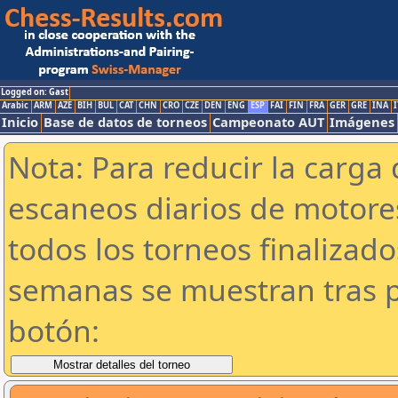
Logged on: Gast
Arabic
ARM
AZE
BIH
BUL
CAT
CHN
CRO
CZE
DEN
ENG
ESP
FAI
FIN
FRA
GER
GRE
INA
I
Inicio
Base de datos de torneos
Campeonato AUT
Imágenes
Nota: Para reducir la carga 
escaneos diarios de motor
todos los torneos finalizad
semanas se muestran tras p
botón: