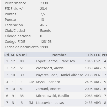
Performance
2338
FIDE elo +/-
23,4
Puntos
7,5
Puesto
13
Federación
ARG
Club/Ciudad
Exento
Código nacional
0
Código FIDE
123153
Fecha de nacimiento
1998
Rd.
M.
No.Ini.
Nombre
Elo
FED
Pts
1
12
89
Lopez Santos, Francisco
1816
ESP
4
2
12
51
Wolfsdorf, Alexis
1969
ARG
5
3
10
39
Payares Leon, Daniel Alfonso
2033
VEN
7
4
1
1
GM
Krysa, Leandro
2495
ARG
9
5
10
41
Zamani, Andres
2005
ARG
6
6
9
35
Michalowski, Basilio
2063
ARG
7
7
3
3
IM
Liascovich, Lucas
2455
ARG
8