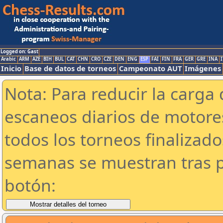
Logged on: Gast
Arabic
ARM
AZE
BIH
BUL
CAT
CHN
CRO
CZE
DEN
ENG
ESP
FAI
FIN
FRA
GER
GRE
INA
I
Inicio
Base de datos de torneos
Campeonato AUT
Imágenes
Nota: Para reducir la carga 
escaneos diarios de motor
todos los torneos finalizad
semanas se muestran tras p
botón: