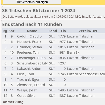
SK Tribschen Blitzturnier 1-2024
Die Seite wurde zuletzt aktualisiert am 01.06.2024 20:14:30, Ersteller/Letzter 
Endstand nach 11 Runden
Rg.
Snr
Name
Land
Elo
Verein/Ort
1
9
Caduff, Claudio
SUI
1779
Luzern Tribschen
2
6
Neubert, Frank
SUI
1977
Luzern Tribschen
3
2
Brunner, Stefan
SUI
1816
Luzern Tribschen
4
10
Riedener, Toni
SUI
1981
Bern Sk
5
7
Ensmenger, Hugo
SUI
1836
Luzern Tribschen
6
3
Schaumberger, Lily
SUI
1207
7
12
Kabashi, Anton
SUI
0
Luzern Tribschen
8
4
Lussi, Toni
SUI
1746
Luzern Schachgesellsch
9
1
Trachsel, Egon
SUI
0
10
5
Ziemssen, Erhard
SUI
0
11
11
Wespi, Josef
SUI
1495
Luzern Tribschen
12
8
Corsi, Silvio
SUI
1387
Luzern Tribschen
Anmerkung: