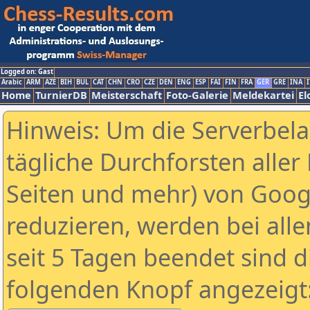
Logged on: Gast
Arabic
ARM
AZE
BIH
BUL
CAT
CHN
CRO
CZE
DEN
ENG
ESP
FAI
FIN
FRA
GER
GRE
INA
I
Home
TurnierDB
Meisterschaft
Foto-Galerie
Meldekartei
El
Hinweis: Um die Serverbel
tägliche Durchforsten aller 
Seiten und mehr) von Goog
reduzieren, werden bei alle
seit 5 Tagen beendet sind d
folgenden Knopf angezeigt