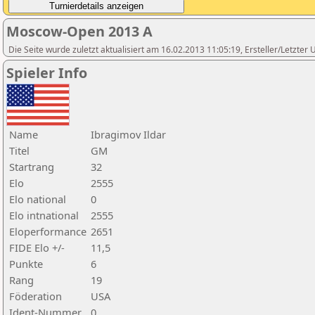
Moscow-Open 2013 A
Die Seite wurde zuletzt aktualisiert am 16.02.2013 11:05:19, Ersteller/Letzte
Spieler Info
Name
Ibragimov Ildar
Titel
GM
Startrang
32
Elo
2555
Elo national
0
Elo intnational
2555
Eloperformance
2651
FIDE Elo +/-
11,5
Punkte
6
Rang
19
Föderation
USA
Ident-Nummer
0