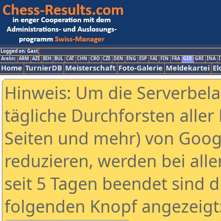
Logged on: Gast
Arabic
ARM
AZE
BIH
BUL
CAT
CHN
CRO
CZE
DEN
ENG
ESP
FAI
FIN
FRA
GER
GRE
INA
I
Home
TurnierDB
Meisterschaft
Foto-Galerie
Meldekartei
El
Hinweis: Um die Serverbel
tägliche Durchforsten aller 
Seiten und mehr) von Goog
reduzieren, werden bei alle
seit 5 Tagen beendet sind d
folgenden Knopf angezeigt