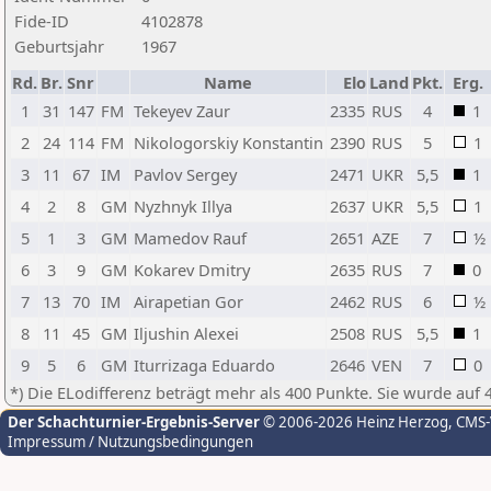
Fide-ID
4102878
Geburtsjahr
1967
Rd.
Br.
Snr
Name
Elo
Land
Pkt.
Erg.
1
31
147
FM
Tekeyev Zaur
2335
RUS
4
1
2
24
114
FM
Nikologorskiy Konstantin
2390
RUS
5
1
3
11
67
IM
Pavlov Sergey
2471
UKR
5,5
1
4
2
8
GM
Nyzhnyk Illya
2637
UKR
5,5
1
5
1
3
GM
Mamedov Rauf
2651
AZE
7
½
6
3
9
GM
Kokarev Dmitry
2635
RUS
7
0
7
13
70
IM
Airapetian Gor
2462
RUS
6
½
8
11
45
GM
Iljushin Alexei
2508
RUS
5,5
1
9
5
6
GM
Iturrizaga Eduardo
2646
VEN
7
0
*) Die ELodifferenz beträgt mehr als 400 Punkte. Sie wurde auf 
Der Schachturnier-Ergebnis-Server
© 2006-2026 Heinz Herzog
, CMS
Impressum / Nutzungsbedingungen