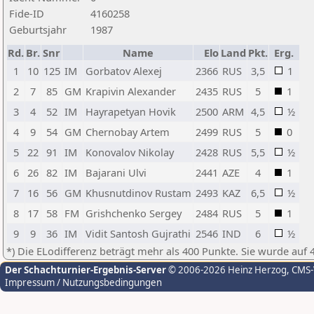
Fide-ID
4160258
Geburtsjahr
1987
Rd.
Br.
Snr
Name
Elo
Land
Pkt.
Erg.
1
10
125
IM
Gorbatov Alexej
2366
RUS
3,5
1
2
7
85
GM
Krapivin Alexander
2435
RUS
5
1
3
4
52
IM
Hayrapetyan Hovik
2500
ARM
4,5
½
4
9
54
GM
Chernobay Artem
2499
RUS
5
0
5
22
91
IM
Konovalov Nikolay
2428
RUS
5,5
½
6
26
82
IM
Bajarani Ulvi
2441
AZE
4
1
7
16
56
GM
Khusnutdinov Rustam
2493
KAZ
6,5
½
8
17
58
FM
Grishchenko Sergey
2484
RUS
5
1
9
9
36
IM
Vidit Santosh Gujrathi
2546
IND
6
½
*) Die ELodifferenz beträgt mehr als 400 Punkte. Sie wurde auf 
Der Schachturnier-Ergebnis-Server
© 2006-2026 Heinz Herzog
, CMS
Impressum / Nutzungsbedingungen