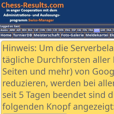
Logged on: Gast
Arabic
ARM
AZE
BIH
BUL
CAT
CHN
CRO
CZE
DEN
ENG
ESP
FAI
FIN
FRA
GER
GRE
INA
I
Home
TurnierDB
Meisterschaft
Foto-Galerie
Meldekartei
El
Hinweis: Um die Serverbel
tägliche Durchforsten aller 
Seiten und mehr) von Goog
reduzieren, werden bei alle
seit 5 Tagen beendet sind d
folgenden Knopf angezeigt