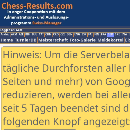
Logged on: Gast
Arabic
ARM
AZE
BIH
BUL
CAT
CHN
CRO
CZE
DEN
ENG
ESP
FAI
FIN
FRA
GER
GRE
INA
I
Home
TurnierDB
Meisterschaft
Foto-Galerie
Meldekartei
El
Hinweis: Um die Serverbel
tägliche Durchforsten aller 
Seiten und mehr) von Goog
reduzieren, werden bei alle
seit 5 Tagen beendet sind d
folgenden Knopf angezeigt