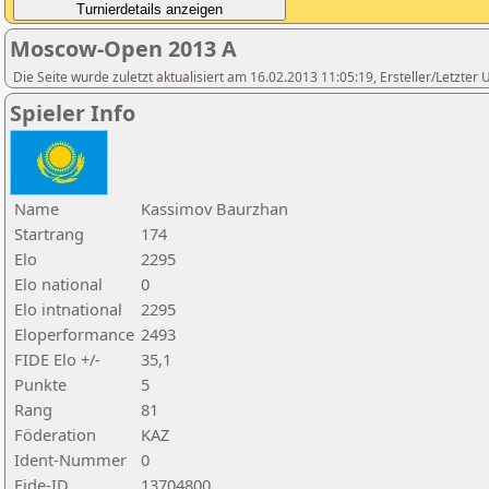
Moscow-Open 2013 A
Die Seite wurde zuletzt aktualisiert am 16.02.2013 11:05:19, Ersteller/Letzte
Spieler Info
Name
Kassimov Baurzhan
Startrang
174
Elo
2295
Elo national
0
Elo intnational
2295
Eloperformance
2493
FIDE Elo +/-
35,1
Punkte
5
Rang
81
Föderation
KAZ
Ident-Nummer
0
Fide-ID
13704800