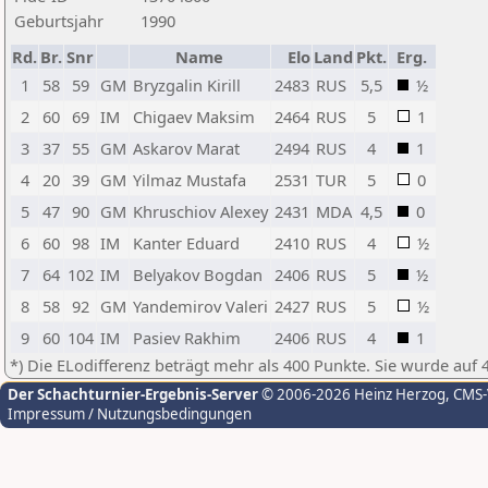
Geburtsjahr
1990
Rd.
Br.
Snr
Name
Elo
Land
Pkt.
Erg.
1
58
59
GM
Bryzgalin Kirill
2483
RUS
5,5
½
2
60
69
IM
Chigaev Maksim
2464
RUS
5
1
3
37
55
GM
Askarov Marat
2494
RUS
4
1
4
20
39
GM
Yilmaz Mustafa
2531
TUR
5
0
5
47
90
GM
Khruschiov Alexey
2431
MDA
4,5
0
6
60
98
IM
Kanter Eduard
2410
RUS
4
½
7
64
102
IM
Belyakov Bogdan
2406
RUS
5
½
8
58
92
GM
Yandemirov Valeri
2427
RUS
5
½
9
60
104
IM
Pasiev Rakhim
2406
RUS
4
1
*) Die ELodifferenz beträgt mehr als 400 Punkte. Sie wurde auf 
Der Schachturnier-Ergebnis-Server
© 2006-2026 Heinz Herzog
, CMS
Impressum / Nutzungsbedingungen