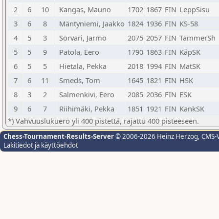
2
6
10
Kangas, Mauno
1702
1867
FIN
LeppSisu
3
6
8
Mäntyniemi, Jaakko
1824
1936
FIN
KS-58
4
5
3
Sorvari, Jarmo
2075
2057
FIN
TammerSh
5
5
9
Patola, Eero
1790
1863
FIN
KäpSK
6
5
5
Hietala, Pekka
2018
1994
FIN
MatSK
7
6
11
Smeds, Tom
1645
1821
FIN
HSK
8
3
2
Salmenkivi, Eero
2085
2036
FIN
ESK
9
6
7
Riihimäki, Pekka
1851
1921
FIN
KankSK
*) Vahvuuslukuero yli 400 pistettä, rajattu 400 pisteeseen.
Chess-Tournament-Results-Server
© 2006-2026 Heinz Herzog
, CMS-
Lakitiedot ja käyttöehdot