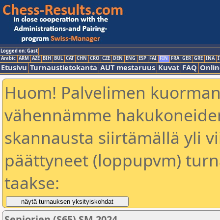
Logged on: Gast
Arabic
ARM
AZE
BIH
BUL
CAT
CHN
CRO
CZE
DEN
ENG
ESP
FAI
FIN
FRA
GER
GRE
INA
I
Etusivu
Turnaustietokanta
AUT mestaruus
Kuvat
FAQ
Onlin
Huom! Palvelimen kuorman
vähennämme hakukoneiden 
skannausta siirtämällä yli vi
päättyneet (loppupvm) turn
taakse:
Seniorien (S65) SM 2024