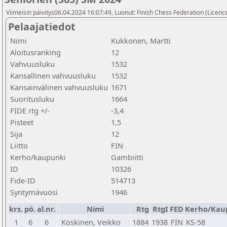
Viimeisin päivitys06.04.2024 16:07:49, Luonut: Finish Chess Federation (Licence
Pelaajatiedot
Nimi
Kukkonen, Martti
Aloitusranking
12
Vahvuusluku
1532
Kansallinen vahvuusluku
1532
Kansainvälinen vahvuusluku
1671
Suoritusluku
1664
FIDE rtg +/-
-3,4
Pisteet
1,5
Sija
12
Liitto
FIN
Kerho/kaupunki
Gambiitti
ID
10326
Fide-ID
514713
Syntymävuosi
1946
krs.
pö.
al.nr.
Nimi
Rtg
RtgI
FED
Kerho/Kau
1
6
6
Koskinen, Veikko
1884
1938
FIN
KS-58