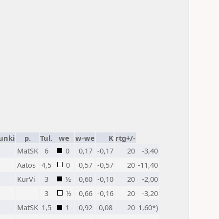
unki
p.
Tul.
we
w-we
K
rtg+/-
MatSK
6
0
0,17
-0,17
20
-3,40
Aatos
4,5
0
0,57
-0,57
20
-11,40
KurVi
3
½
0,60
-0,10
20
-2,00
3
½
0,66
-0,16
20
-3,20
MatSK
1,5
1
0,92
0,08
20
1,60*)