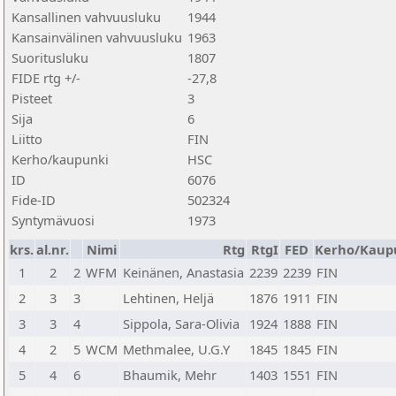
Kansallinen vahvuusluku
1944
Kansainvälinen vahvuusluku
1963
Suoritusluku
1807
FIDE rtg +/-
-27,8
Pisteet
3
Sija
6
Liitto
FIN
Kerho/kaupunki
HSC
ID
6076
Fide-ID
502324
Syntymävuosi
1973
krs.
al.nr.
Nimi
Rtg
RtgI
FED
Kerho/Kaup
1
2
2
WFM
Keinänen, Anastasia
2239
2239
FIN
2
3
3
Lehtinen, Heljä
1876
1911
FIN
3
3
4
Sippola, Sara-Olivia
1924
1888
FIN
4
2
5
WCM
Methmalee, U.G.Y
1845
1845
FIN
5
4
6
Bhaumik, Mehr
1403
1551
FIN