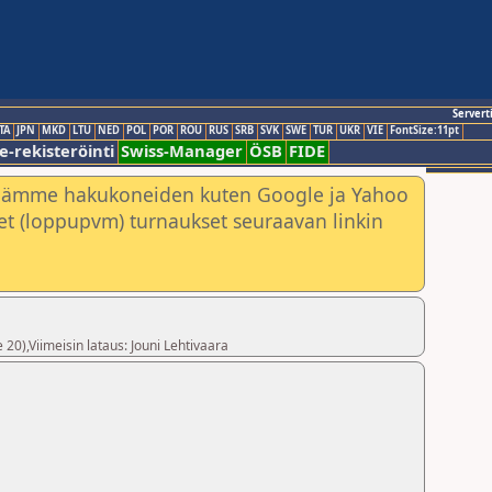
Servert
TA
JPN
MKD
LTU
NED
POL
POR
ROU
RUS
SRB
SVK
SWE
TUR
UKR
VIE
FontSize:11pt
e-rekisteröinti
Swiss-Manager
ÖSB
FIDE
nämme hakukoneiden kuten Google ja Yahoo
neet (loppupvm) turnaukset seuraavan linkin
 20),Viimeisin lataus: Jouni Lehtivaara