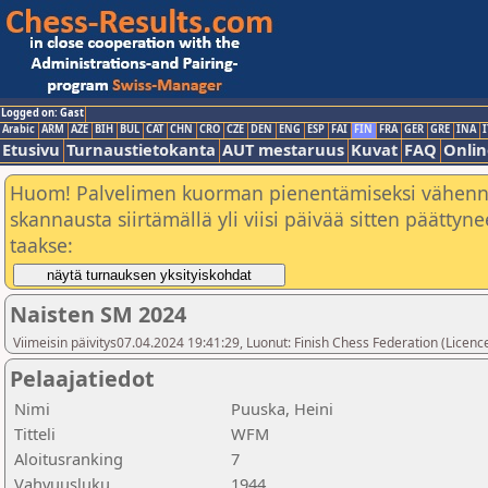
Logged on: Gast
Arabic
ARM
AZE
BIH
BUL
CAT
CHN
CRO
CZE
DEN
ENG
ESP
FAI
FIN
FRA
GER
GRE
INA
I
Etusivu
Turnaustietokanta
AUT mestaruus
Kuvat
FAQ
Onlin
Huom! Palvelimen kuorman pienentämiseksi vähen
skannausta siirtämällä yli viisi päivää sitten päätty
taakse:
Naisten SM 2024
Viimeisin päivitys07.04.2024 19:41:29, Luonut: Finish Chess Federation (Licence
Pelaajatiedot
Nimi
Puuska, Heini
Titteli
WFM
Aloitusranking
7
Vahvuusluku
1944