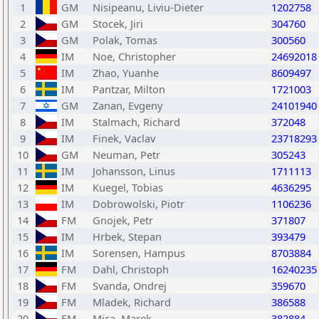
1
GM
Nisipeanu, Liviu-Dieter
1202758
2
GM
Stocek, Jiri
304760
3
GM
Polak, Tomas
300560
4
IM
Noe, Christopher
24692018
5
IM
Zhao, Yuanhe
8609497
6
IM
Pantzar, Milton
1721003
7
GM
Zanan, Evgeny
24101940
8
IM
Stalmach, Richard
372048
9
IM
Finek, Vaclav
23718293
10
GM
Neuman, Petr
305243
11
IM
Johansson, Linus
1711113
12
IM
Kuegel, Tobias
4636295
13
IM
Dobrowolski, Piotr
1106236
14
FM
Gnojek, Petr
371807
15
IM
Hrbek, Stepan
393479
16
IM
Sorensen, Hampus
8703884
17
FM
Dahl, Christoph
16240235
18
FM
Svanda, Ondrej
359670
19
FM
Mladek, Richard
386588
20
FM
Mica, Marek
382884