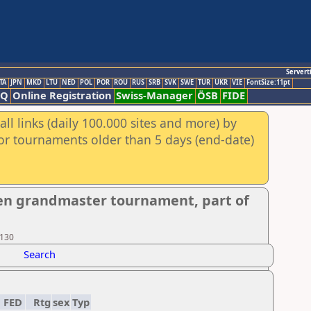
Servert
TA
JPN
MKD
LTU
NED
POL
POR
ROU
RUS
SRB
SVK
SWE
TUR
UKR
VIE
FontSize:11pt
AQ
Online Registration
Swiss-Manager
ÖSB
FIDE
ll links (daily 100.000 sites and more) by
for tournaments older than 5 days (end-date)
en grandmaster tournament, part of
 130
Search
FED
Rtg
sex
Typ