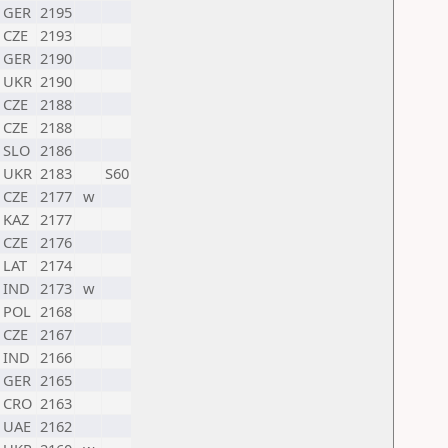
GER
2195
CZE
2193
GER
2190
UKR
2190
CZE
2188
CZE
2188
SLO
2186
UKR
2183
S60
CZE
2177
w
KAZ
2177
CZE
2176
LAT
2174
IND
2173
w
POL
2168
CZE
2167
IND
2166
GER
2165
CRO
2163
UAE
2162