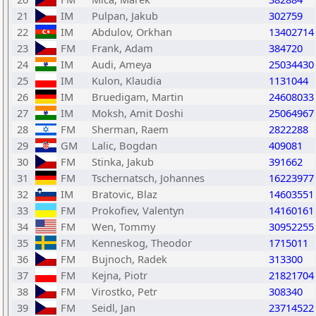
21
IM
Pulpan, Jakub
302759
22
IM
Abdulov, Orkhan
13402714
23
FM
Frank, Adam
384720
24
IM
Audi, Ameya
25034430
25
IM
Kulon, Klaudia
1131044
26
IM
Bruedigam, Martin
24608033
27
IM
Moksh, Amit Doshi
25064967
28
FM
Sherman, Raem
2822288
29
GM
Lalic, Bogdan
409081
30
FM
Stinka, Jakub
391662
31
FM
Tschernatsch, Johannes
16223977
32
IM
Bratovic, Blaz
14603551
33
FM
Prokofiev, Valentyn
14160161
34
FM
Wen, Tommy
30952255
35
FM
Kenneskog, Theodor
1715011
36
FM
Bujnoch, Radek
313300
37
FM
Kejna, Piotr
21821704
38
FM
Virostko, Petr
308340
39
FM
Seidl, Jan
23714522