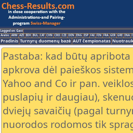
Logged on: Gast
Arabic
ARM
AZE
BIH
BUL
CAT
CHN
CRO
CZE
DEN
ENG
ESP
FAI
FIN
FRA
GER
GRE
INA
I
Pradinis
Turnyrų duomenų bazė
AUT čempionatas
Nuotrau
Pastaba: kad būtų apribota
apkrova dėl paieškos sistem
Yahoo and Co ir pan. veiklo
puslapių ir daugiau), skenu
dviejų savaičių (pagal turn
nuorodos rodomos tik spragt