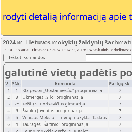
rodyti detalią informaciją apie 
2024 m. Lietuvos mokyklų žaidynių šachmat
Paskutinis atnaujinimas22.03.2024 13:14:23, Autorius/Paskutinis perkėlimas: 
Ieškoti komandos
galutinė vietų padėtis po
Vt.
SNr.
Komanda
Partijų sk.
1
1
Klaipėdos „Uostamiesčio“ progimnazija
7
2
3
Ukmergės „Šilo“ progimnazija
7
3
25
Telšių V. Borisevičius gimnazija
7
4
6
Šiaulių Juventos progimnazija
7
5
5
Vilniaus Mokslo ir menų mokykla „Taškius
7
6
4
Tauragės „Šaltinio“ progimnazija
7
7
2
Kauno mokykla-darželis „Rūtelė“
7