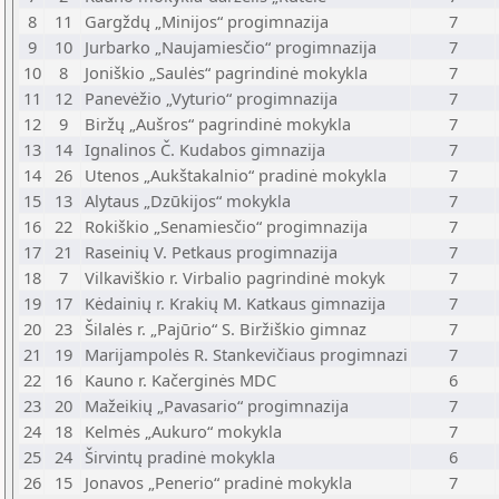
8
11
Gargždų „Minijos“ progimnazija
7
9
10
Jurbarko „Naujamiesčio“ progimnazija
7
10
8
Joniškio „Saulės“ pagrindinė mokykla
7
11
12
Panevėžio „Vyturio“ progimnazija
7
12
9
Biržų „Aušros“ pagrindinė mokykla
7
13
14
Ignalinos Č. Kudabos gimnazija
7
14
26
Utenos „Aukštakalnio“ pradinė mokykla
7
15
13
Alytaus „Dzūkijos“ mokykla
7
16
22
Rokiškio „Senamiesčio“ progimnazija
7
17
21
Raseinių V. Petkaus progimnazija
7
18
7
Vilkaviškio r. Virbalio pagrindinė mokyk
7
19
17
Kėdainių r. Krakių M. Katkaus gimnazija
7
20
23
Šilalės r. „Pajūrio“ S. Biržiškio gimnaz
7
21
19
Marijampolės R. Stankevičiaus progimnazi
7
22
16
Kauno r. Kačerginės MDC
6
23
20
Mažeikių „Pavasario“ progimnazija
7
24
18
Kelmės „Aukuro“ mokykla
7
25
24
Širvintų pradinė mokykla
6
26
15
Jonavos „Penerio“ pradinė mokykla
7