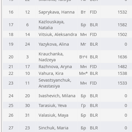
16
12
Saprykava, Hanna
Вт
FID
1532
Kazlouskaya,
17
6
Бр
BLR
1582
Natalia
18
14
Vitsiuk, Aleksandra
Мн
FID
1502
19
24
Yazykova, Alina
Мг
BLR
0
Krauchanka,
20
3
ВтЧ
BLR
1636
Nadzeya
21
17
Razhnova, Aryna
Мн
FID
1482
22
10
Vahura, Kira
Мн*
BLR
1538
Sevastsyanchuk,
23
11
Мн
FID
1533
Anastasiya
24
20
Ivashevich, Milana
Бр
BLR
0
25
30
Tarasiuk, Yeva
Гр
BLR
0
26
31
Valasiuk, Maya
Бр
BLR
0
27
23
Sinchuk, Maria
Бр
BLR
0