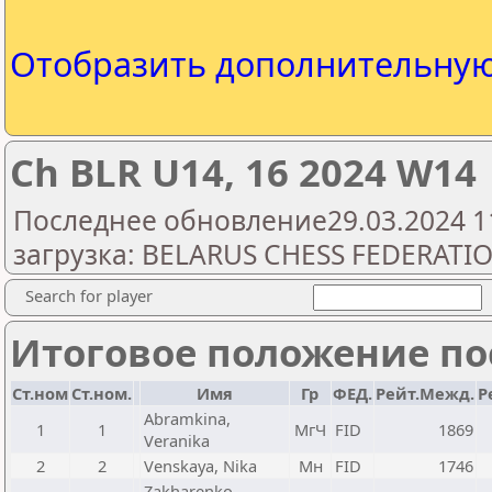
Отобразить дополнительну
Ch BLR U14, 16 2024 W14
Последнее обновление29.03.2024 1
загрузка: BELARUS CHESS FEDERATI
Search for player
Итоговое положение пос
Ст.ном
Ст.ном.
Имя
Гр
ФЕД.
Рейт.Межд.
Р
Abramkina,
1
1
МгЧ
FID
1869
Veranika
2
2
Venskaya, Nika
Мн
FID
1746
Zakharenko,