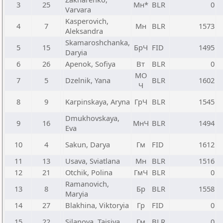
3
25
Мн*
BLR
0
Varvara
Kasperovich,
4
7
Мн
BLR
1573
Aleksandra
Skamaroshchanka,
5
15
БрЧ
FID
1495
Daryia
6
26
Apenok, Sofiya
Вт
BLR
0
МО
7
5
Dzelnik, Yana
BLR
1602
Ч
8
9
Karpinskaya, Aryna
ГрЧ
BLR
1545
Dmukhovskaya,
9
16
МнЧ
BLR
1494
Eva
10
4
Sakun, Darya
Гм
FID
1612
11
13
Usava, Sviatlana
Мн
BLR
1516
12
21
Otchik, Polina
ГмЧ
BLR
0
Ramanovich,
13
8
Бр
BLR
1558
Maryia
14
27
Blakhina, Viktoryia
Гр
FID
0
15
22
Silanova, Taisiya
Гм
BLR
0