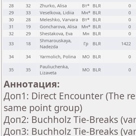
28
32
Zhurko, Alisa
Вт*
BLR
0
29
33
Veselkova, Lidiia
Мн*
BLR
0
30
28
Meleshko, Varvara
Вт*
BLR
0
31
19
Goncharova, Alisa
Мн*
BLR
0
32
29
Shestakova, Eva
Мн
BLR
0
Shmarouskaya,
33
18
Гр
BLR
1422
Nadezda
34
34
Yarmolich, Polina
МО
BLR
0
Pauliuchenka,
35
35
МО
BLR
0
Lizaveta
Аннотация:
Доп1: Direct Encounter (The res
same point group)
Доп2: Buchholz Tie-Breaks (var
Доп3: Buchholz Tie-Breaks (var