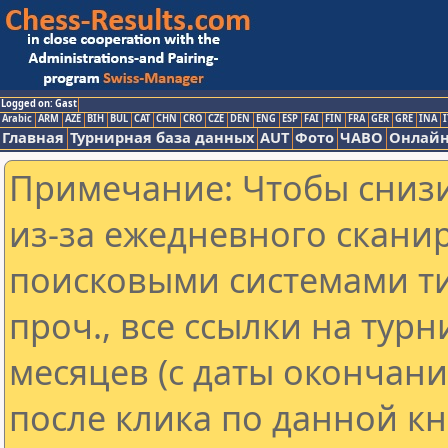
Logged on: Gast
Arabic
ARM
AZE
BIH
BUL
CAT
CHN
CRO
CZE
DEN
ENG
ESP
FAI
FIN
FRA
GER
GRE
INA
I
Главная
Турнирная база данных
AUT
Фото
ЧАВО
Онлайн
Примечание: Чтобы снизи
из-за ежедневного скани
поисковыми системами ти
проч., все ссылки на тур
месяцев (с даты окончан
после клика по данной кн