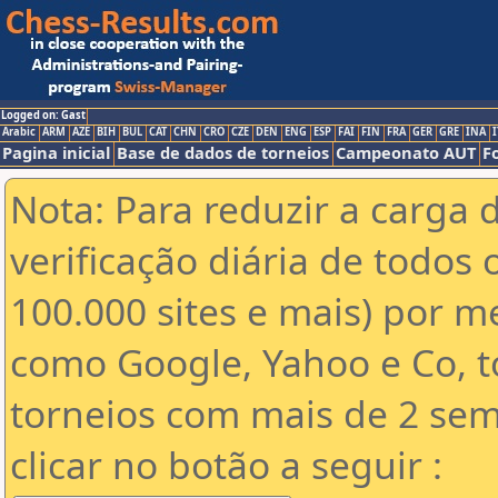
Logged on: Gast
Arabic
ARM
AZE
BIH
BUL
CAT
CHN
CRO
CZE
DEN
ENG
ESP
FAI
FIN
FRA
GER
GRE
INA
I
Pagina inicial
Base de dados de torneios
Campeonato AUT
F
Nota: Para reduzir a carga 
verificação diária de todos 
100.000 sites e mais) por 
como Google, Yahoo e Co, t
torneios com mais de 2 sem
clicar no botão a seguir :