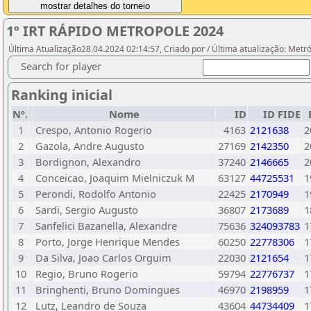
1º IRT RÁPIDO METROPOLE 2024
Última Atualização28.04.2024 02:14:57, Criado por / Última atualização: Metr
Search for player
Ranking inicial
Nº.
Nome
ID
ID FIDE
1
Crespo, Antonio Rogerio
4163
2121638
2
2
Gazola, Andre Augusto
27169
2142350
2
3
Bordignon, Alexandro
37240
2146665
2
4
Conceicao, Joaquim Mielniczuk M
63127
44725531
1
5
Perondi, Rodolfo Antonio
22425
2170949
1
6
Sardi, Sergio Augusto
36807
2173689
1
7
Sanfelici Bazanella, Alexandre
75636
324093783
1
8
Porto, Jorge Henrique Mendes
60250
22778306
1
9
Da Silva, Joao Carlos Orguim
22030
2121654
1
10
Regio, Bruno Rogerio
59794
22776737
1
11
Bringhenti, Bruno Domingues
46970
2198959
1
12
Lutz, Leandro de Souza
43604
44734409
1