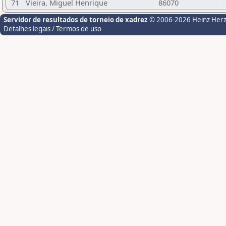
71
Vieira, Miguel Henrique
86070
Servidor de resultados de torneio de xadrez
© 2006-2026 Heinz Her
Detalhes legais / Termos de uso