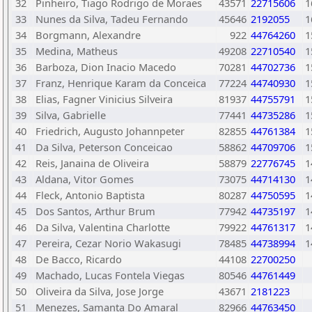
32
Pinheiro, Tiago Rodrigo de Moraes
43571
22715606
1
33
Nunes da Silva, Tadeu Fernando
45646
2192055
1
34
Borgmann, Alexandre
922
44764260
1
35
Medina, Matheus
49208
22710540
1
36
Barboza, Dion Inacio Macedo
70281
44702736
1
37
Franz, Henrique Karam da Conceica
77224
44740930
1
38
Elias, Fagner Vinicius Silveira
81937
44755791
1
39
Silva, Gabrielle
77441
44735286
1
40
Friedrich, Augusto Johannpeter
82855
44761384
1
41
Da Silva, Peterson Conceicao
58862
44709706
1
42
Reis, Janaina de Oliveira
58879
22776745
1
43
Aldana, Vitor Gomes
73075
44714130
1
44
Fleck, Antonio Baptista
80287
44750595
1
45
Dos Santos, Arthur Brum
77942
44735197
1
46
Da Silva, Valentina Charlotte
79922
44761317
1
47
Pereira, Cezar Norio Wakasugi
78485
44738994
1
48
De Bacco, Ricardo
44108
22700250
49
Machado, Lucas Fontela Viegas
80546
44761449
50
Oliveira da Silva, Jose Jorge
43671
2181223
51
Menezes, Samanta Do Amaral
82966
44763450