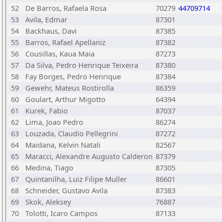
52
De Barros, Rafaela Rosa
70279
44709714
53
Avila, Edmar
87301
54
Backhaus, Davi
87385
55
Barros, Rafael Apellaniz
87382
56
Cousillas, Kaua Maia
87273
57
Da Silva, Pedro Henrique Teixeira
87380
58
Fay Borges, Pedro Henrique
87384
59
Gewehr, Mateus Rostirolla
86359
60
Goulart, Arthur Migotto
64394
61
Kurek, Fabio
87037
62
Lima, Joao Pedro
86274
63
Louzada, Claudio Pellegrini
87272
64
Maidana, Kelvin Natali
82567
65
Maracci, Alexandre Augusto Calderon
87379
66
Medina, Tiago
87305
67
Quintanilha, Luiz Filipe Muller
86601
68
Schneider, Gustavo Avila
87383
69
Skok, Aleksey
76887
70
Tolotti, Icaro Campos
87133