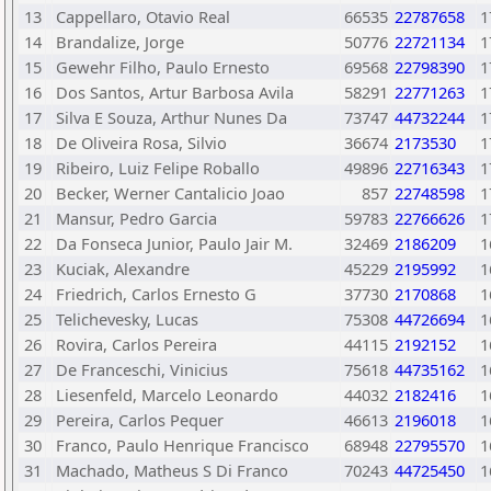
13
Cappellaro, Otavio Real
66535
22787658
1
14
Brandalize, Jorge
50776
22721134
1
15
Gewehr Filho, Paulo Ernesto
69568
22798390
1
16
Dos Santos, Artur Barbosa Avila
58291
22771263
1
17
Silva E Souza, Arthur Nunes Da
73747
44732244
1
18
De Oliveira Rosa, Silvio
36674
2173530
1
19
Ribeiro, Luiz Felipe Roballo
49896
22716343
1
20
Becker, Werner Cantalicio Joao
857
22748598
1
21
Mansur, Pedro Garcia
59783
22766626
1
22
Da Fonseca Junior, Paulo Jair M.
32469
2186209
1
23
Kuciak, Alexandre
45229
2195992
1
24
Friedrich, Carlos Ernesto G
37730
2170868
1
25
Telichevesky, Lucas
75308
44726694
1
26
Rovira, Carlos Pereira
44115
2192152
1
27
De Franceschi, Vinicius
75618
44735162
1
28
Liesenfeld, Marcelo Leonardo
44032
2182416
1
29
Pereira, Carlos Pequer
46613
2196018
1
30
Franco, Paulo Henrique Francisco
68948
22795570
1
31
Machado, Matheus S Di Franco
70243
44725450
1