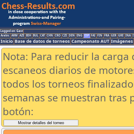
Logged on: Gast
Arabic
ARM
AZE
BIH
BUL
CAT
CHN
CRO
CZE
DEN
ENG
ESP
FAI
FIN
FRA
GER
GRE
INA
I
Inicio
Base de datos de torneos
Campeonato AUT
Imágenes
Nota: Para reducir la carga 
escaneos diarios de motor
todos los torneos finalizad
semanas se muestran tras p
botón: