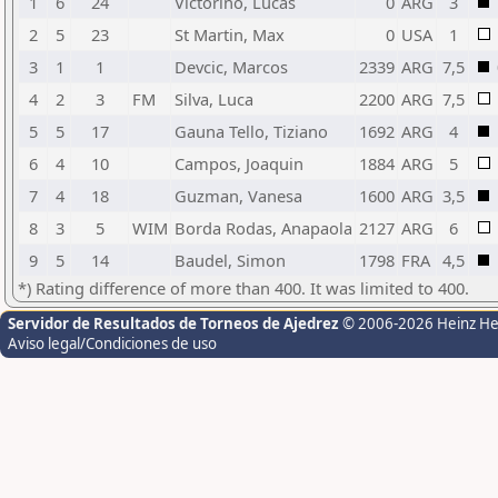
1
6
24
Victorino, Lucas
0
ARG
3
2
5
23
St Martin, Max
0
USA
1
3
1
1
Devcic, Marcos
2339
ARG
7,5
4
2
3
FM
Silva, Luca
2200
ARG
7,5
5
5
17
Gauna Tello, Tiziano
1692
ARG
4
6
4
10
Campos, Joaquin
1884
ARG
5
7
4
18
Guzman, Vanesa
1600
ARG
3,5
8
3
5
WIM
Borda Rodas, Anapaola
2127
ARG
6
9
5
14
Baudel, Simon
1798
FRA
4,5
*) Rating difference of more than 400. It was limited to 400.
Servidor de Resultados de Torneos de Ajedrez
© 2006-2026 Heinz H
Aviso legal/Condiciones de uso