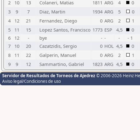
2
10
13
Colaneri, Matias
1811
ARG
4
0
3
9
7
Diaz, Martin
1934
ARG
5
0
4
12
21
Fernandez, Diego
0
ARG
2
1
5
11
15
Lopez Santos, Francisco
1773
ESP
4,5
0
6
12
-
bye
-
-
-
- 1
7
10
20
Cazatzidis, Sergio
0
HOL
4,5
0
8
11
22
Galperin, Manuel
0
ARG
2
1
9
9
12
Sammartino, Gabriel
1823
ARG
4,5
0
Servidor de Resultados de Torneos de Ajedrez
© 2006-2026 Heinz H
Aviso legal/Condiciones de uso