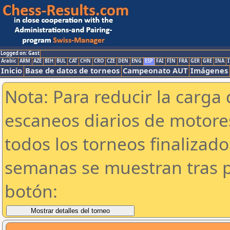
Logged on: Gast
Arabic
ARM
AZE
BIH
BUL
CAT
CHN
CRO
CZE
DEN
ENG
ESP
FAI
FIN
FRA
GER
GRE
INA
I
Inicio
Base de datos de torneos
Campeonato AUT
Imágenes
Nota: Para reducir la carga 
escaneos diarios de motor
todos los torneos finalizad
semanas se muestran tras p
botón: