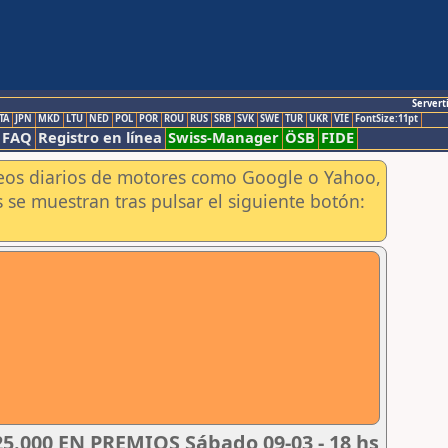
Servert
TA
JPN
MKD
LTU
NED
POL
POR
ROU
RUS
SRB
SVK
SWE
TUR
UKR
VIE
FontSize:11pt
FAQ
Registro en línea
Swiss-Manager
ÖSB
FIDE
aneos diarios de motores como Google o Yahoo,
 se muestran tras pulsar el siguiente botón:
.000 EN PREMIOS Sábado 09-03 - 18 hs