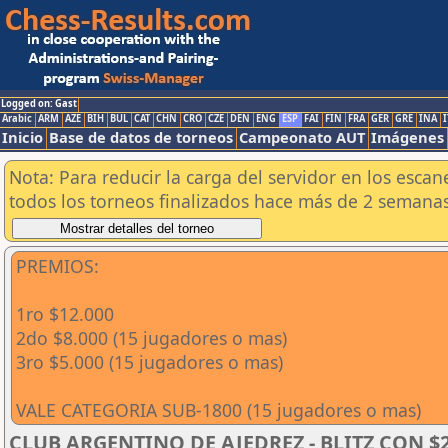
Logged on: Gast
Arabic
ARM
AZE
BIH
BUL
CAT
CHN
CRO
CZE
DEN
ENG
ESP
FAI
FIN
FRA
GER
GRE
INA
I
Inicio
Base de datos de torneos
Campeonato AUT
Imágenes
Nota: Para reducir la carga del servidor en los esc
todos los torneos finalizados hace más de 2 semanas
PREMIOS:
1ro $12.000
2do $8.000 (15 jugadores o mas)
3ro $5.000 (15 jugadores o mas)
VALE CATEGORIA SUB-1800 (15 jugadores o mas)
CLUB ARGENTINO DE AJEDREZ - BLITZ CON $25