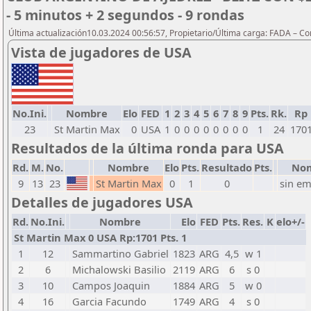
- 5 minutos + 2 segundos - 9 rondas
Última actualización10.03.2024 00:56:57, Propietario/Última carga: FADA – C
Vista de jugadores de USA
No.Ini.
Nombre
Elo
FED
1
2
3
4
5
6
7
8
9
Pts.
Rk.
Rp
23
St Martin Max
0
USA
1
0
0
0
0
0
0
0
0
1
24
170
Resultados de la última ronda para USA
Rd.
M.
No.
Nombre
Elo
Pts.
Resultado
Pts.
No
9
13
23
St Martin Max
0
1
0
sin em
Detalles de jugadores USA
Rd.
No.Ini.
Nombre
Elo
FED
Pts.
Res.
K
elo+/-
St Martin Max 0 USA Rp:1701 Pts. 1
1
12
Sammartino Gabriel
1823
ARG
4,5
w 1
2
6
Michalowski Basilio
2119
ARG
6
s 0
3
10
Campos Joaquin
1884
ARG
5
w 0
4
16
Garcia Facundo
1749
ARG
4
s 0