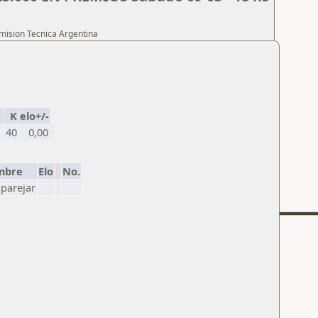
omision Tecnica Argentina
K
elo+/-
1
40
0,00
mbre
Elo
No.
parejar