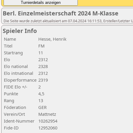
Berl. Einzelmeisterschaft 2024 M-Klasse
Die Seite wurde zuletzt aktualisiert am 07.04.2024 16:11:53, Ersteller/Letzte
Spieler Info
Name
Hesse, Henrik
Titel
FM
Startrang
11
Elo
2312
Elo national
2328
Elo intnational
2312
Eloperformance
2319
FIDE Elo +/-
2
Punkte
4,5
Rang
13
Föderation
GER
Verein/Ort
Mattnetz
Ident-Nummer
10262954
Fide-ID
12952060