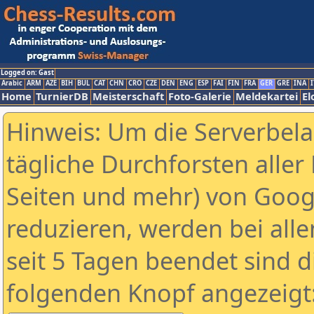
Logged on: Gast
Arabic
ARM
AZE
BIH
BUL
CAT
CHN
CRO
CZE
DEN
ENG
ESP
FAI
FIN
FRA
GER
GRE
INA
I
Home
TurnierDB
Meisterschaft
Foto-Galerie
Meldekartei
El
Hinweis: Um die Serverbel
tägliche Durchforsten aller 
Seiten und mehr) von Goog
reduzieren, werden bei alle
seit 5 Tagen beendet sind d
folgenden Knopf angezeigt