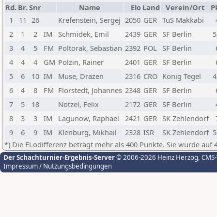
Rd.
Br.
Snr
Name
Elo
Land
Verein/Ort
P
1
11
26
Krefenstein, Sergej
2050
GER
TuS Makkabi
2
1
2
IM
Schmidek, Emil
2439
GER
SF Berlin
5
3
4
5
FM
Poltorak, Sebastian
2392
POL
SF Berlin
4
4
4
GM
Polzin, Rainer
2401
GER
SF Berlin
5
6
10
IM
Muse, Drazen
2316
CRO
König Tegel
4
6
4
8
FM
Florstedt, Johannes
2348
GER
SF Berlin
7
5
18
Nötzel, Felix
2172
GER
SF Berlin
8
3
3
IM
Lagunow, Raphael
2421
GER
SK Zehlendorf
9
6
9
IM
Klenburg, Mikhail
2328
ISR
SK Zehlendorf
5
*) Die ELodifferenz beträgt mehr als 400 Punkte. Sie wurde auf 
Der Schachturnier-Ergebnis-Server
© 2006-2026 Heinz Herzog
, CMS
Impressum / Nutzungsbedingungen