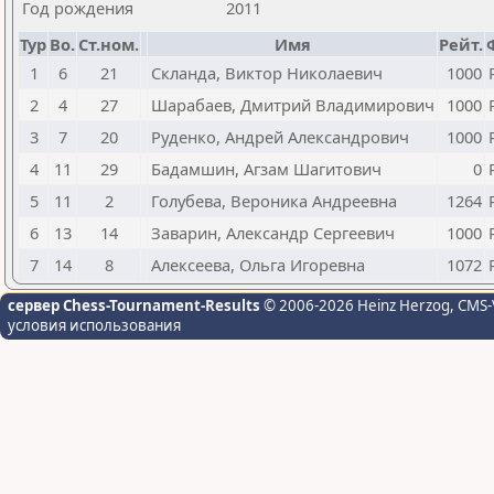
Год рождения
2011
Тур
Bo.
Ст.ном.
Имя
Рейт.
1
6
21
Скланда, Виктор Николаевич
1000
2
4
27
Шарабаев, Дмитрий Владимирович
1000
3
7
20
Руденко, Андрей Александрович
1000
4
11
29
Бадамшин, Агзам Шагитович
0
5
11
2
Голубева, Вероника Андреевна
1264
6
13
14
Заварин, Александр Сергеевич
1000
7
14
8
Алексеева, Ольга Игоревна
1072
сервер Chess-Tournament-Results
© 2006-2026 Heinz Herzog
, CMS-
условия использования