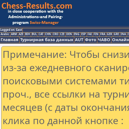
Logged on: Gast
Arabic
ARM
AZE
BIH
BUL
CAT
CHN
CRO
CZE
DEN
ENG
ESP
FAI
FIN
FRA
GER
GRE
INA
I
Главная
Турнирная база данных
AUT
Фото
ЧАВО
Онлайн
Примечание: Чтобы снизит
из-за ежедневного сканир
поисковыми системами ти
проч., все ссылки на тур
месяцев (с даты окончани
клика по данной кнопке :