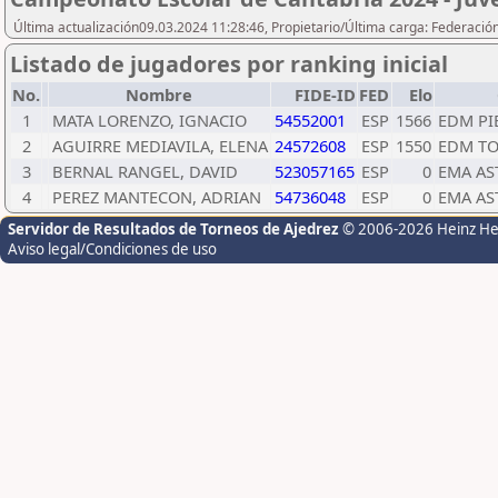
Última actualización09.03.2024 11:28:46, Propietario/Última carga: Federació
Listado de jugadores por ranking inicial
No.
Nombre
FIDE-ID
FED
Elo
1
MATA LORENZO, IGNACIO
54552001
ESP
1566
EDM PI
2
AGUIRRE MEDIAVILA, ELENA
24572608
ESP
1550
EDM TO
3
BERNAL RANGEL, DAVID
523057165
ESP
0
EMA AS
4
PEREZ MANTECON, ADRIAN
54736048
ESP
0
EMA AS
Servidor de Resultados de Torneos de Ajedrez
© 2006-2026 Heinz H
Aviso legal/Condiciones de uso