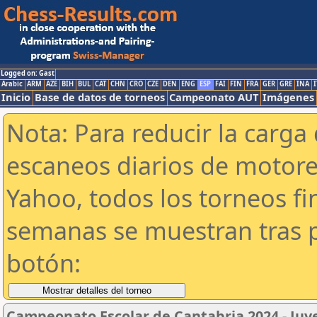
Logged on: Gast
Arabic
ARM
AZE
BIH
BUL
CAT
CHN
CRO
CZE
DEN
ENG
ESP
FAI
FIN
FRA
GER
GRE
INA
I
Inicio
Base de datos de torneos
Campeonato AUT
Imágenes
Nota: Para reducir la carga 
escaneos diarios de motor
Yahoo, todos los torneos f
semanas se muestran tras p
botón:
Campeonato Escolar de Cantabria 2024 - Juve