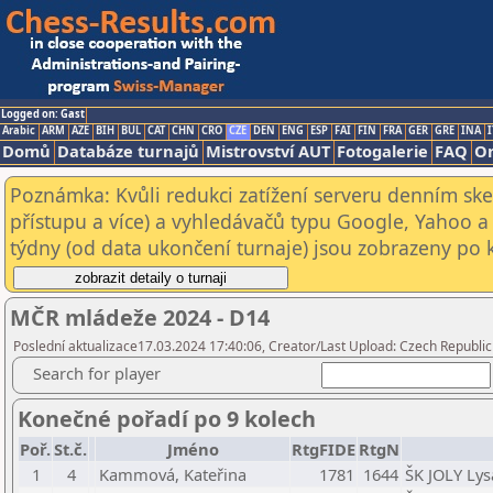
Logged on: Gast
Arabic
ARM
AZE
BIH
BUL
CAT
CHN
CRO
CZE
DEN
ENG
ESP
FAI
FIN
FRA
GER
GRE
INA
I
Domů
Databáze turnajů
Mistrovství AUT
Fotogalerie
FAQ
On
Poznámka: Kvůli redukci zatížení serveru denním s
přístupu a více) a vyhledávačů typu Google, Yahoo a 
týdny (od data ukončení turnaje) jsou zobrazeny po kl
MČR mládeže 2024 - D14
Poslední aktualizace17.03.2024 17:40:06, Creator/Last Upload: Czech Republic
Search for player
Konečné pořadí po 9 kolech
Poř.
St.č.
Jméno
RtgFIDE
RtgN
1
4
Kammová, Kateřina
1781
1644
ŠK JOLY Lys