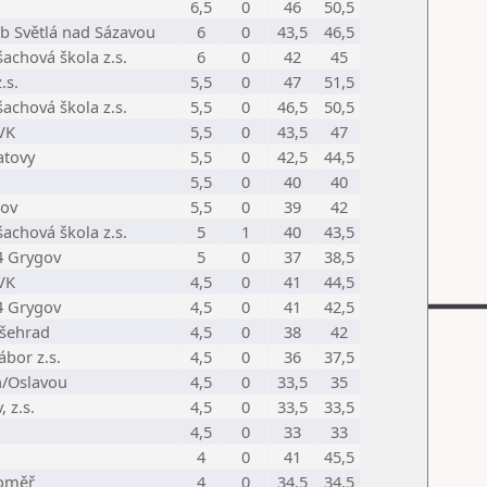
6,5
0
46
50,5
b Světlá nad Sázavou
6
0
43,5
46,5
achová škola z.s.
6
0
42
45
.s.
5,5
0
47
51,5
achová škola z.s.
5,5
0
46,5
50,5
VK
5,5
0
43,5
47
atovy
5,5
0
42,5
44,5
5,5
0
40
40
rov
5,5
0
39
42
achová škola z.s.
5
1
40
43,5
4 Grygov
5
0
37
38,5
VK
4,5
0
41
44,5
4 Grygov
4,5
0
41
42,5
yšehrad
4,5
0
38
42
bor z.s.
4,5
0
36
37,5
n/Oslavou
4,5
0
33,5
35
 z.s.
4,5
0
33,5
33,5
4,5
0
33
33
4
0
41
45,5
roměř
4
0
34,5
34,5