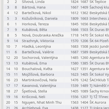
2
2
Slívová, Linda
1824
1687
ŠK Teplice
3
8
Bártová, Hana
1667
1409
Šachový klu
4
12
Bartečková, Nikol
1612
1362
Beskydská š
5
3
Kožušníková, Daniela
1809
1663
Interchess z
6
1
Horková, Tereza
1845
1656
Beskydská š
7
9
Kubátová, Běta
1666
1503
ŠK Duras B
8
5
Nová, Doubravka Anežka
1718
1470
ŠK Sokol Kl
9
14
Strazhnyk, Viktoriia
1570
1206
ŠK 64 Plzeň
10
7
Hladká, Leontýna
1683
1508
Jezdci Jund
11
6
Bartečková, Valérie
1687
1589
Beskydská š
12
20
Sochorová, Valentýna
1485
1260
Agentura 6
13
13
Kubátová, Ema
1580
1385
ŠK Duras B
14
10
Bouchalová, Květa
1627
1351
Agentura 6
15
11
Mojžíšová, Barbora
1623
1405
ŠK Sokol V
16
23
Martinkovičová, Nela
1476
1242
ŠACHklub Tá
17
17
Kavanová, Valentýna
1539
1489
TJ Náměšť 
18
27
Špetlová, Stella
1405
1089
Šachy Krnov,
19
16
Krišicová, Neli
1556
1207
TJ TŽ Třinec
20
15
Nguyen, Nhat Minh Thu
1563
1404
ŠK Aurora
21
26
Archlebová, Eva
1438
1127
TJ Jiskra Ja