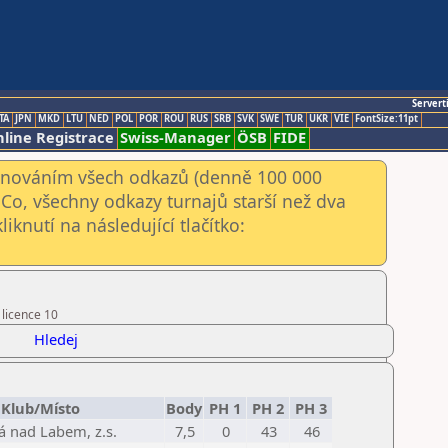
Servert
TA
JPN
MKD
LTU
NED
POL
POR
ROU
RUS
SRB
SVK
SWE
TUR
UKR
VIE
FontSize:11pt
line Registrace
Swiss-Manager
ÖSB
FIDE
kenováním všech odkazů (denně 100 000
Co, všechny odkazy turnajů starší než dva
iknutí na následující tlačítko:
 licence 10
Hledej
Klub/Místo
Body
PH 1
PH 2
PH 3
á nad Labem, z.s.
7,5
0
43
46