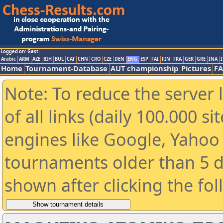
Logged on: Gast
Arabic
ARM
AZE
BIH
BUL
CAT
CHN
CRO
CZE
DEN
ENG
ESP
FAI
FIN
FRA
GER
GRE
INA
I
Home
Tournament-Database
AUT championship
Pictures
F
Note: To reduce the server 
of all links (daily 100.000 s
engines like Google, Yahoo a
tournaments older than 5 d
shown after clicking the fo