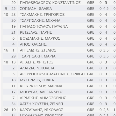
20
ΠΑΠΑΘΕΟΔΩΡΟΥ, ΚΩΝΣΤΑΝΤΙΝΟΣ
GRE
0
5
0
9
25
ΣΩΠΙΑΔΗ, ΘΑΛΕΙΑ
GRE
0
4,5
0
10
28
ΤΣΑΚΜΑΚΗΣ, ΓΡΗΓΟΡΙΟΣ
GRE
0
4
0
30
ΤΣΑΡΙΤΣΑΚΗΣ, ΜΙΧΑΗΛ
GRE
0
4
0
19
ΠΑΠΑΔΟΠΟΥΛΟΥ, ΠΑΥΛΙΝΑ
GRE
0
4
0
21
ΡΕΤΣΕΛΑΣ, ΠΑΡΗΣ
GRE
0
4
0
6
ΒΟΥΔΛΙΑΚΗΣ, ΜΑΡΚΟΣ
GRE
0
4
0
4
ΑΠΟΣΤΟΛΙΔΗΣ,
GRE
0
4
0
16
1
ΑΓΓΕΛΙΔΗΣ, ΣΤΕΛΙΟΣ
GRE
0
3,5
0
29
ΤΣΑΡΙΤΣΑΚΗ, ΜΑΡΙΑ
GRE
0
3,5
0
18
13
ΛΙΓΑΣΗΣ, ΧΡΗΣΤΟΣ
GRE
0
3
0
2
ΑΛΑΤΖΙΑ, ΝΙΚΟΛΕΤΑ
GRE
0
3
0
5
ΑΡΓΥΡΟΠΟΥΛΟΣ-ΜΑΤΣΙΝΗΣ, ΟΡΦΕΑΣ
GRE
0
3
0
18
ΜΥΣΤΡΙΔΟΥ, ΣΟΦΙΑ
GRE
0
3
0
11
ΚΙΟΥΡΚΤΣΙΔΟΥ, ΜΑΡΙΝΑ
GRE
0
3
0
17
ΜΠΟΥΡΑΣ, ΑΛΕΞΑΝΔΡΟΣ
GRE
0
3
0
7
ΔΙΡΜΙΚΗΣ, ΔΗΜΟΣΘΕΝΗΣ
GRE
0
3
0
34
ΧΑΤΖΗ ΧΟΥΣΕΙΝ, ΖΕΙΝΕΠ
GRE
0
3
0
26
10
ΚΑΡΣΛΙΑΔΗΣ, ΝΙΚΟΛΑΟΣ
GRE
0
2,5
1
14
ΜΙΧΑΗΛΙΔΗΣ, ΓΕΩΡΓΙΟΣ
GRE
0
2,5
0