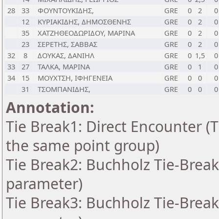
28
33
ΦΟΥΝΤΟΥΚΙΔΗΣ,
GRE
0
2
0
12
ΚΥΡΙΑΚΙΔΗΣ, ΔΗΜΟΣΘΕΝΗΣ
GRE
0
2
0
35
ΧΑΤΖΗΘΕΟΔΩΡΙΔΟΥ, ΜΑΡΙΝΑ
GRE
0
2
0
23
ΣΕΡΕΤΗΣ, ΣΑΒΒΑΣ
GRE
0
2
0
32
8
ΔΟΥΚΑΣ, ΔΑΝΙΗΛ
GRE
0
1,5
0
33
27
ΤΑΛΚΑ, ΜΑΡΙΝΑ
GRE
0
1
0
34
15
ΜΟΥΧΤΣΗ, ΙΦΗΓΕΝΕΙΑ
GRE
0
0
0
31
ΤΣΟΜΠΑΝΙΔΗΣ,
GRE
0
0
0
Annotation:
Tie Break1: Direct Encounter (T
the same point group)
Tie Break2: Buchholz Tie-Break
parameter)
Tie Break3: Buchholz Tie-Break