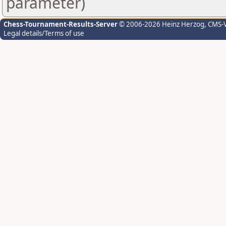
parameter)
Chess-Tournament-Results-Server
© 2006-2026 Heinz Herzog
, CMS-
Legal details/Terms of use