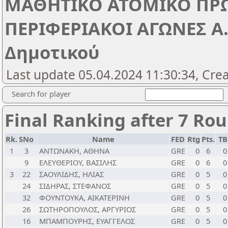
ΜΑΘΗΤΙΚΟ ΑΤΟΜΙΚΟ ΠΡ
ΠΕΡΙΦΕΡΙΑΚΟΙ ΑΓΩΝΕΣ Α.Μ
Δημοτικού
Last update 05.04.2024 11:30:34, Cre
Search for player
Final Ranking after 7 Ro
Rk.
SNo
Name
FED
Rtg
Pts.
TB
1
3
ΑΝΤΩΝΑΚΗ, ΑΘΗΝΑ
GRE
0
6
0
9
ΕΛΕΥΘΕΡΙΟΥ, ΒΑΣΙΛΗΣ
GRE
0
6
0
3
22
ΣΑΟΥΛΙΔΗΣ, ΗΛΙΑΣ
GRE
0
5
0
24
ΣΙΔΗΡΑΣ, ΣΤΕΦΑΝΟΣ
GRE
0
5
0
32
ΦΟΥΝΤΟΥΚΑ, ΑΙΚΑΤΕΡΙΝΗ
GRE
0
5
0
26
ΣΩΤΗΡΟΠΟΥΛΟΣ, ΑΡΓΥΡΙΟΣ
GRE
0
5
0
16
ΜΠΑΜΠΟΥΡΗΣ, ΕΥΑΓΓΕΛΟΣ
GRE
0
5
0