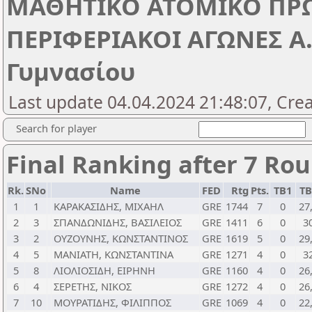
ΜΑΘΗΤΙΚΟ ΑΤΟΜΙΚΟ ΠΡ
ΠΕΡΙΦΕΡΙΑΚΟΙ ΑΓΩΝΕΣ Α.Μ
Γυμνασίου
Last update 04.04.2024 21:48:07, Cre
Search for player
Final Ranking after 7 Ro
Rk.
SNo
Name
FED
Rtg
Pts.
TB1
T
1
1
ΚΑΡΑΚΑΣΙΔΗΣ, ΜΙΧΑΗΛ
GRE
1744
7
0
27
2
3
ΣΠΑΝΔΩΝΙΔΗΣ, ΒΑΣΙΛΕΙΟΣ
GRE
1411
6
0
3
3
2
ΟΥΖΟΥΝΗΣ, ΚΩΝΣΤΑΝΤΙΝΟΣ
GRE
1619
5
0
29
4
5
ΜΑΝΙΑΤΗ, ΚΩΝΣΤΑΝΤΙΝΑ
GRE
1271
4
0
3
5
8
ΛΙΟΛΙΟΣΙΔΗ, ΕΙΡΗΝΗ
GRE
1160
4
0
26
6
4
ΣΕΡΕΤΗΣ, ΝΙΚΟΣ
GRE
1272
4
0
26
7
10
ΜΟΥΡΑΤΙΔΗΣ, ΦΙΛΙΠΠΟΣ
GRE
1069
4
0
22