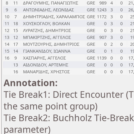
8
11
ΔΡΑΓΟΥΜΗΣ, ΠΑΝΑΓΙΩΤΗΣ
GRE
989
4
0
21
9
6
ΑΝΤΩΝΙΑΔΗΣ, ΛΕΩΝΙΔΑΣ
GRE
1243
3
0
26
10
7
ΔΗΜΗΤΡΙΑΔΗΣ, ΧΑΡΑΛΑΜΠΟΣ
GRE
1172
3
0
2
11
18
ΧΟΥΣΚΟΓΛΟΥ, ΒΟΛΚΑΝ
GRE
0
3
0
2
12
15
ΛΥΡΑΤΖΗΣ, ΔΗΜΗΤΡΙΟΣ
GRE
0
3
0
2
13
12
ΜΠΑΚΙΡΤΖΗΣ, ΑΓΓΕΛΟΣ
GRE
907
3
0
1
14
17
ΜΟΥΤΖΟΥΡΗΣ, ΔΗΜΗΤΡΙΟΣ
GRE
0
2
0
2
15
14
ΓΙΑΝΚΑΝΙΔΟΥ, ΙΩΑΝΝΑ
GRE
0
1
0
1
16
9
ΧΑΣΠΑΡΗΣ, ΑΓΓΕΛΟΣ
GRE
1139
0
0
17
13
ΑΙΔΟΝΙΔΟΥ, ΑΡΤΕΜΗΣ
GRE
0
0
0
17
16
ΜΑΝΑΡΙΔΗΣ, ΧΡΗΣΤΟΣ
GRE
0
0
0
17
Annotation:
Tie Break1: Direct Encounter (T
the same point group)
Tie Break2: Buchholz Tie-Break
parameter)