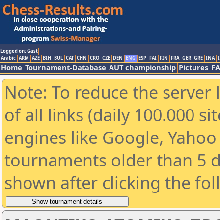
Logged on: Gast
Arabic
ARM
AZE
BIH
BUL
CAT
CHN
CRO
CZE
DEN
ENG
ESP
FAI
FIN
FRA
GER
GRE
INA
I
Home
Tournament-Database
AUT championship
Pictures
F
Note: To reduce the server 
of all links (daily 100.000 s
engines like Google, Yahoo a
tournaments older than 5 d
shown after clicking the fo