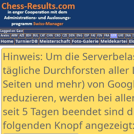
Logged on: Gast
Arabic
ARM
AZE
BIH
BUL
CAT
CHN
CRO
CZE
DEN
ENG
ESP
FAI
FIN
FRA
GER
GRE
INA
I
Home
TurnierDB
Meisterschaft
Foto-Galerie
Meldekartei
El
Hinweis: Um die Serverbela
tägliche Durchforsten aller 
Seiten und mehr) von Goog
reduzieren, werden bei alle
seit 5 Tagen beendet sind d
folgenden Knopf angezeigt