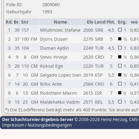
Fide-ID
2809060
Geburtsjahr
1993
Rd.
Br.
Snr
Name
Elo
Land
Pkt.
Erg.
we
1
39
157
Milutinovic Stefana
2000
SRB
4,5
1
0,92
2
37
100
FM
Djoric Dusan
2270
SRB
5
½
0,81
3
35
104
Duman Aydin
2249
TUR
4,5
1
0,83
4
9
8
GM
Stevic Hrvoje
2620
CRO
7
½
0,36
5
26
110
CM
Koksal Ege
2220
TUR
5
1
0,85
6
7
10
GM
Salgado Lopez Ivan
2619
ESP
5,5
½
0,36
7
14
20
GM
Brkic Ante
2584
CRO
6
1
0,41
8
6
13
GM
Rodshtein Maxim
2615
ISR
7
0
0,37
9
15
23
GM
Malakhatko Vadim
2571
BEL
5,5
1
0,43
*) Die ELodifferenz beträgt mehr als 400 Punkte. Sie wurde auf
Der Schachturnier-Ergebnis-Server
© 2006-2026 Heinz Herzog
, CMS
Impressum / Nutzungsbedingungen