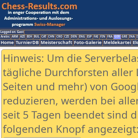
Logged on: Gast
Arabic
ARM
AZE
BIH
BUL
CAT
CHN
CRO
CZE
DEN
ENG
ESP
FAI
FIN
FRA
GER
GRE
INA
I
Home
TurnierDB
Meisterschaft
Foto-Galerie
Meldekartei
El
Hinweis: Um die Serverbela
tägliche Durchforsten aller 
Seiten und mehr) von Goog
reduzieren, werden bei alle
seit 5 Tagen beendet sind d
folgenden Knopf angezeigt