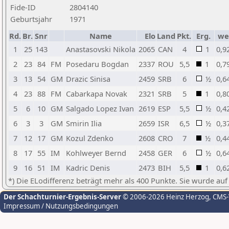
Fide-ID
2804140
Geburtsjahr
1971
Rd.
Br.
Snr
Name
Elo
Land
Pkt.
Erg.
we
1
25
143
Anastasovski Nikola
2065
CAN
4
1
0,9
2
23
84
FM
Posedaru Bogdan
2337
ROU
5,5
1
0,7
3
13
54
GM
Drazic Sinisa
2459
SRB
6
½
0,6
4
23
88
FM
Cabarkapa Novak
2321
SRB
5
1
0,8
5
6
10
GM
Salgado Lopez Ivan
2619
ESP
5,5
½
0,4
6
3
3
GM
Smirin Ilia
2659
ISR
6,5
½
0,3
7
12
17
GM
Kozul Zdenko
2608
CRO
7
½
0,4
8
17
55
IM
Kohlweyer Bernd
2458
GER
6
½
0,6
9
16
51
IM
Kadric Denis
2473
BIH
5,5
1
0,6
*) Die ELodifferenz beträgt mehr als 400 Punkte. Sie wurde auf
Der Schachturnier-Ergebnis-Server
© 2006-2026 Heinz Herzog
, CMS
Impressum / Nutzungsbedingungen