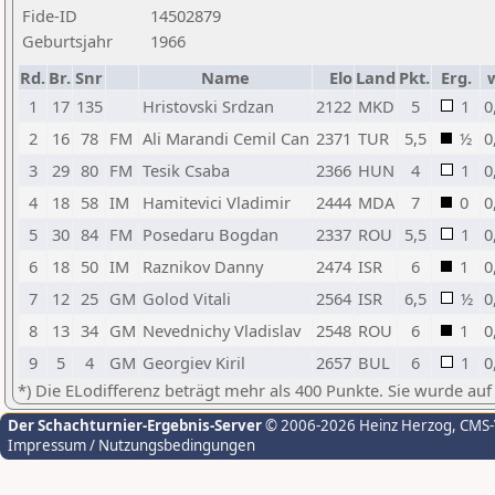
Fide-ID
14502879
Geburtsjahr
1966
Rd.
Br.
Snr
Name
Elo
Land
Pkt.
Erg.
1
17
135
Hristovski Srdzan
2122
MKD
5
1
0
2
16
78
FM
Ali Marandi Cemil Can
2371
TUR
5,5
½
0
3
29
80
FM
Tesik Csaba
2366
HUN
4
1
0
4
18
58
IM
Hamitevici Vladimir
2444
MDA
7
0
0
5
30
84
FM
Posedaru Bogdan
2337
ROU
5,5
1
0
6
18
50
IM
Raznikov Danny
2474
ISR
6
1
0
7
12
25
GM
Golod Vitali
2564
ISR
6,5
½
0
8
13
34
GM
Nevednichy Vladislav
2548
ROU
6
1
0
9
5
4
GM
Georgiev Kiril
2657
BUL
6
1
0
*) Die ELodifferenz beträgt mehr als 400 Punkte. Sie wurde auf
Der Schachturnier-Ergebnis-Server
© 2006-2026 Heinz Herzog
, CMS
Impressum / Nutzungsbedingungen