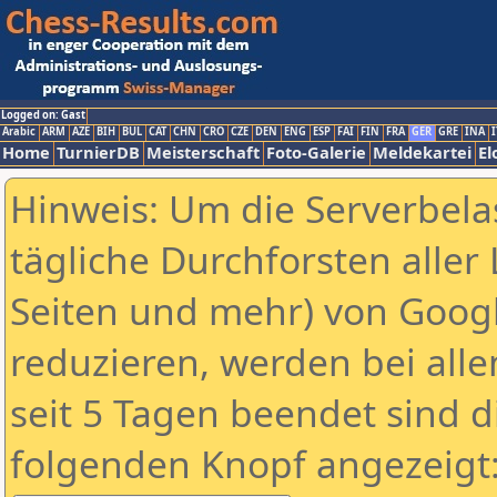
Logged on: Gast
Arabic
ARM
AZE
BIH
BUL
CAT
CHN
CRO
CZE
DEN
ENG
ESP
FAI
FIN
FRA
GER
GRE
INA
I
Home
TurnierDB
Meisterschaft
Foto-Galerie
Meldekartei
El
Hinweis: Um die Serverbela
tägliche Durchforsten aller 
Seiten und mehr) von Goog
reduzieren, werden bei alle
seit 5 Tagen beendet sind d
folgenden Knopf angezeigt