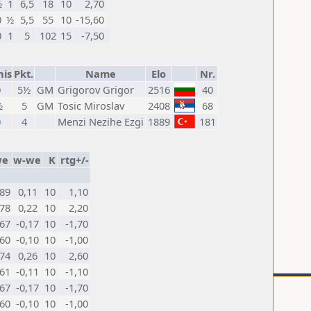
½
1
6,5
18
10
2,70
0
½
5,5
55
10
-15,60
0
1
5
102
15
-7,50
nis
Pkt.
Name
Elo
Nr.
0
5½
GM
Grigorov Grigor
2516
40
½
5
GM
Tosic Miroslav
2408
68
0
4
Menzi Nezihe Ezgi
1889
181
we
w-we
K
rtg+/-
,89
0,11
10
1,10
,78
0,22
10
2,20
,67
-0,17
10
-1,70
,60
-0,10
10
-1,00
,74
0,26
10
2,60
,61
-0,11
10
-1,10
,67
-0,17
10
-1,70
,60
-0,10
10
-1,00