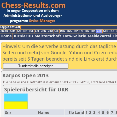
Logged on: Gast
Arabic
ARM
AZE
BIH
BUL
CAT
CHN
CRO
CZE
DEN
ENG
ESP
FAI
FIN
FRA
GER
GRE
INA
I
Home
TurnierDB
Meisterschaft
Foto-Galerie
Meldekartei
El
Hinweis: Um die Serverbelastung durch das tägliche D
Seiten und mehr) von Google, Yahoo und Co zu reduz
bereits seit 5 Tagen beendet sind die Links erst dur
Karpos Open 2013
Die Seite wurde zuletzt aktualisiert am 16.03.2013 20:42:58, Ersteller/Letzter
Spielerübersicht für UKR
Snr
Name
Elo
Land
1
2
3
4
5
6
7