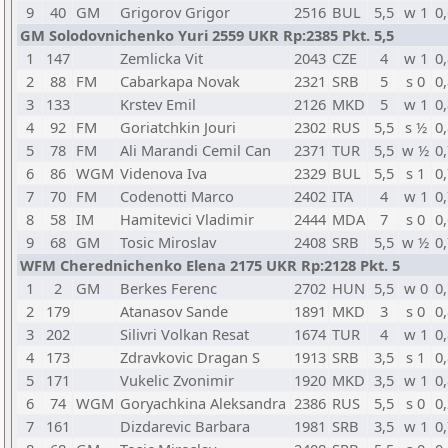
9
40
GM
Grigorov Grigor
2516
BUL
5,5
w 1
0
GM Solodovnichenko Yuri 2559 UKR Rp:2385 Pkt. 5,5
1
147
Zemlicka Vit
2043
CZE
4
w 1
0
2
88
FM
Cabarkapa Novak
2321
SRB
5
s 0
0
3
133
Krstev Emil
2126
MKD
5
w 1
0
4
92
FM
Goriatchkin Jouri
2302
RUS
5,5
s ½
0
5
78
FM
Ali Marandi Cemil Can
2371
TUR
5,5
w ½
0
6
86
WGM
Videnova Iva
2329
BUL
5,5
s 1
0
7
70
FM
Codenotti Marco
2402
ITA
4
w 1
0
8
58
IM
Hamitevici Vladimir
2444
MDA
7
s 0
0
9
68
GM
Tosic Miroslav
2408
SRB
5,5
w ½
0
WFM Cherednichenko Elena 2175 UKR Rp:2128 Pkt. 5
1
2
GM
Berkes Ferenc
2702
HUN
5,5
w 0
0
2
179
Atanasov Sande
1891
MKD
3
s 0
0
3
202
Silivri Volkan Resat
1674
TUR
4
w 1
0
4
173
Zdravkovic Dragan S
1913
SRB
3,5
s 1
0
5
171
Vukelic Zvonimir
1920
MKD
3,5
w 1
0
6
74
WGM
Goryachkina Aleksandra
2386
RUS
5,5
s 0
0
7
161
Dizdarevic Barbara
1981
SRB
3,5
w 1
0