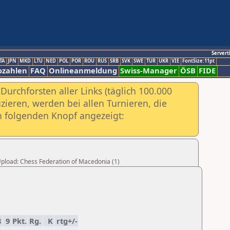
Servert
TA
JPN
MKD
LTU
NED
POL
POR
ROU
RUS
SRB
SVK
SWE
TUR
UKR
VIE
FontSize:11pt
ozahlen
FAQ
Onlineanmeldung
Swiss-Manager
ÖSB
FIDE
urchforsten aller Links (täglich 100.000
ieren, werden bei allen Turnieren, die
ch folgenden Knopf angezeigt:
 Upload: Chess Federation of Macedonia (1)
8
9
Pkt.
Rg.
K
rtg+/-