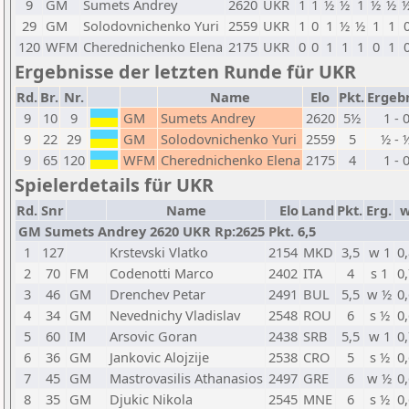
9
GM
Sumets Andrey
2620
UKR
1
1
½
½
1
½
½
29
GM
Solodovnichenko Yuri
2559
UKR
1
0
1
½
½
1
1
120
WFM
Cherednichenko Elena
2175
UKR
0
0
1
1
1
0
1
Ergebnisse der letzten Runde für UKR
Rd.
Br.
Nr.
Name
Elo
Pkt.
Ergeb
9
10
9
GM
Sumets Andrey
2620
5½
1 - 
9
22
29
GM
Solodovnichenko Yuri
2559
5
½ - 
9
65
120
WFM
Cherednichenko Elena
2175
4
1 - 
Spielerdetails für UKR
Rd.
Snr
Name
Elo
Land
Pkt.
Erg.
GM Sumets Andrey 2620 UKR Rp:2625 Pkt. 6,5
1
127
Krstevski Vlatko
2154
MKD
3,5
w 1
0
2
70
FM
Codenotti Marco
2402
ITA
4
s 1
0
3
46
GM
Drenchev Petar
2491
BUL
5,5
w ½
0
4
34
GM
Nevednichy Vladislav
2548
ROU
6
s ½
0
5
60
IM
Arsovic Goran
2438
SRB
5,5
w 1
0
6
36
GM
Jankovic Alojzije
2538
CRO
5
s ½
0
7
45
GM
Mastrovasilis Athanasios
2497
GRE
6
w ½
0
8
35
GM
Djukic Nikola
2545
MNE
6
s ½
0