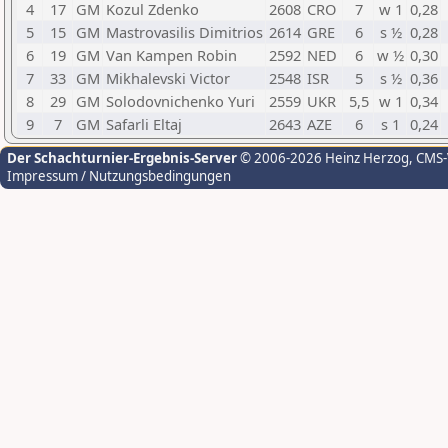
4
17
GM
Kozul Zdenko
2608
CRO
7
w 1
0,28
5
15
GM
Mastrovasilis Dimitrios
2614
GRE
6
s ½
0,28
6
19
GM
Van Kampen Robin
2592
NED
6
w ½
0,30
7
33
GM
Mikhalevski Victor
2548
ISR
5
s ½
0,36
8
29
GM
Solodovnichenko Yuri
2559
UKR
5,5
w 1
0,34
9
7
GM
Safarli Eltaj
2643
AZE
6
s 1
0,24
Der Schachturnier-Ergebnis-Server
© 2006-2026 Heinz Herzog
, CMS
Impressum / Nutzungsbedingungen