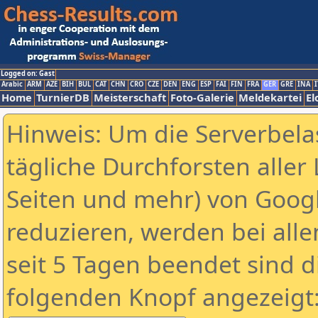
Logged on: Gast
Arabic
ARM
AZE
BIH
BUL
CAT
CHN
CRO
CZE
DEN
ENG
ESP
FAI
FIN
FRA
GER
GRE
INA
I
Home
TurnierDB
Meisterschaft
Foto-Galerie
Meldekartei
El
Hinweis: Um die Serverbela
tägliche Durchforsten aller 
Seiten und mehr) von Goog
reduzieren, werden bei alle
seit 5 Tagen beendet sind d
folgenden Knopf angezeigt