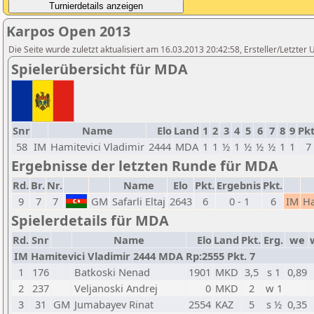
Karpos Open 2013
Die Seite wurde zuletzt aktualisiert am 16.03.2013 20:42:58, Ersteller/Letzter
Spielerübersicht für MDA
Snr
Name
Elo
Land
1
2
3
4
5
6
7
8
9
Pkt
58
IM
Hamitevici Vladimir
2444
MDA
1
1
½
1
½
½
½
1
1
7
Ergebnisse der letzten Runde für MDA
Rd.
Br.
Nr.
Name
Elo
Pkt.
Ergebnis
Pkt.
9
7
7
GM
Safarli Eltaj
2643
6
0 - 1
6
IM
Ha
Spielerdetails für MDA
Rd.
Snr
Name
Elo
Land
Pkt.
Erg.
we
IM Hamitevici Vladimir 2444 MDA Rp:2555 Pkt. 7
1
176
Batkoski Nenad
1901
MKD
3,5
s 1
0,89
2
237
Veljanoski Andrej
0
MKD
2
w 1
3
31
GM
Jumabayev Rinat
2554
KAZ
5
s ½
0,35