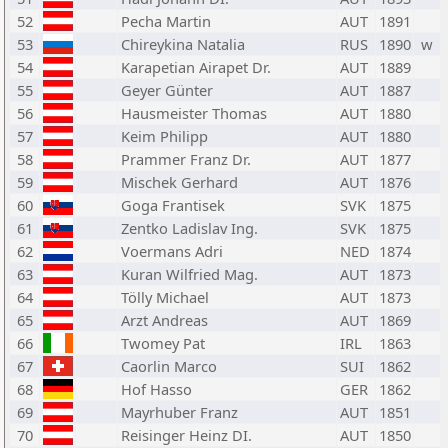
52
Pecha Martin
AUT
1891
53
Chireykina Natalia
RUS
1890
w
54
Karapetian Airapet Dr.
AUT
1889
55
Geyer Günter
AUT
1887
56
Hausmeister Thomas
AUT
1880
57
Keim Philipp
AUT
1880
58
Prammer Franz Dr.
AUT
1877
59
Mischek Gerhard
AUT
1876
60
Goga Frantisek
SVK
1875
61
Zentko Ladislav Ing.
SVK
1875
62
Voermans Adri
NED
1874
63
Kuran Wilfried Mag.
AUT
1873
64
Tölly Michael
AUT
1873
65
Arzt Andreas
AUT
1869
66
Twomey Pat
IRL
1863
67
Caorlin Marco
SUI
1862
68
Hof Hasso
GER
1862
69
Mayrhuber Franz
AUT
1851
70
Reisinger Heinz DI.
AUT
1850