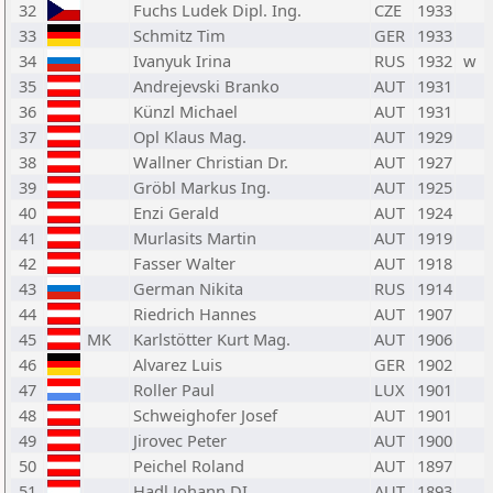
32
Fuchs Ludek Dipl. Ing.
CZE
1933
33
Schmitz Tim
GER
1933
34
Ivanyuk Irina
RUS
1932
w
35
Andrejevski Branko
AUT
1931
36
Künzl Michael
AUT
1931
37
Opl Klaus Mag.
AUT
1929
38
Wallner Christian Dr.
AUT
1927
39
Gröbl Markus Ing.
AUT
1925
40
Enzi Gerald
AUT
1924
41
Murlasits Martin
AUT
1919
42
Fasser Walter
AUT
1918
43
German Nikita
RUS
1914
44
Riedrich Hannes
AUT
1907
45
MK
Karlstötter Kurt Mag.
AUT
1906
46
Alvarez Luis
GER
1902
47
Roller Paul
LUX
1901
48
Schweighofer Josef
AUT
1901
49
Jirovec Peter
AUT
1900
50
Peichel Roland
AUT
1897
51
Hadl Johann DI.
AUT
1893