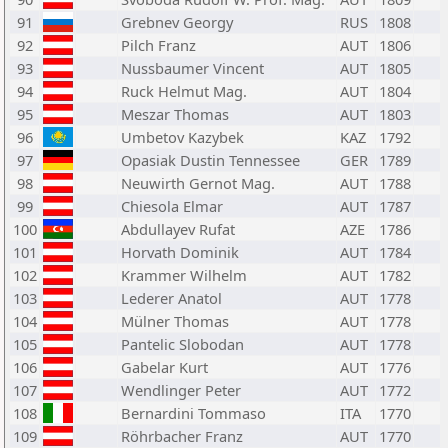
91
Grebnev Georgy
RUS
1808
92
Pilch Franz
AUT
1806
93
Nussbaumer Vincent
AUT
1805
94
Ruck Helmut Mag.
AUT
1804
95
Meszar Thomas
AUT
1803
96
Umbetov Kazybek
KAZ
1792
97
Opasiak Dustin Tennessee
GER
1789
98
Neuwirth Gernot Mag.
AUT
1788
99
Chiesola Elmar
AUT
1787
100
Abdullayev Rufat
AZE
1786
101
Horvath Dominik
AUT
1784
102
Krammer Wilhelm
AUT
1782
103
Lederer Anatol
AUT
1778
104
Mülner Thomas
AUT
1778
105
Pantelic Slobodan
AUT
1778
106
Gabelar Kurt
AUT
1776
107
Wendlinger Peter
AUT
1772
108
Bernardini Tommaso
ITA
1770
109
Röhrbacher Franz
AUT
1770