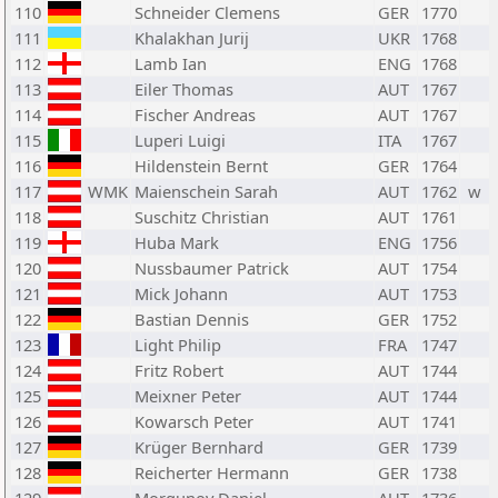
110
Schneider Clemens
GER
1770
111
Khalakhan Jurij
UKR
1768
112
Lamb Ian
ENG
1768
113
Eiler Thomas
AUT
1767
114
Fischer Andreas
AUT
1767
115
Luperi Luigi
ITA
1767
116
Hildenstein Bernt
GER
1764
117
WMK
Maienschein Sarah
AUT
1762
w
118
Suschitz Christian
AUT
1761
119
Huba Mark
ENG
1756
120
Nussbaumer Patrick
AUT
1754
121
Mick Johann
AUT
1753
122
Bastian Dennis
GER
1752
123
Light Philip
FRA
1747
124
Fritz Robert
AUT
1744
125
Meixner Peter
AUT
1744
126
Kowarsch Peter
AUT
1741
127
Krüger Bernhard
GER
1739
128
Reicherter Hermann
GER
1738