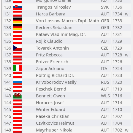
129
Morgunov Daniel
AUT
1736
130
Trangos Miroslav
SVK
1736
131
Harca Barbara
AUT
1734
w
132
Von Lossow Marcus Dipl.-Math
GER
1733
133
Reckers Sebastian
GER
1732
134
Kataev Vladimir Mag. Dr.
AUT
1731
135
Rojik Claudio
AUT
1729
136
Tovarek Antonin
CZE
1729
137
Fritz Rebecca
AUT
1728
w
138
Fritzer Friedrich
AUT
1726
139
Zappi Adriano
ITA
1724
140
Poltnig Richard Dr.
AUT
1723
141
Krivoborodov Vasily
RUS
1720
142
Peschek Bernd
AUT
1719
143
Bennett Owen
WLS
1716
144
Horacek Josef
AUT
1714
145
Winter Eduard
AUT
1710
146
Paseka Christian
AUT
1707
147
Czvitkovics Helmut
AUT
1704
148
Mayrhuber Nikola
AUT
1702
w