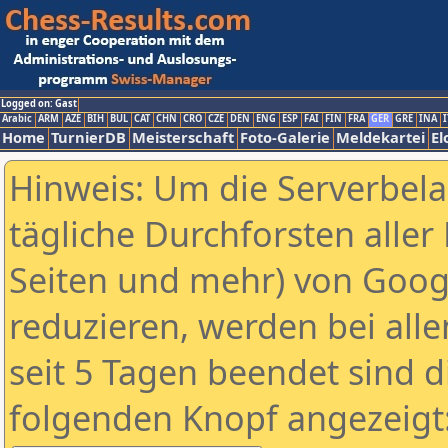
Logged on: Gast
Arabic
ARM
AZE
BIH
BUL
CAT
CHN
CRO
CZE
DEN
ENG
ESP
FAI
FIN
FRA
GER
GRE
INA
I
Home
TurnierDB
Meisterschaft
Foto-Galerie
Meldekartei
El
Hinweis: Um die Serverbel
tägliche Durchforsten aller 
Seiten und mehr) von Goog
reduzieren, werden bei alle
seit 5 Tagen beendet sind d
folgenden Knopf angezeigt