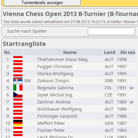
Vienna Chess Open 2013 B-Turnier (B-Tourn
Die Seite wurde zuletzt aktualisiert am 27.08.2013 18:22:19, Ersteller: Wiene
Suche nach Spieler
Startrangliste
Nr.
Name
Land
Elo
sex
1
Thalhammer Klaus Mag.
AUT
1998
2
Fugger Christian
AUT
1997
3
Stanka Wolfgang
AUT
1993
4
MK
Zivkovic Zivojin
SRB
1991
5
Reginato Sabrina
ITA
1991
w
6
Sipek Michal Ing.
CZE
1991
7
Zechner Andrea
AUT
1989
w
8
Bölzlbauer Wolfgang
AUT
1988
9
Fichtinger Leopold
AUT
1988
10
Meffert Peter
GER
1987
11
Fischer Peter
AUT
1983
12
Leick Philippe Dr.
LUX
1983