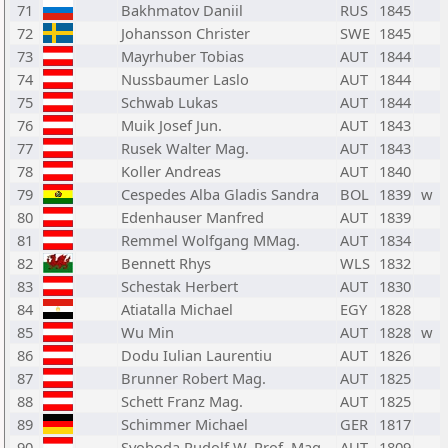
71
Bakhmatov Daniil
RUS
1845
72
Johansson Christer
SWE
1845
73
Mayrhuber Tobias
AUT
1844
74
Nussbaumer Laslo
AUT
1844
75
Schwab Lukas
AUT
1844
76
Muik Josef Jun.
AUT
1843
77
Rusek Walter Mag.
AUT
1843
78
Koller Andreas
AUT
1840
79
Cespedes Alba Gladis Sandra
BOL
1839
w
80
Edenhauser Manfred
AUT
1839
81
Remmel Wolfgang MMag.
AUT
1834
82
Bennett Rhys
WLS
1832
83
Schestak Herbert
AUT
1830
84
Atiatalla Michael
EGY
1828
85
Wu Min
AUT
1828
w
86
Dodu Iulian Laurentiu
AUT
1826
87
Brunner Robert Mag.
AUT
1825
88
Schett Franz Mag.
AUT
1825
89
Schimmer Michael
GER
1817
90
Svoboda Rudolf W. Prof. Mag.
AUT
1809