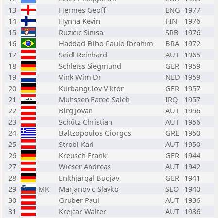
13
Hermes Geoff
ENG
1977
14
Hynna Kevin
FIN
1976
15
Ruzicic Sinisa
SRB
1976
16
Haddad Filho Paulo Ibrahim
BRA
1972
17
Seidl Reinhard
AUT
1965
18
Schleiss Siegmund
GER
1959
19
Vink Wim Dr
NED
1959
20
Kurbangulov Viktor
GER
1957
21
Muhssen Fared Saleh
IRQ
1957
22
Birg Jovan
AUT
1956
23
Schütz Christian
AUT
1956
24
Baltzopoulos Giorgos
GRE
1950
25
Strobl Karl
AUT
1950
26
Kreusch Frank
GER
1944
27
Wieser Andreas
AUT
1942
28
Enkhjargal Budjav
GER
1941
29
MK
Marjanovic Slavko
SLO
1940
30
Gruber Paul
AUT
1936
31
Krejcar Walter
AUT
1936