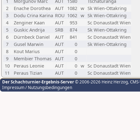
1
Morgunov Marc
AUT
1580
Tschaturanga
2
Enache Dorothea
AUT
1082
w
Sk Wien-Ottakring
3
Dodu Crina Karina
ROU
1062
w
Sk Wien-Ottakring
4
Zenginer Kaan
AUT
953
Sc Donaustadt Wien
5
Guskic Andrija
SRB
874
Sk Wien-Ottakring
6
Dürnbeck Daniel
AUT
841
Sc Donaustadt Wien
7
Gusel Marwin
AUT
0
Sk Wien-Ottakring
8
Kout Marius
AUT
0
9
Membier Thomas
AUT
0
10
Peraus Leonie
AUT
0
w
Sc Donaustadt Wien
11
Peraus Tizian
AUT
0
Sc Donaustadt Wien
Der Schachturnier-Ergebnis-Server
© 2006-2026 Heinz Herzog
, CMS
Impressum / Nutzungsbedingungen