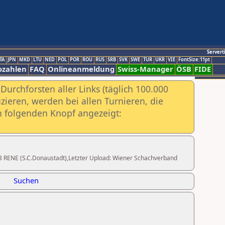
Servert
TA
JPN
MKD
LTU
NED
POL
POR
ROU
RUS
SRB
SVK
SWE
TUR
UKR
VIE
FontSize:11pt
ozahlen
FAQ
Onlineanmeldung
Swiss-Manager
ÖSB
FIDE
urchforsten aller Links (täglich 100.000
ieren, werden bei allen Turnieren, die
ch folgenden Knopf angezeigt:
WAB RENE (S.C.Donaustadt),Letzter Upload: Wiener Schachverband
Suchen