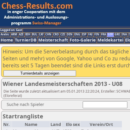
Logged on: Gast
Arabic
ARM
AZE
BIH
BUL
CAT
CHN
CRO
CZE
DEN
ENG
ESP
FAI
FIN
FRA
GER
GRE
INA
I
Home
TurnierDB
Meisterschaft
Foto-Galerie
Meldekartei
El
Hinweis: Um die Serverbelastung durch das tägliche D
Seiten und mehr) von Google, Yahoo und Co zu reduz
bereits seit 5 Tagen beendet sind die Links erst dur
Wiener Landesmeisterschaften 2013 - U08
Die Seite wurde zuletzt aktualisiert am 05.01.2013 22:20:24, Ersteller: SCH
(Eloreferat)
Suche nach Spieler
Startrangliste
Nr.
Name
Land
Elo
sex
Verein/Ort