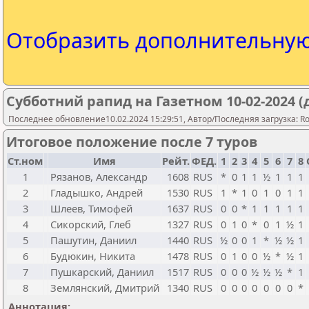
Отобразить дополнительну
Субботний рапид на Газетном 10-02-2024 (
Последнее обновление10.02.2024 15:29:51, Автор/Последняя загрузка: Ros
Итоговое положение после 7 туров
Ст.ном
Имя
Рейт.
ФЕД.
1
2
3
4
5
6
7
8
1
Рязанов, Александр
1608
RUS
*
0
1
1
½
1
1
1
2
Гладышко, Андрей
1530
RUS
1
*
1
0
1
0
1
1
3
Шлеев, Тимофей
1637
RUS
0
0
*
1
1
1
1
1
4
Сикорский, Глеб
1327
RUS
0
1
0
*
0
1
½
1
5
Пашутин, Даниил
1440
RUS
½
0
0
1
*
½
½
1
6
Будюкин, Никита
1478
RUS
0
1
0
0
½
*
½
1
7
Пушкарский, Даниил
1517
RUS
0
0
0
½
½
½
*
1
8
Землянский, Дмитрий
1340
RUS
0
0
0
0
0
0
0
*
Аннотация: