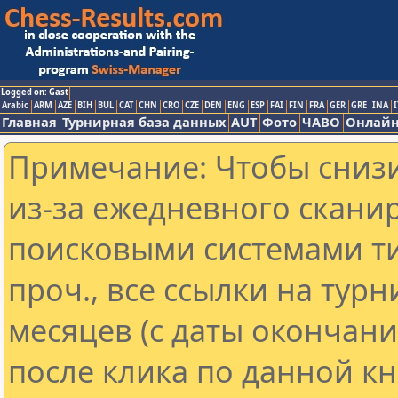
Logged on: Gast
Arabic
ARM
AZE
BIH
BUL
CAT
CHN
CRO
CZE
DEN
ENG
ESP
FAI
FIN
FRA
GER
GRE
INA
I
Главная
Турнирная база данных
AUT
Фото
ЧАВО
Онлайн
Примечание: Чтобы снизи
из-за ежедневного скани
поисковыми системами ти
проч., все ссылки на тур
месяцев (с даты окончан
после клика по данной кн