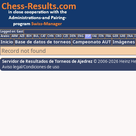
Logged on: Gast
Arabic
ARM
AZE
BIH
BUL
CAT
CHN
CRO
CZE
DEN
ENG
ESP
FAI
FIN
FRA
GER
GRE
INA
I
Inicio
Base de datos de torneos
Campeonato AUT
Imágenes
Record not found
Servidor de Resultados de Torneos de Ajedrez
© 2006-2026 Heinz H
Aviso legal/Condiciones de uso