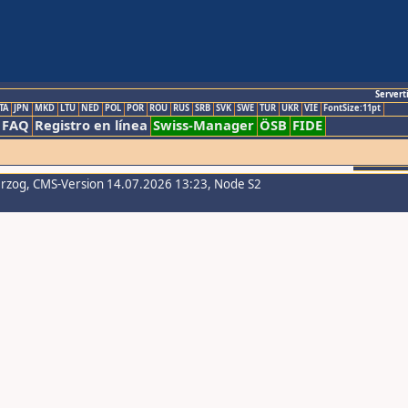
Servert
TA
JPN
MKD
LTU
NED
POL
POR
ROU
RUS
SRB
SVK
SWE
TUR
UKR
VIE
FontSize:11pt
FAQ
Registro en línea
Swiss-Manager
ÖSB
FIDE
erzog
, CMS-Version 14.07.2026 13:23, Node S2