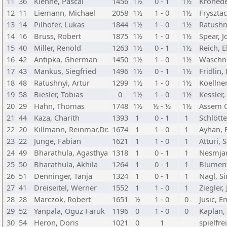
11
36
Kiehne, Pascal
1456
1½
0 - 1
1½
Kronede
12
11
Liemann, Michael
2058
1½
1 - 0
1½
Fryszta
13
14
Pilhöfer, Lukas
1844
1½
1 - 0
1½
Ratushn
14
16
Bruss, Robert
1875
1½
1 - 0
1½
Spear, J
15
40
Miller, Renold
1263
1½
0 - 1
1½
Reich, E
16
42
Antipka, Gherman
1450
1½
1 - 0
1½
Waschne
17
43
Mankus, Siegfried
1496
1½
0 - 1
1½
Fridlin,
18
48
Ratushnyi, Artur
1299
1½
1 - 0
1½
Koellner
19
58
Biesler, Tobias
0
1½
1 - 0
1½
Kessler
20
29
Hahn, Thomas
1748
1½
½ - ½
1½
Assem 
21
44
Kaza, Charith
1393
1
0 - 1
1
Schlött
22
20
Killmann, Reinmar,Dr.
1674
1
1 - 0
1
Ayhan, 
23
22
Junge, Fabian
1621
1
1 - 0
1
Atturi,
24
49
Bharathula, Agasthya
1318
1
0 - 1
1
Nesmjan
25
50
Bharathula, Akhila
1264
1
0 - 1
1
Blument
26
51
Denninger, Tanja
1324
1
0 - 1
1
Nagl, S
27
41
Dreiseitel, Werner
1552
1
1 - 0
1
Ziegler,
28
28
Marczok, Robert
1651
½
1 - 0
0
Jusic, E
29
52
Yanpala, Oguz Faruk
1196
0
1 - 0
0
Kaplan,
30
54
Heron, Doris
1021
0
1
spielfrei