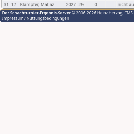
31
12
Klampfer, Matjaz
2027
2½
0
nicht a
Der Schachturnier-Ergebnis-Server
© 2006-2026 Heinz Herzog
, CMS
Impressum / Nutzungsbedingungen