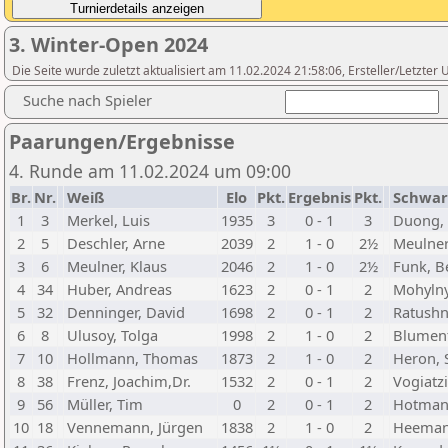
3. Winter-Open 2024
Die Seite wurde zuletzt aktualisiert am 11.02.2024 21:58:06, Ersteller/Letzte
Suche nach Spieler
Paarungen/Ergebnisse
4. Runde am 11.02.2024 um 09:00
Br.
Nr.
Weiß
Elo
Pkt.
Ergebnis
Pkt.
Schwar
1
3
Merkel, Luis
1935
3
0 - 1
3
Duong,
2
5
Deschler, Arne
2039
2
1 - 0
2½
Meulner
3
6
Meulner, Klaus
2046
2
1 - 0
2½
Funk, 
4
34
Huber, Andreas
1623
2
0 - 1
2
Mohylny
5
32
Denninger, David
1698
2
0 - 1
2
Ratushny
6
8
Ulusoy, Tolga
1998
2
1 - 0
2
Blument
7
10
Hollmann, Thomas
1873
2
1 - 0
2
Heron, 
8
38
Frenz, Joachim,Dr.
1532
2
0 - 1
2
Vogiatzi
9
56
Müller, Tim
0
2
0 - 1
2
Hotman
10
18
Vennemann, Jürgen
1838
2
1 - 0
2
Heeman