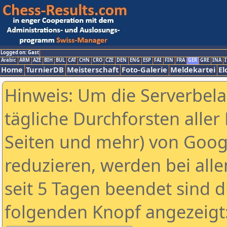
Logged on: Gast
Arabic
ARM
AZE
BIH
BUL
CAT
CHN
CRO
CZE
DEN
ENG
ESP
FAI
FIN
FRA
GER
GRE
INA
I
Home
TurnierDB
Meisterschaft
Foto-Galerie
Meldekartei
El
Hinweis: Um die Serverbel
tägliche Durchforsten aller 
Seiten und mehr) von Goog
reduzieren, werden bei alle
seit 5 Tagen beendet sind d
folgenden Knopf angezeigt