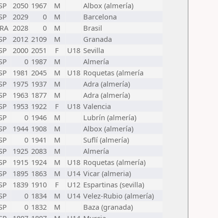
SP
2050
1967
M
Albox (almería)
SP
2029
0
M
Barcelona
RA
2028
0
M
Brasil
SP
2012
2109
M
Granada
SP
2000
2051
F
U18
Sevilla
SP
0
1987
M
Almería
SP
1981
2045
M
U18
Roquetas (almería
SP
1975
1937
M
Adra (almería)
SP
1963
1877
M
Adra (almería)
SP
1953
1922
F
U18
Valencia
SP
0
1946
M
Lubrín (almería)
SP
1944
1908
M
Albox (almería)
SP
0
1941
M
Suflí (almería)
SP
1925
2083
M
Almería
SP
1915
1924
M
U18
Roquetas (almería)
SP
1895
1863
M
U14
Vicar (almeria)
SP
1839
1910
F
U12
Espartinas (sevilla)
SP
0
1834
M
U14
Velez-Rubio (almería)
SP
0
1832
M
Baza (granada)