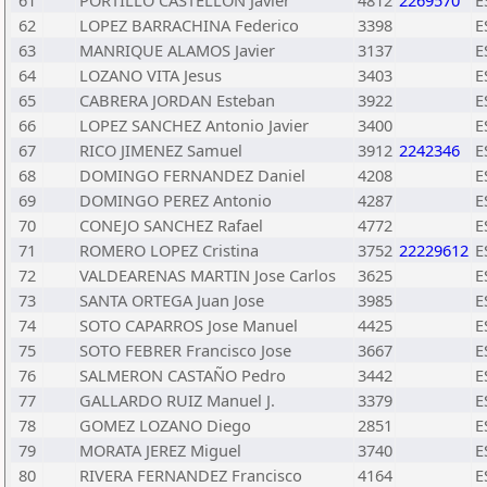
61
PORTILLO CASTELLON Javier
4812
2269570
E
62
LOPEZ BARRACHINA Federico
3398
E
63
MANRIQUE ALAMOS Javier
3137
E
64
LOZANO VITA Jesus
3403
E
65
CABRERA JORDAN Esteban
3922
E
66
LOPEZ SANCHEZ Antonio Javier
3400
E
67
RICO JIMENEZ Samuel
3912
2242346
E
68
DOMINGO FERNANDEZ Daniel
4208
E
69
DOMINGO PEREZ Antonio
4287
E
70
CONEJO SANCHEZ Rafael
4772
E
71
ROMERO LOPEZ Cristina
3752
22229612
E
72
VALDEARENAS MARTIN Jose Carlos
3625
E
73
SANTA ORTEGA Juan Jose
3985
E
74
SOTO CAPARROS Jose Manuel
4425
E
75
SOTO FEBRER Francisco Jose
3667
E
76
SALMERON CASTAÑO Pedro
3442
E
77
GALLARDO RUIZ Manuel J.
3379
E
78
GOMEZ LOZANO Diego
2851
E
79
MORATA JEREZ Miguel
3740
E
80
RIVERA FERNANDEZ Francisco
4164
E