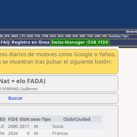
Servert
TA
JPN
MKD
LTU
NED
POL
POR
ROU
RUS
SRB
SVK
SWE
TUR
UKR
VIE
FontSize:11pt
FAQ
Registro en línea
Swiss-Manager
ÖSB
FIDE
aneos diarios de motores como Google o Yahoo,
 se muestran tras pulsar el siguiente botón:
Nat = elo FADA)
CO SERRANO, Guillermo
Buscar
ED
FIDE
EloN
sexo
Tipo
Club/Ciudad
UI
2680
2611
M
Suiza
RA
2634
0
M
Francia