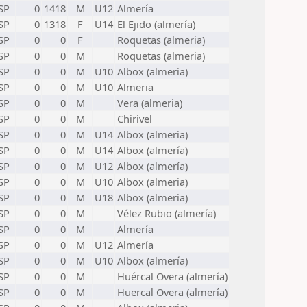
SP
0
1418
M
U12
Almería
SP
0
1318
F
U14
El Ejido (almería)
SP
0
0
F
Roquetas (almeria)
SP
0
0
M
Roquetas (almeria)
SP
0
0
M
U10
Albox (almeria)
SP
0
0
M
U10
Almeria
SP
0
0
M
Vera (almeria)
SP
0
0
M
Chirivel
SP
0
0
M
U14
Albox (almeria)
SP
0
0
M
U14
Albox (almería)
SP
0
0
M
U12
Albox (almería)
SP
0
0
M
U10
Albox (almeria)
SP
0
0
M
U18
Albox (almeria)
SP
0
0
M
Vélez Rubio (almería)
SP
0
0
M
Almería
SP
0
0
M
U12
Almería
SP
0
0
M
U10
Albox (almería)
SP
0
0
M
Huércal Overa (almería)
SP
0
0
M
Huercal Overa (almería)