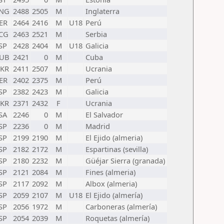
NG
2488
2505
M
Inglaterra
ER
2464
2416
M
U18
Perú
CG
2463
2521
M
Serbia
SP
2428
2404
M
U18
Galicia
UB
2421
0
M
Cuba
KR
2411
2507
M
Ucrania
ER
2402
2375
M
Perú
SP
2382
2423
M
Galicia
KR
2371
2432
F
Ucrania
SA
2246
0
M
El Salvador
SP
2236
0
M
Madrid
SP
2199
2190
M
El Ejido (almeria)
SP
2182
2172
M
Espartinas (sevilla)
SP
2180
2232
M
Güéjar Sierra (granada)
SP
2121
2084
M
Fines (almeria)
SP
2117
2092
M
Albox (almeria)
SP
2059
2107
M
U18
El Ejido (almería)
SP
2056
1972
M
Carboneras (almería)
SP
2054
2039
M
Roquetas (almería)