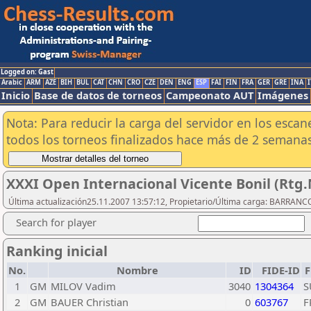
Logged on: Gast
Arabic
ARM
AZE
BIH
BUL
CAT
CHN
CRO
CZE
DEN
ENG
ESP
FAI
FIN
FRA
GER
GRE
INA
I
Inicio
Base de datos de torneos
Campeonato AUT
Imágenes
Nota: Para reducir la carga del servidor en los esc
todos los torneos finalizados hace más de 2 semanas
XXXI Open Internacional Vicente Bonil (Rtg.
Última actualización25.11.2007 13:57:12, Propietario/Última carga: BARRAN
Search for player
Ranking inicial
No.
Nombre
ID
FIDE-ID
F
1
GM
MILOV Vadim
3040
1304364
S
2
GM
BAUER Christian
0
603767
F