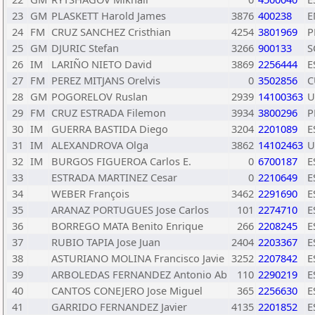
23
GM
PLASKETT Harold James
3876
400238
E
24
FM
CRUZ SANCHEZ Cristhian
4254
3801969
P
25
GM
DJURIC Stefan
3266
900133
S
26
IM
LARIÑO NIETO David
3869
2256444
E
27
FM
PEREZ MITJANS Orelvis
0
3502856
C
28
GM
POGORELOV Ruslan
2939
14100363
U
29
FM
CRUZ ESTRADA Filemon
3934
3800296
P
30
IM
GUERRA BASTIDA Diego
3204
2201089
E
31
IM
ALEXANDROVA Olga
3862
14102463
U
32
IM
BURGOS FIGUEROA Carlos E.
0
6700187
E
33
ESTRADA MARTINEZ Cesar
0
2210649
E
34
WEBER François
3462
2291690
E
35
ARANAZ PORTUGUES Jose Carlos
101
2274710
E
36
BORREGO MATA Benito Enrique
266
2208245
E
37
RUBIO TAPIA Jose Juan
2404
2203367
E
38
ASTURIANO MOLINA Francisco Javie
3252
2207842
E
39
ARBOLEDAS FERNANDEZ Antonio Ab
110
2290219
E
40
CANTOS CONEJERO Jose Miguel
365
2256630
E
41
GARRIDO FERNANDEZ Javier
4135
2201852
E