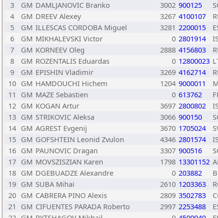
3
GM
DAMLJANOVIC Branko
3002
900125
S
4
GM
DREEV Alexey
3267
4100107
R
5
GM
ILLESCAS CORDOBA Miguel
3281
2200015
E
6
GM
MIKHALEVSKI Victor
0
2801914
I
7
GM
KORNEEV Oleg
2888
4156803
R
8
GM
ROZENTALIS Eduardas
0
12800023
L
9
GM
EPISHIN Vladimir
3269
4162714
R
10
GM
HAMDOUCHI Hichem
1204
9000011
M
11
GM
MAZE Sebastien
0
613762
F
12
GM
KOGAN Artur
3697
2800802
I
13
GM
STRIKOVIC Aleksa
3066
900150
S
14
GM
AGREST Evgenij
3670
1705024
S
15
GM
GOFSHTEIN Leonid Zvulon
4346
2801574
I
16
GM
PAUNOVIC Dragan
3307
900516
S
17
GM
MOVSZISZIAN Karen
1798
13301152
A
18
GM
DGEBUADZE Alexandre
0
203882
B
19
GM
SUBA Mihai
2610
1203363
R
20
GM
CABRERA PINO Alexis
2809
3502783
C
21
GM
CIFUENTES PARADA Roberto
2997
2253488
E
22
GM
RYTSHAGOV Mikhail
0
4500040
E