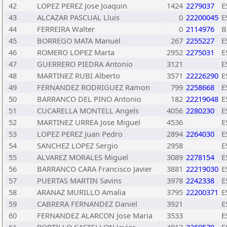
42
LOPEZ PEREZ Jose Joaquin
1424
2279037
E
43
ALCAZAR PASCUAL Lluis
0
22200045
E
44
FERREIRA Walter
0
2114976
B
45
BORREGO MATA Manuel
267
2255227
E
46
ROMERO LOPEZ Marta
2952
2275031
E
47
GUERRERO PIEDRA Antonio
3121
E
48
MARTINEZ RUBI Alberto
3571
22226290
E
49
FERNANDEZ RODRIGUEZ Ramon
799
2258668
E
50
BARRANCO DEL PINO Antonio
182
22219048
E
51
CUCARELLA MONTELL Angels
4056
2280230
E
52
MARTINEZ URREA Jose Miguel
4536
E
53
LOPEZ PEREZ Juan Pedro
2894
2264030
E
54
SANCHEZ LOPEZ Sergio
2958
E
55
ALVAREZ MORALES Miguel
3089
2278154
E
56
BARRANCO CARA Francisco Javier
3881
22219030
E
57
PUERTAS MARTIN Savins
3978
2242338
E
58
ARANAZ MURILLO Amalia
3795
22200371
E
59
CABRERA FERNANDEZ Daniel
3921
E
60
FERNANDEZ ALARCON Jose Maria
3533
E