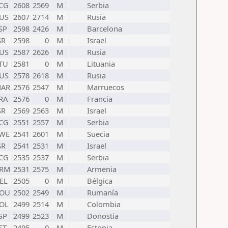
CG
2608
2569
M
Serbia
US
2607
2714
M
Rusia
SP
2598
2426
M
Barcelona
SR
2598
0
M
Israel
US
2587
2626
M
Rusia
TU
2581
0
M
Lituania
US
2578
2618
M
Rusia
AR
2576
2547
M
Marruecos
RA
2576
0
M
Francia
SR
2569
2563
M
Israel
CG
2551
2557
M
Serbia
WE
2541
2601
M
Suecia
SR
2541
2531
M
Israel
CG
2535
2537
M
Serbia
RM
2531
2575
M
Armenia
EL
2505
0
M
Bélgica
OU
2502
2549
M
Rumanía
OL
2499
2514
M
Colombia
SP
2499
2523
M
Donostia
ST
2495
0
M
Estonia