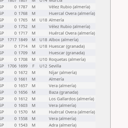
SP
1807
1807
M
U14
Murcia
SP
0
1787
M
Vélez Rubio (almería)
SP
0
1768
M
Huercal Overa (almería)
SP
0
1765
M
U18
Almería
SP
0
1752
M
Vélez Rubio (almería)
SP
0
1717
M
Huércal Overa (almería)
SP
1717
1849
M
U18
Albox (almería)
SP
0
1714
M
U18
Huescar (granada)
SP
0
1709
M
Huescar (granada)
SP
0
1708
M
U10
Roquetas (almería)
SP
1706
1699
F
U12
Sevilla
SP
0
1672
M
Níjar (almería)
SP
0
1661
M
Almería
SP
0
1657
M
Vera (almería)
SP
0
1656
M
Baza (granada)
SP
0
1612
M
Los Gallardos (almería)
SP
0
1603
M
Vera (almería)
SP
0
1570
M
Huércal Overa (almería)
SP
0
1558
M
Vera (almería)
SP
0
1543
M
Adra (almería)