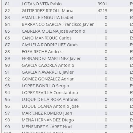
81
LOZANO VITA Pablo
3901
E
82
GUTIERREZ RIPOLL Maria
4213
E
83
AMATLLE ENGUITA Isabel
0
E
84
BARRANCO GARCIA Francisco Javier
0
E
85
CABRERA MOLINA Jose Antonio
0
E
86
CANO MANRIQUE Carlos
0
E
87
CAYUELA RODRIGUEZ Ginés
0
E
88
EGEA RECHE Andres
0
E
89
FERNANDEZ MARTINEZ Javier
0
E
90
GARCIA CAZORLA Antonio
0
E
91
GARCIA NAVARRETE Javier
0
E
92
GOMEZ GONZALEZ Adrian
0
E
93
LOPEZ BONILLO Sergio
0
E
94
LOPEZ SEVILLA Constantino
0
E
95
LUQUE DE LA ROSA Antonio
0
E
96
LUQUE OCAÑA Antonio Jose
0
E
97
MARTINEZ ROMERO Juan
0
E
98
MENA HERNANDEZ Diego
0
E
99
MENENDEZ SUAREZ Noel
0
E