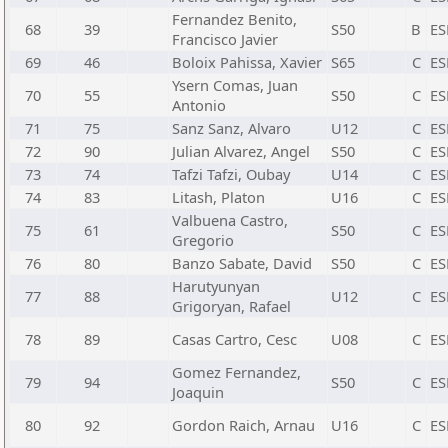
Fernandez Benito,
68
39
S50
B
ES
Francisco Javier
69
46
Boloix Pahissa, Xavier
S65
C
ES
Ysern Comas, Juan
70
55
S50
C
ES
Antonio
71
75
Sanz Sanz, Alvaro
U12
C
ES
72
90
Julian Alvarez, Angel
S50
C
ES
73
74
Tafzi Tafzi, Oubay
U14
C
ES
74
83
Litash, Platon
U16
C
ES
Valbuena Castro,
75
61
S50
C
ES
Gregorio
76
80
Banzo Sabate, David
S50
C
ES
Harutyunyan
77
88
U12
C
ES
Grigoryan, Rafael
78
89
Casas Cartro, Cesc
U08
C
ES
Gomez Fernandez,
79
94
S50
C
ES
Joaquin
80
92
Gordon Raich, Arnau
U16
C
ES