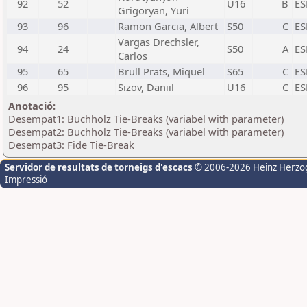
92
52
U16
B
ES
Grigoryan, Yuri
93
96
Ramon Garcia, Albert
S50
C
ES
Vargas Drechsler,
94
24
S50
A
ES
Carlos
95
65
Brull Prats, Miquel
S65
C
ES
96
95
Sizov, Daniil
U16
C
ES
Anotació:
Desempat1: Buchholz Tie-Breaks (variabel with parameter)
Desempat2: Buchholz Tie-Breaks (variabel with parameter)
Desempat3: Fide Tie-Break
Servidor de resultats de torneigs d'escacs
© 2006-2026 Heinz Herzo
Impressió