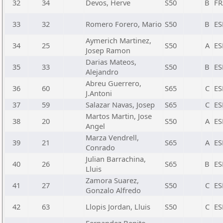
32
34
Devos, Herve
S50
B
FR
33
32
Romero Forero, Mario
S50
B
ES
Aymerich Martinez,
34
25
S50
A
ES
Josep Ramon
Darias Mateos,
35
33
S50
B
ES
Alejandro
Abreu Guerrero,
36
60
S65
C
ES
J.Antoni
37
59
Salazar Navas, Josep
S65
C
ES
Martos Martin, Jose
38
20
S50
A
ES
Angel
Marza Vendrell,
39
21
S65
A
ES
Conrado
Julian Barrachina,
40
26
S65
B
ES
Lluis
Zamora Suarez,
41
27
S50
C
ES
Gonzalo Alfredo
42
63
Llopis Jordan, Lluis
S50
C
ES