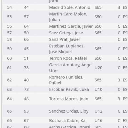
Jordi
54
44
Madrid Sole, Antonio
S65
B
ES
Martin-Caro Molon,
55
57
S50
C
ES
Julian
56
64
Martinez Garcia, Javier
S50
C
ES
57
50
Saez Ortega, Jose
S65
C
ES
58
66
Sanz Prat, Javier
C
ES
Esteban Lupianez,
59
45
S65
C
ES
Jose Miguel
60
51
Terron Roca, Rafael
S50
C
ES
Garcia Amutary, Angel
61
78
U20
C
ES
Uriel
Romero Funieles,
62
40
S65
B
ES
Rafael
63
73
Escobar Pavlik, Luka
U10
C
ES
64
48
Tortosa Moros, Joan
S65
B
ES
65
93
Sanchez Ordas, Eloy
U12
C
ES
66
67
Bochaca Cabre, Kai
U16
C
ES
67
68
Archs Garriga, Ignasi
S65
C
ES