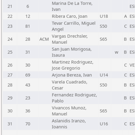
Marina De La Torre,
21
6
ES
Ivan
22
12
Ribera Caro, Joan
U18
A
ES
Tevar Carrillo, Miguel
23
81
S50
C
ES
Angel
Vargas Drechsler,
24
28
ACM
S65
B
ES
Manuel
San Juan Morigosa,
25
31
w
B
ES
Isaura
Martinez Rodriguez,
26
30
C
V
Jose Gregorio
27
69
Arjona Bereza, Ivan
U14
C
ES
Varela Cuadrado,
28
43
S50
B
ES
Cesar
Fernandez Rodriguez,
29
23
B
ES
Pablo
Vivancos Munoz,
30
36
S65
B
ES
Manuel
Aslanidis Iranzo,
31
70
U16
C
ES
Ioannis