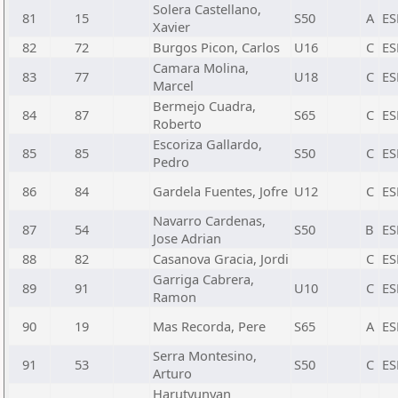
Solera Castellano,
81
15
S50
A
ES
Xavier
82
72
Burgos Picon, Carlos
U16
C
ES
Camara Molina,
83
77
U18
C
ES
Marcel
Bermejo Cuadra,
84
87
S65
C
ES
Roberto
Escoriza Gallardo,
85
85
S50
C
ES
Pedro
86
84
Gardela Fuentes, Jofre
U12
C
ES
Navarro Cardenas,
87
54
S50
B
ES
Jose Adrian
88
82
Casanova Gracia, Jordi
C
ES
Garriga Cabrera,
89
91
U10
C
ES
Ramon
90
19
Mas Recorda, Pere
S65
A
ES
Serra Montesino,
91
53
S50
C
ES
Arturo
Harutyunyan