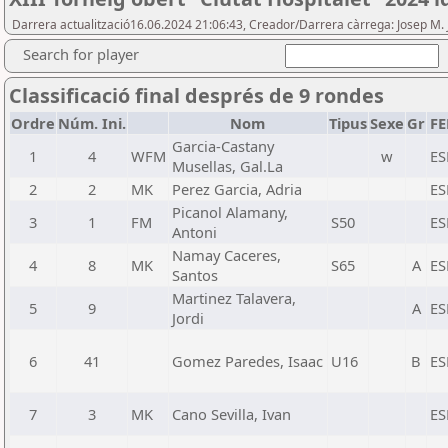
Darrera actualització16.06.2024 21:06:43, Creador/Darrera càrrega: Josep M.
Search for player
Classificació final després de 9 rondes
Ordre
Núm. Ini.
Nom
Tipus
Sexe
Gr
FE
Garcia-Castany
1
4
WFM
w
ES
Musellas, Gal.La
2
2
MK
Perez Garcia, Adria
ES
Picanol Alamany,
3
1
FM
S50
ES
Antoni
Namay Caceres,
4
8
MK
S65
A
ES
Santos
Martinez Talavera,
5
9
A
ES
Jordi
6
41
Gomez Paredes, Isaac
U16
B
ES
7
3
MK
Cano Sevilla, Ivan
ES