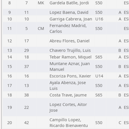
8
7
MK
Gardela Batlle, Jordi
S50
ES
9
11
Lopez Baena, David
S50
A
ES
10
10
Garriga Cabrera, Joan
U16
A
ES
Fernandez Madrid,
11
5
CM
S50
ES
Carlos
12
17
Abreu Flores, Daniel
A
ES
13
29
Chavero Trujillo, Luis
B
ES
14
18
Tebar Ramon, Miquel
S65
A
ES
Muntane Aznar, Juan
15
37
S50
B
ES
Manuel
16
16
Escoriza Pons, Xavier
U14
A
ES
Ayala Abenza, Jose
17
13
S50
A
ES
Luis
18
38
Costa Trave, Jaume
S65
B
ES
Lopez Cortes, Aitor
19
22
A
ES
Jose
Campillo Lopez,
20
42
S50
C
ES
Ricardo Bienaventu