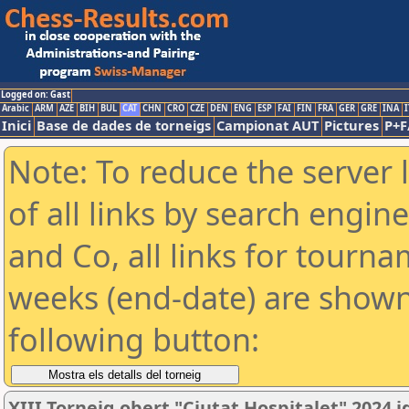
Logged on: Gast
Arabic
ARM
AZE
BIH
BUL
CAT
CHN
CRO
CZE
DEN
ENG
ESP
FAI
FIN
FRA
GER
GRE
INA
I
Inici
Base de dades de torneigs
Campionat AUT
Pictures
P+F
Note: To reduce the server 
of all links by search engin
and Co, all links for tourn
weeks (end-date) are shown 
following button:
XIII Torneig obert "Ciutat Hospitalet" 2024 i