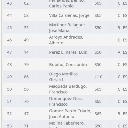
Fernandez Benito,
43
62
S65
C
ES
Carlos Pablo
44
58
Villa Cardenas, Jorge
S65
C
ES
Martinez Balaguer,
45
35
S50
B
ES
Jose Maria
Arroyo Andrades,
46
49
C
ES
Alberto
47
14
Perez Llinares, Luis
S50
A
ES
48
79
Bobitiu, Constantin
S50
C
ES
Diego Morillas,
49
86
U10
C
ES
Gerard
Maqueda Berdugo,
50
56
S65
C
ES
Francisco
Dominguez Diaz,
51
76
S65
C
ES
Francisco
Gomez-Pardo Criado,
52
47
S65
B
ES
Juan Antonio
Molina Tabernero,
53
71
S50
C
ES